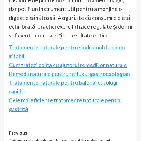
dar pot fi un instrument util pentru a menține o
digestie sănătoasă. Asigură-te că consumi o dietă
echilibrată, practici exerciții fizice regulate și dormi
suficient pentru a obține rezultate optime.
Tratamente naturale pentru sindromul de colon
iritabil
Cum tratezi colita cu ajutorul remediilor naturale
Remedii naturale pentru refluxul gastroesofagian
Tratamente naturale pentru balonare: soluții
rapide
Cele mai eficiente tratamente naturale pentru
gastrită
Post
Previous:
Tratamente naturale pentru sindromul de colon iritabil