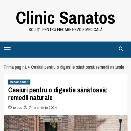
Skip
Clinic Sanatos
to
content
SOLUȚII PENTRU FIECARE NEVOIE MEDICALĂ
Primary
Menu
Prima pagină
»
Ceaiuri pentru o digestie sănătoasă: remedii naturale
Recomandari
Ceaiuri pentru o digestie sănătoasă:
remedii naturale
press
7 noiembrie 2024