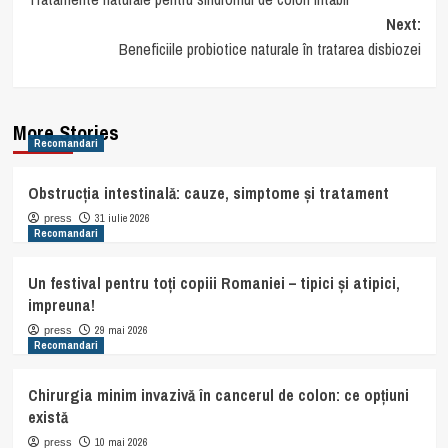
navigation
Next:
Beneficiile probiotice naturale în tratarea disbiozei
More Stories
Recomandari
Obstrucția intestinală: cauze, simptome și tratament
31 iulie 2026
press
Recomandari
Un festival pentru toți copiii Romaniei – tipici și atipici,
impreuna!
29 mai 2026
press
Recomandari
Chirurgia minim invazivă în cancerul de colon: ce opțiuni
există
10 mai 2026
press