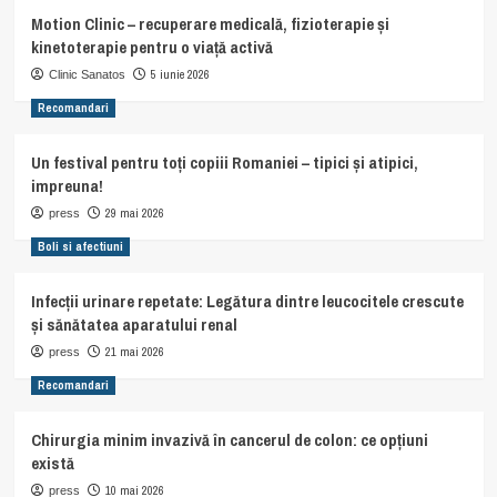
Motion Clinic – recuperare medicală, fizioterapie și
kinetoterapie pentru o viață activă
5 iunie 2026
Clinic Sanatos
Recomandari
Un festival pentru toți copiii Romaniei – tipici și atipici,
impreuna!
29 mai 2026
press
Boli si afectiuni
Infecții urinare repetate: Legătura dintre leucocitele crescute
și sănătatea aparatului renal
21 mai 2026
press
Recomandari
Chirurgia minim invazivă în cancerul de colon: ce opțiuni
există
10 mai 2026
press