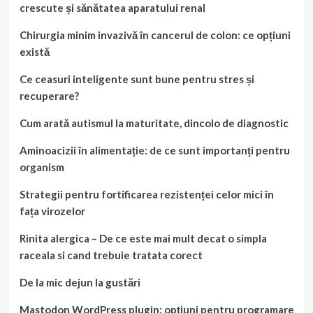
crescute și sănătatea aparatului renal
Chirurgia minim invazivă în cancerul de colon: ce opțiuni
există
Ce ceasuri inteligente sunt bune pentru stres și
recuperare?
Cum arată autismul la maturitate, dincolo de diagnostic
Aminoacizii în alimentație: de ce sunt importanți pentru
organism
Strategii pentru fortificarea rezistenței celor mici în
fața virozelor
Rinita alergica – De ce este mai mult decat o simpla
raceala si cand trebuie tratata corect
De la mic dejun la gustări
Mastodon WordPress plugin: opțiuni pentru programare