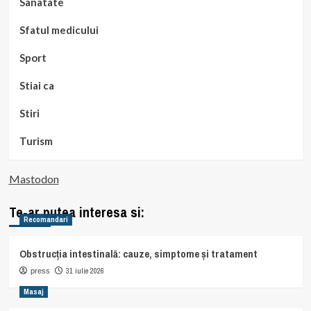
Sanatate
Sfatul medicului
Sport
Stiai ca
Stiri
Turism
Mastodon
Te-ar putea interesa si:
Recomandari
Obstrucția intestinală: cauze, simptome și tratament
31 iulie 2026
press
Masaj