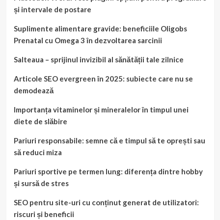
și intervale de postare
Suplimente alimentare gravide: beneficiile Oligobs
Prenatal cu Omega 3 în dezvoltarea sarcinii
Salteaua – sprijinul invizibil al sănătății tale zilnice
Articole SEO evergreen în 2025: subiecte care nu se
demodează
Importanța vitaminelor și mineralelor în timpul unei
diete de slăbire
Pariuri responsabile: semne că e timpul să te oprești sau
să reduci miza
Pariuri sportive pe termen lung: diferența dintre hobby
și sursă de stres
SEO pentru site-uri cu conținut generat de utilizatori:
riscuri și beneficii