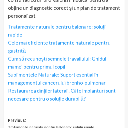
obține un diagnostic corect și un plan de tratament
personalizat.
Tratamente naturale pentru balonare: soluții
rapide
Cele mai eficiente tratamente naturale pentru
gastrită
Cum să recunoști semnele travaliului: Ghidul
mamei pentru primul copil
Suplimentele Naturale: Suport esențial în
managementul cancerului bronho-pulmonar
Restaurarea dinților laterali. Câte implanturi sunt
necesare pentru o soluție durabilă?
Post
Previous:
Tratamente naturale pentru balonare: soluții rapide