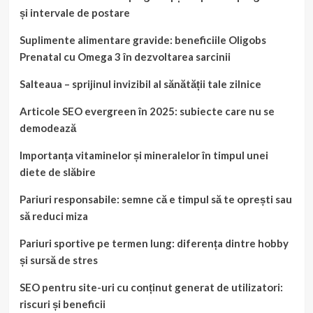
și intervale de postare
Suplimente alimentare gravide: beneficiile Oligobs
Prenatal cu Omega 3 în dezvoltarea sarcinii
Salteaua – sprijinul invizibil al sănătății tale zilnice
Articole SEO evergreen în 2025: subiecte care nu se
demodează
Importanța vitaminelor și mineralelor în timpul unei
diete de slăbire
Pariuri responsabile: semne că e timpul să te oprești sau
să reduci miza
Pariuri sportive pe termen lung: diferența dintre hobby
și sursă de stres
SEO pentru site-uri cu conținut generat de utilizatori:
riscuri și beneficii