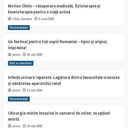
Motion Clinic – recuperare medicală, fizioterapie și
kinetoterapie pentru o viață activă
5 iunie 2026
Clinic Sanatos
Recomandari
Un festival pentru toți copiii Romaniei – tipici și atipici,
impreuna!
29 mai 2026
press
Boli si afectiuni
Infecții urinare repetate: Legătura dintre leucocitele crescute
și sănătatea aparatului renal
21 mai 2026
press
Recomandari
Chirurgia minim invazivă în cancerul de colon: ce opțiuni
există
10 mai 2026
press