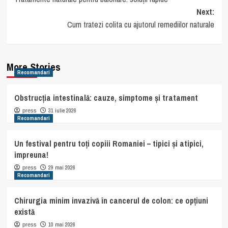
navigation
Next:
Cum tratezi colita cu ajutorul remediilor naturale
More Stories
Recomandari
Obstrucția intestinală: cauze, simptome și tratament
31 iulie 2026
press
Recomandari
Un festival pentru toți copiii Romaniei – tipici și atipici,
impreuna!
29 mai 2026
press
Recomandari
Chirurgia minim invazivă în cancerul de colon: ce opțiuni
există
10 mai 2026
press