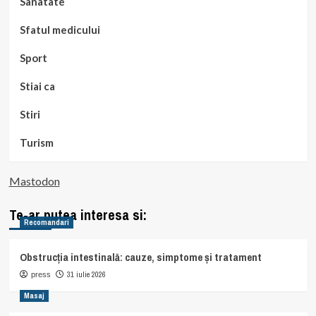
Sanatate
Sfatul medicului
Sport
Stiai ca
Stiri
Turism
Mastodon
Te-ar putea interesa si:
Recomandari
Obstrucția intestinală: cauze, simptome și tratament
31 iulie 2026
press
Masaj