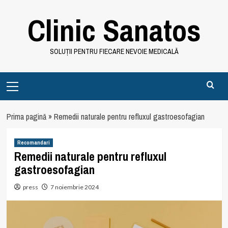
Skip
Clinic Sanatos
to
content
SOLUȚII PENTRU FIECARE NEVOIE MEDICALĂ
Primary
Menu
Prima pagină
»
Remedii naturale pentru refluxul gastroesofagian
Recomandari
Remedii naturale pentru refluxul
gastroesofagian
press
7 noiembrie 2024