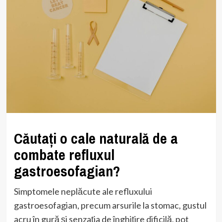
Căutați o cale naturală de a
combate refluxul
gastroesofagian?
Simptomele neplăcute ale refluxului
gastroesofagian, precum arsurile la stomac, gustul
acru în gură și senzația de înghițire dificilă, pot