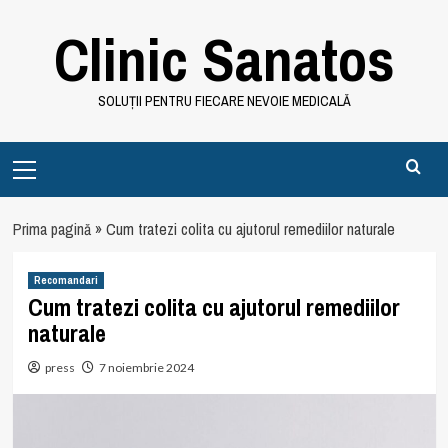
Skip
Clinic Sanatos
to
content
SOLUȚII PENTRU FIECARE NEVOIE MEDICALĂ
Primary
Menu
Prima pagină
»
Cum tratezi colita cu ajutorul remediilor naturale
Recomandari
Cum tratezi colita cu ajutorul remediilor
naturale
press
7 noiembrie 2024