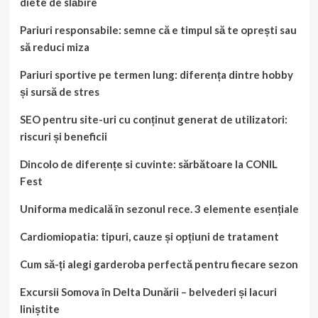
diete de slăbire
Pariuri responsabile: semne că e timpul să te oprești sau
să reduci miza
Pariuri sportive pe termen lung: diferența dintre hobby
și sursă de stres
SEO pentru site-uri cu conținut generat de utilizatori:
riscuri și beneficii
Dincolo de diferențe si cuvinte: sărbătoare la CONIL
Fest
Uniforma medicală în sezonul rece. 3 elemente esențiale
Cardiomiopatia: tipuri, cauze și opțiuni de tratament
Cum să-ți alegi garderoba perfectă pentru fiecare sezon
Excursii Somova în Delta Dunării – belvederi și lacuri
liniștite