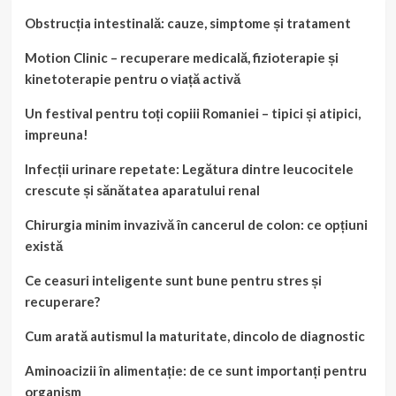
Obstrucția intestinală: cauze, simptome și tratament
Motion Clinic – recuperare medicală, fizioterapie și
kinetoterapie pentru o viață activă
Un festival pentru toți copiii Romaniei – tipici și atipici,
impreuna!
Infecții urinare repetate: Legătura dintre leucocitele
crescute și sănătatea aparatului renal
Chirurgia minim invazivă în cancerul de colon: ce opțiuni
există
Ce ceasuri inteligente sunt bune pentru stres și
recuperare?
Cum arată autismul la maturitate, dincolo de diagnostic
Aminoacizii în alimentație: de ce sunt importanți pentru
organism