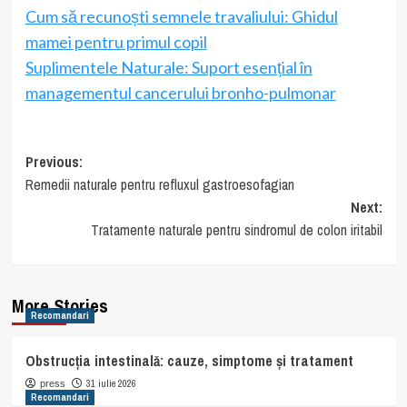
Cum să recunoști semnele travaliului: Ghidul
mamei pentru primul copil
Suplimentele Naturale: Suport esențial în
managementul cancerului bronho-pulmonar
Post
Previous:
Remedii naturale pentru refluxul gastroesofagian
navigation
Next:
Tratamente naturale pentru sindromul de colon iritabil
More Stories
Recomandari
Obstrucția intestinală: cauze, simptome și tratament
31 iulie 2026
press
Recomandari