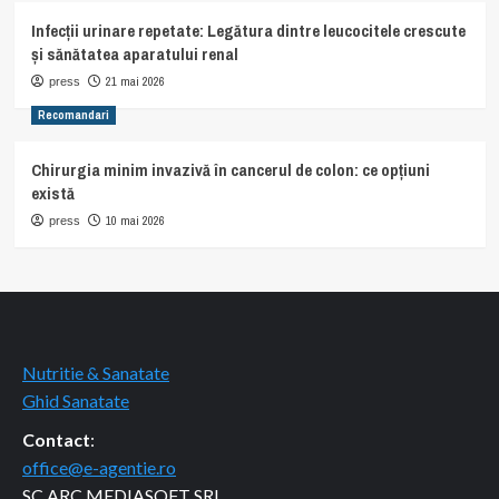
Infecții urinare repetate: Legătura dintre leucocitele crescute
și sănătatea aparatului renal
21 mai 2026
press
Recomandari
Chirurgia minim invazivă în cancerul de colon: ce opțiuni
există
10 mai 2026
press
Nutritie & Sanatate
Ghid Sanatate
Contact
:
office@e-agentie.ro
SC ARC MEDIASOFT SRL