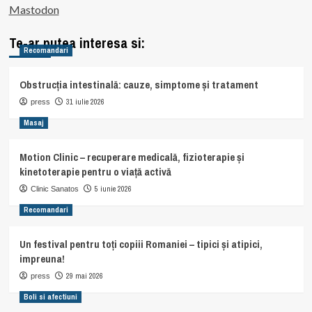
Mastodon
Te-ar putea interesa si:
Recomandari
Obstrucția intestinală: cauze, simptome și tratament
31 iulie 2026
press
Masaj
Motion Clinic – recuperare medicală, fizioterapie și
kinetoterapie pentru o viață activă
5 iunie 2026
Clinic Sanatos
Recomandari
Un festival pentru toți copiii Romaniei – tipici și atipici,
impreuna!
29 mai 2026
press
Boli si afectiuni