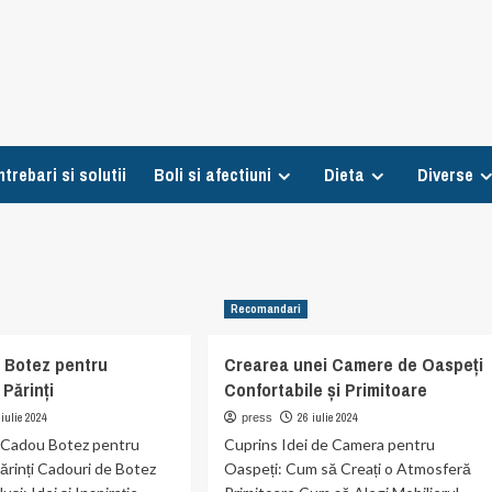
ntrebari si solutii
Boli si afectiuni
Dieta
Diverse
Recomandari
 Botez pentru
Crearea unei Camere de Oaspeți
 Părinți
Confortabile și Primitoare
 iulie 2024
26 iulie 2024
press
i Cadou Botez pentru
Cuprins Idei de Camera pentru
Părinți Cadouri de Botez
Oaspeți: Cum să Creați o Atmosferă