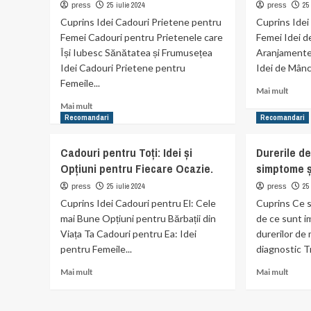
25 iulie 2024
25
press
press
în
Idei
Cuprins Idei Cadouri Prietene pentru
Cuprins Ide
cultura
și
Femei Cadouri pentru Prietenele care
Femei Idei d
populară.
Provo
Își Iubesc Sănătatea și Frumusețea
Aranjamente
Idei Cadouri Prietene pentru
Idei de Mânc
Femeile...
Read
Mai mult
more
Read
Mai mult
abou
more
Recomandari
Recomandari
Organ
about
un
Cadouri
Cadouri pentru Toți: Idei și
Durerile de
Baby
pentru
Opțiuni pentru Fiecare Ocazie.
simptome ș
Show
prietenele
Reuși
speciale
25 iulie 2024
25
press
press
cu
din
Cuprins Idei Cadouri pentru El: Cele
Cuprins Ce su
Acest
viața
mai Bune Opțiuni pentru Bărbații din
de ce sunt 
Idei.
ta
Viața Ta Cadouri pentru Ea: Idei
durerilor de
pentru Femeile...
diagnostic Tr
Read
Read
Mai mult
Mai mult
more
more
about
abou
Cadouri
Durer