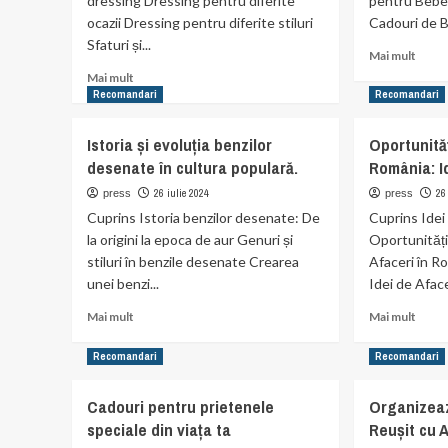
dressing Dressing pentru diferite
pentru Bebelu
ocazii Dressing pentru diferite stiluri
Cadouri de B
Sfaturi și...
Read
Mai mult
more
Read
Mai mult
abou
more
Recomandari
Recomandari
Cadou
about
de
Ghidul
Istoria și evoluția benzilor
Oportunităț
Bote
complet
desenate în cultura populară.
România: Id
pentr
al
Bebel
dressingului
26 iulie 2024
26
press
press
și
pentru
Cuprins Istoria benzilor desenate: De
Cuprins Idei
Părinț
bărbați.
la origini la epoca de aur Genuri și
Oportunități
stiluri în benzile desenate Crearea
Afaceri în R
unei benzi...
Idei de Afacer
Read
Read
Mai mult
Mai mult
more
more
about
abou
Recomandari
Recomandari
Istoria
Oport
și
de
Cadouri pentru prietenele
Organizea
evoluția
Aface
speciale din viața ta
Reușit cu A
benzilor
în
desenate
Român