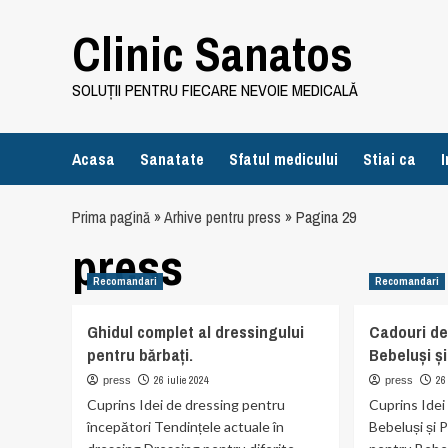
Skip
Clinic Sanatos
to
content
SOLUȚII PENTRU FIECARE NEVOIE MEDICALĂ
Acasa
Sanatate
Sfatul medicului
Stiai ca
I
Prima pagină
»
Arhive pentru press
»
Pagina 29
press
Recomandari
Recomandari
Ghidul complet al dressingului
Cadouri de
pentru bărbați.
Bebeluși și
26 iulie 2024
26
press
press
Cuprins Idei de dressing pentru
Cuprins Ide
începători Tendințele actuale în
Bebeluși și 