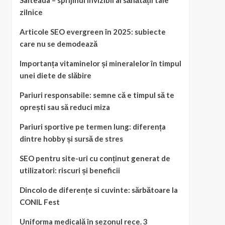
Salteaua – sprijinul invizibil al sănătății tale
zilnice
Articole SEO evergreen în 2025: subiecte
care nu se demodează
Importanța vitaminelor și mineralelor în timpul
unei diete de slăbire
Pariuri responsabile: semne că e timpul să te
oprești sau să reduci miza
Pariuri sportive pe termen lung: diferența
dintre hobby și sursă de stres
SEO pentru site-uri cu conținut generat de
utilizatori: riscuri și beneficii
Dincolo de diferențe si cuvinte: sărbătoare la
CONIL Fest
Uniforma medicală în sezonul rece. 3