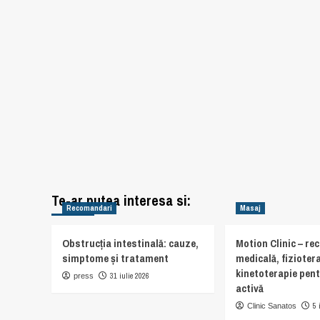
Te-ar putea interesa si:
Recomandari
Masaj
Obstrucția intestinală: cauze,
Motion Clinic – re
simptome și tratament
medicală, fiziotera
kinetoterapie pent
31 iulie 2026
press
activă
5 
Clinic Sanatos