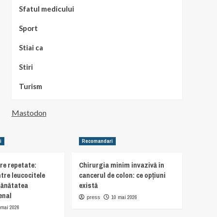
Sfatul medicului
Sport
Stiai ca
Stiri
Turism
Mastodon
i
Recomandari
are repetate:
Chirurgia minim invazivă în
tre leucocitele
cancerul de colon: ce opțiuni
sănătatea
există
enal
10 mai 2026
press
 mai 2026