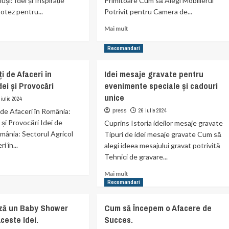
și: Idei și Inspirație
Primitoare Cum să Alegi Mobilierul
otez pentru...
Potrivit pentru Camera de...
Read
Mai mult
more
t
about
Recomandari
ri
Crearea
unei
i de Afaceri în
Idei mesaje gravate pentru
z
Camere
ei și Provocări
evenimente speciale și cadouri
u
de
uși
Oaspeți
unice
 iulie 2024
Confortabile
 de Afaceri în România:
26 iulie 2024
press
i
și
 și Provocări Idei de
Cuprins Istoria ideilor mesaje gravate
Primitoare
omânia: Sectorul Agricol
Tipuri de idei mesaje gravate Cum să
i în...
alegi ideea mesajului gravat potrivită
Tehnici de gravare...
Read
Mai mult
t
more
Recomandari
unități
about
Idei
ză un Baby Shower
Cum să Începem o Afacere de
ri
mesaje
ceste Idei.
Succes.
gravate
ia: