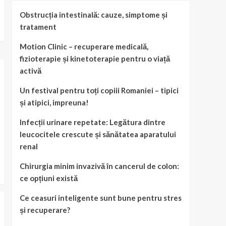
Obstrucția intestinală: cauze, simptome și
tratament
Motion Clinic – recuperare medicală,
fizioterapie și kinetoterapie pentru o viață
activă
Un festival pentru toți copiii Romaniei – tipici
și atipici, impreuna!
Infecții urinare repetate: Legătura dintre
leucocitele crescute și sănătatea aparatului
renal
Chirurgia minim invazivă în cancerul de colon:
ce opțiuni există
Ce ceasuri inteligente sunt bune pentru stres
și recuperare?