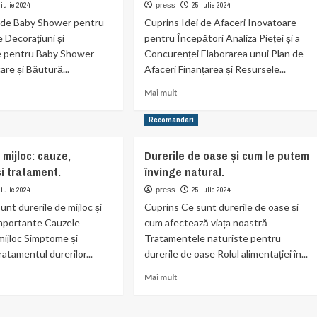
pentru
 iulie 2024
25 iulie 2024
press
evenimente
i de Baby Shower pentru
Cuprins Idei de Afaceri Inovatoare
speciale
e Decorațiuni și
pentru Începători Analiza Pieței și a
cări
și
 pentru Baby Shower
Concurenței Elaborarea unui Plan de
cadouri
are și Băutură...
Afaceri Finanțarea și Resursele...
unice
Read
Mai mult
more
t
about
Recomandari
izează
Cum
să
 mijloc: cauze,
Durerile de oase și cum le putem
Începem
i tratament.
învinge natural.
er
o
t
Afacere
 iulie 2024
25 iulie 2024
press
de
nt durerile de mijloc și
Cuprins Ce sunt durerile de oase și
e
Succes.
importante Cauzele
cum afectează viața noastră
 mijloc Simptome și
Tratamentele naturiste pentru
atamentul durerilor...
durerile de oase Rolul alimentației în...
Read
Mai mult
more
t
about
ile
Durerile