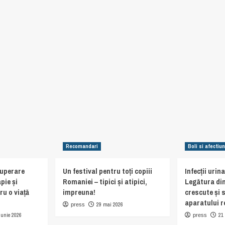
Recomandari
Boli si afectiun
cuperare
Un festival pentru toți copiii
Infecții urin
pie și
Romaniei – tipici și atipici,
Legătura din
ru o viață
impreuna!
crescute și 
aparatului r
29 mai 2026
press
iunie 2026
21
press