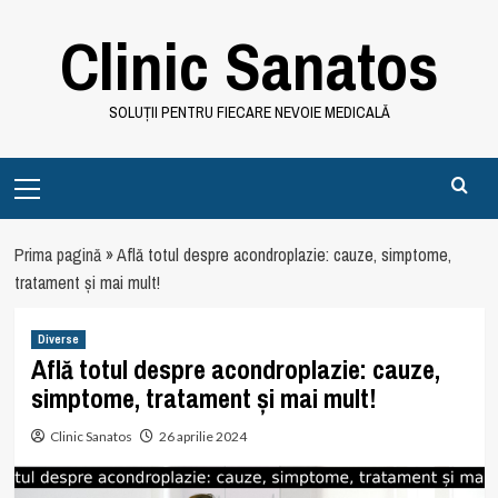
Skip
Clinic Sanatos
to
content
SOLUȚII PENTRU FIECARE NEVOIE MEDICALĂ
Primary
Menu
Prima pagină
»
Află totul despre acondroplazie: cauze, simptome,
tratament și mai mult!
Diverse
Află totul despre acondroplazie: cauze,
simptome, tratament și mai mult!
Clinic Sanatos
26 aprilie 2024