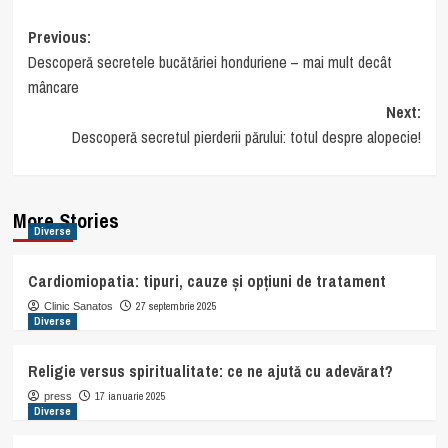
Post
Previous:
Descoperă secretele bucătăriei honduriene – mai mult decât
navigation
mâncare
Next:
Descoperă secretul pierderii părului: totul despre alopecie!
More Stories
Diverse
Cardiomiopatia: tipuri, cauze și opțiuni de tratament
27 septembrie 2025
Clinic Sanatos
Diverse
Religie versus spiritualitate: ce ne ajută cu adevărat?
17 ianuarie 2025
press
Diverse