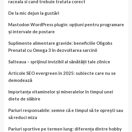
raceala si cand trebuie tratata corect
De la mic dejun la gustări
Mastodon WordPress plugin: opțiuni pentru programare
și intervale de postare
Suplimente alimentare gravide: beneficiile Oligobs
Prenatal cu Omega 3 în dezvoltarea sarcinii
Salteaua – sprijinul invizibil al sănătății tale zilnice
Articole SEO evergreen în 2025: subiecte care nu se
demodează
Importanța vitaminelor și mineralelor în timpul unei
diete de slăbire
Pariuri responsabile: semne că e timpul să te oprești sau
să reduci miza
Pariuri sportive pe termen lung: diferența dintre hobby