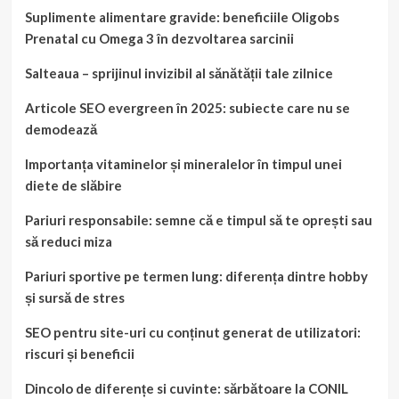
Suplimente alimentare gravide: beneficiile Oligobs
Prenatal cu Omega 3 în dezvoltarea sarcinii
Salteaua – sprijinul invizibil al sănătății tale zilnice
Articole SEO evergreen în 2025: subiecte care nu se
demodează
Importanța vitaminelor și mineralelor în timpul unei
diete de slăbire
Pariuri responsabile: semne că e timpul să te oprești sau
să reduci miza
Pariuri sportive pe termen lung: diferența dintre hobby
și sursă de stres
SEO pentru site-uri cu conținut generat de utilizatori:
riscuri și beneficii
Dincolo de diferențe si cuvinte: sărbătoare la CONIL