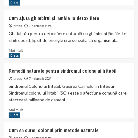
more
Dieta
about
Cum
Cum ajută ghimbirul și lămâia la detoxifiere
să
stimulezi
7 noiembrie 2024
press
metabolismul
Ghidul tău pentru detoxifiere naturală cu ghimbir și lămâie Te
cu
simți obosit, lipsit de energie și ai senzația că organismul...
remedii
naturale
Read
Mai mult
more
Dieta
about
Cum
Remedii naturale pentru sindromul colonului iritabil
ajută
ghimbirul
7 noiembrie 2024
press
și
Sindromul Colonului Iritabil: Găsirea Calmului în Intestin
lămâia
Sindromul colonului iritabil (SCI) este o afecțiune comună care
la
afectează milioane de oameni...
detoxifiere
Read
Mai mult
more
Dieta
about
Remedii
Cum să cureți colonul prin metode naturale
naturale