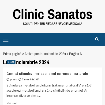
Skip
Clinic Sanatos
to
content
SOLUȚII PENTRU FIECARE NEVOIE MEDICALĂ
Primary
Menu
Prima pagină
»
Arhive pentru noiembrie 2024
»
Pagina 6
Lună:
noiembrie 2024
Dieta
Cum să stimulezi metabolismul cu remedii naturale
7 noiembrie 2024
press
Stimularea metabolismului prin tratament natural Vrei să-ți
accelerezi metabolismul și să te simți plin de energie? Ai
încercat diverse diete...
Read
Mai mult