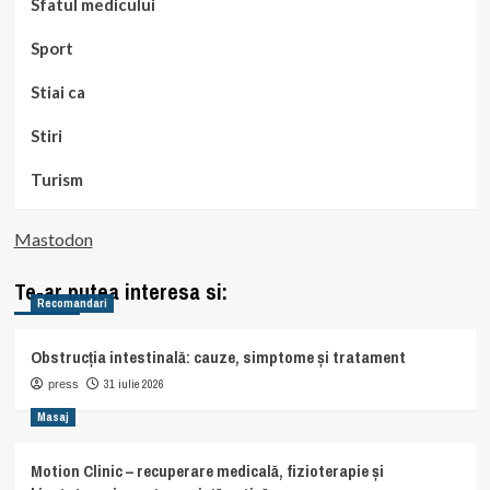
Sfatul medicului
Sport
Stiai ca
Stiri
Turism
Mastodon
Te-ar putea interesa si:
Recomandari
Obstrucția intestinală: cauze, simptome și tratament
31 iulie 2026
press
Masaj
Motion Clinic – recuperare medicală, fizioterapie și