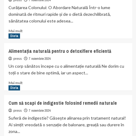
pentru
7 noiembrie 2024
press
sindromul
Curățarea Colonului: O Abordare Naturală Într-o lume
colonului
dominată de ritmuri rapide și de o dietă dezechilibrată,
iritabil
sănătatea colonului este adesea...
Read
Mai mult
more
Dieta
about
Cum
Alimentația naturală pentru o detoxifiere eficientă
să
cureți
7 noiembrie 2024
press
colonul
Un corp sănătos începe cu o alimentație naturală Ne dorim cu
prin
toții o stare de bine optimă, iar un aspect...
metode
naturale
Read
Mai mult
more
Dieta
about
Alimentația
Cum să scapi de indigestie folosind remedii naturale
naturală
pentru
7 noiembrie 2024
press
o
Suferă de indigestie? Găsește alinarea prin tratament natural!
detoxifiere
Ai simțit vreodată o senzație de balonare, greață sau durere în
eficientă
zona...