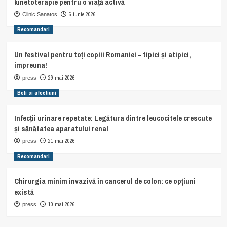
kinetoterapie pentru o viață activă
5 iunie 2026
Clinic Sanatos
Recomandari
Un festival pentru toți copiii Romaniei – tipici și atipici,
impreuna!
29 mai 2026
press
Boli si afectiuni
Infecții urinare repetate: Legătura dintre leucocitele crescute
și sănătatea aparatului renal
21 mai 2026
press
Recomandari
Chirurgia minim invazivă în cancerul de colon: ce opțiuni
există
10 mai 2026
press