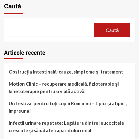
prin
Caută
metode
naturale
Caută
Articole recente
Obstrucția intestinală: cauze, simptome și tratament
Motion Clinic – recuperare medicală, fizioterapie și
kinetoterapie pentru o viață activă
Un festival pentru toți copiii Romaniei – tipici și atipici,
impreuna!
Infecții urinare repetate: Legătura dintre leucocitele
crescute și sănătatea aparatului renal