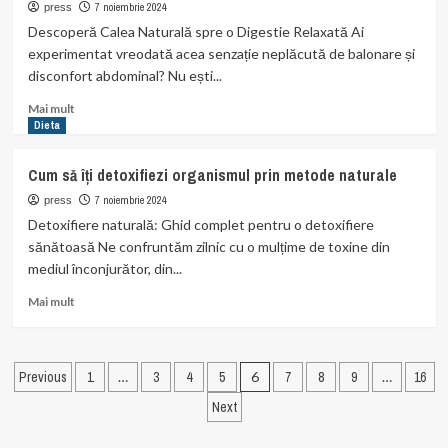
îmbunătățirea
7 noiembrie 2024
press
digestiei
Descoperă Calea Naturală spre o Digestie Relaxată Ai
experimentat vreodată acea senzație neplăcută de balonare și
disconfort abdominal? Nu ești...
Read
Mai mult
more
Dieta
about
Tratamente
Cum să îți detoxifiezi organismul prin metode naturale
naturale
pentru
7 noiembrie 2024
press
balonare
Detoxifiere naturală: Ghid complet pentru o detoxifiere
și
sănătoasă Ne confruntăm zilnic cu o mulțime de toxine din
disconfort
mediul înconjurător, din...
abdominal
Read
Mai mult
more
about
Cum
Paginație
să
Previous
1
…
3
4
5
6
7
8
9
…
16
îți
articole
Next
detoxifiezi
organismul