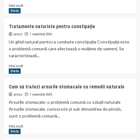
Read
Mai mult
more
Dieta
about
Cum
Tratamente naturiste pentru constipație
să
scapi
7 noiembrie 2024
press
de
Un ghid natural pentru a combate constipația Constipația este
indigestie
o problemă comună care afectează o mulțime de oameni. Se
folosind
caracterizează...
remedii
naturale
Read
Mai mult
more
Dieta
about
Tratamente
Cum să tratezi arsurile stomacale cu remedii naturale
naturiste
pentru
7 noiembrie 2024
press
constipație
Arsurile stomacale: o problemă comună cu soluții naturale
Arsurile stomacale, cunoscute și sub denumirea de pirozis,
sunt o problemă comună...
Read
Mai mult
more
Dieta
about