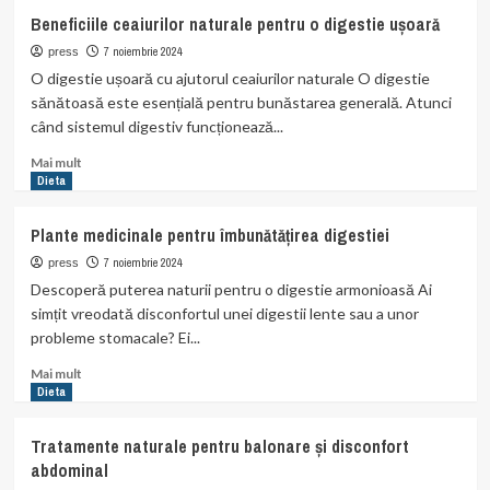
Cum
Beneficiile ceaiurilor naturale pentru o digestie ușoară
să
tratezi
7 noiembrie 2024
press
arsurile
O digestie ușoară cu ajutorul ceaiurilor naturale O digestie
stomacale
sănătoasă este esențială pentru bunăstarea generală. Atunci
cu
când sistemul digestiv funcționează...
remedii
naturale
Read
Mai mult
more
Dieta
about
Beneficiile
Plante medicinale pentru îmbunătățirea digestiei
ceaiurilor
naturale
7 noiembrie 2024
press
pentru
Descoperă puterea naturii pentru o digestie armonioasă Ai
o
simțit vreodată disconfortul unei digestii lente sau a unor
digestie
probleme stomacale? Ei...
ușoară
Read
Mai mult
more
Dieta
about
Plante
Tratamente naturale pentru balonare și disconfort
medicinale
abdominal
pentru