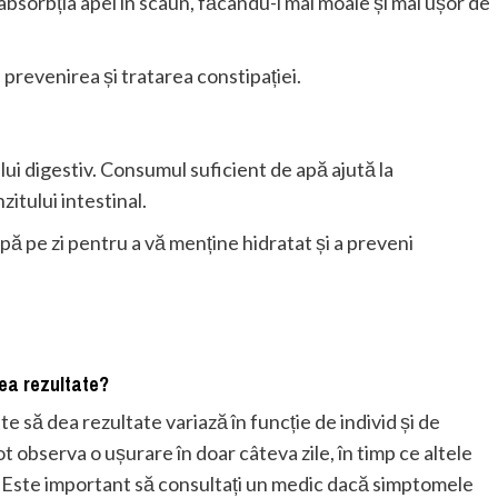
 absorbția apei în scaun, făcându-l mai moale și mai ușor de
 prevenirea și tratarea constipației.
lui digestiv. Consumul suficient de apă ajută la
itului intestinal.
pă pe zi pentru a vă menține hidratat și a preveni
dea rezultate?
 să dea rezultate variază în funcție de individ și de
 observa o ușurare în doar câteva zile, în timp ce altele
 Este important să consultați un medic dacă simptomele