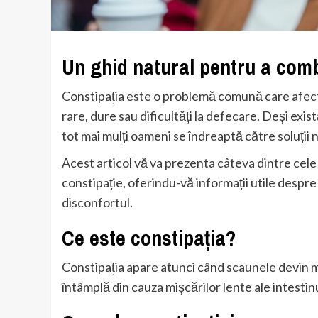
Un ghid natural pentru a comb
Constipația este o problemă comună care afect
rare, dure sau dificultăți la defecare. Deși exi
tot mai mulți oameni se îndreaptă către soluții 
Acest articol vă va prezenta câteva dintre cel
constipație, oferindu-vă informații utile despre
disconfortul.
Ce este constipația?
Constipația apare atunci când scaunele devin ma
întâmplă din cauza mișcărilor lente ale intestinu