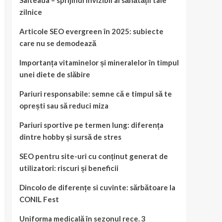
Salteaua – sprijinul invizibil al sănătății tale
zilnice
Articole SEO evergreen în 2025: subiecte
care nu se demodează
Importanța vitaminelor și mineralelor în timpul
unei diete de slăbire
Pariuri responsabile: semne că e timpul să te
oprești sau să reduci miza
Pariuri sportive pe termen lung: diferența
dintre hobby și sursă de stres
SEO pentru site-uri cu conținut generat de
utilizatori: riscuri și beneficii
Dincolo de diferențe si cuvinte: sărbătoare la
CONIL Fest
Uniforma medicală în sezonul rece. 3