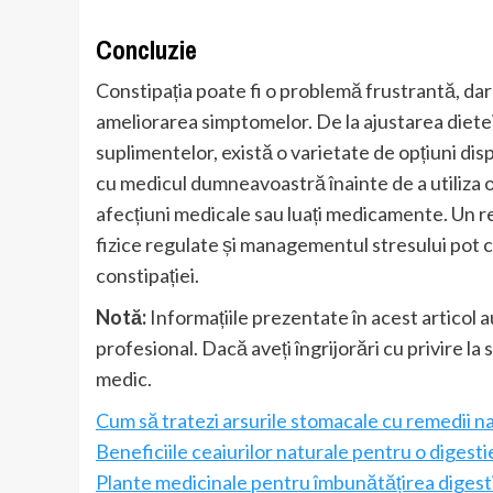
Concluzie
Constipația poate fi o problemă frustrantă, dar 
ameliorarea simptomelor. De la ajustarea dietei și
suplimentelor, există o varietate de opțiuni dis
cu medicul dumneavoastră înainte de a utiliza or
afecțiuni medicale sau luați medicamente. Un re
fizice regulate și managementul stresului pot c
constipației.
Notă:
Informațiile prezentate în acest articol a
profesional. Dacă aveți îngrijorări cu privire 
medic.
Cum să tratezi arsurile stomacale cu remedii n
Beneficiile ceaiurilor naturale pentru o digest
Plante medicinale pentru îmbunătățirea digest