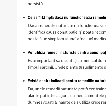
persistă.
Ce se întâmplă dacă nu funcționează remedii
Dacă remediile naturiste nu funcționează, 
identifica cauza constipației și poate reco
poate fi un simptom al unei afecțiuni medic
Pot utiliza remedii naturiste pentru constipaț
Este important să discutați cu medicul dumn
timpul sarcinii. Unele plante și suplimente 
Există contraindicații pentru remediile natur
Da, unele remedii naturiste pot fi contra
plante pot interacționa cu medicamentele pe
dumneavoastră înainte de a utiliza orice re