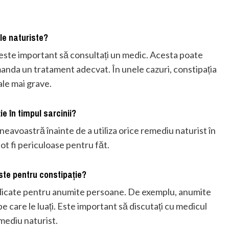
le naturiste?
este important să consultați un medic. Acesta poate
manda un tratament adecvat. În unele cazuri, constipația
ale mai grave.
ie în timpul sarcinii?
eavoastră înainte de a utiliza orice remediu naturist în
pot fi periculoase pentru făt.
iste pentru constipație?
indicate pentru anumite persoane. De exemplu, anumite
 care le luați. Este important să discutați cu medicul
mediu naturist.