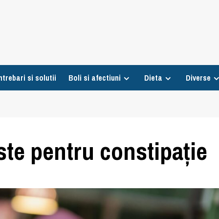
ntrebari si solutii
Boli si afectiuni
Dieta
Diverse
ste pentru constipație