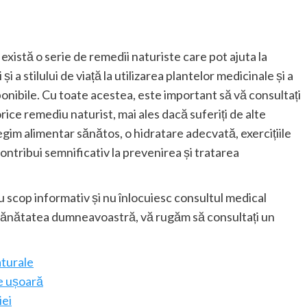
există o serie de remedii naturiste care pot ajuta la
 a stilului de viață la utilizarea plantelor medicinale și a
ponibile. Cu toate acestea, este important să vă consultați
ice remediu naturist, mai ales dacă suferiți de alte
gim alimentar sănătos, o hidratare adecvată, exercițiile
ontribui semnificativ la prevenirea și tratarea
u scop informativ și nu înlocuiesc consultul medical
la sănătatea dumneavoastră, vă rugăm să consultați un
aturale
ie ușoară
iei