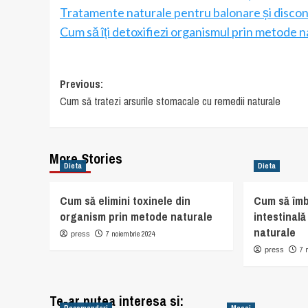
Tratamente naturale pentru balonare și disco
Cum să îți detoxifiezi organismul prin metode n
Post
Previous:
Cum să tratezi arsurile stomacale cu remedii naturale
navigation
More Stories
Dieta
Dieta
Cum să elimini toxinele din
Cum să îmb
organism prin metode naturale
intestinal
naturale
7 noiembrie 2024
press
7 
press
Te-ar putea interesa si: