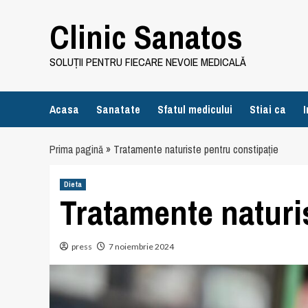
Skip
Clinic Sanatos
to
content
SOLUȚII PENTRU FIECARE NEVOIE MEDICALĂ
Acasa
Sanatate
Sfatul medicului
Stiai ca
I
Prima pagină
»
Tratamente naturiste pentru constipație
Dieta
Tratamente naturi
press
7 noiembrie 2024