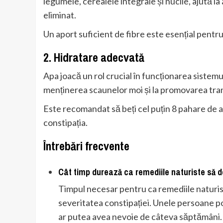
legumele, cerealele integrale și nucile, ajută la
eliminat.
Un aport suficient de fibre este esențial pentru
2. Hidratare adecvată
Apa joacă un rol crucial în funcționarea sistemu
menținerea scaunelor moi și la promovarea tranz
Este recomandat să beți cel puțin 8 pahare de a
constipația.
Întrebări frecvente
Cât timp durează ca remediile naturiste să 
Timpul necesar pentru ca remediile naturiste
severitatea constipației. Unele persoane pot
ar putea avea nevoie de câteva săptămâni.