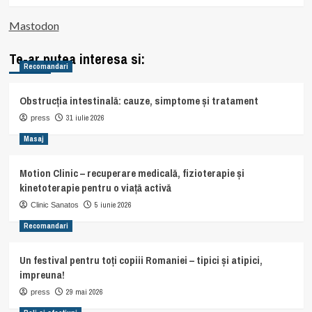
Mastodon
Te-ar putea interesa si:
Recomandari
Obstrucția intestinală: cauze, simptome și tratament
31 iulie 2026
press
Masaj
Motion Clinic – recuperare medicală, fizioterapie și
kinetoterapie pentru o viață activă
5 iunie 2026
Clinic Sanatos
Recomandari
Un festival pentru toți copiii Romaniei – tipici și atipici,
impreuna!
29 mai 2026
press