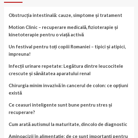
Obstrucția intestinală: cauze, simptome și tratament
Motion Clinic – recuperare medicală, fizioterapie și
kinetoterapie pentru o viață activă
Un festival pentru toți copiii Romaniei – tipici și atipici,
impreuna!
Infecții urinare repetate: Legătura dintre leucocitele
crescute și sănătatea aparatului renal
Chirurgia minim invazivă în cancerul de colon: ce opțiuni
există
Ce ceasuri inteligente sunt bune pentru stres și
recuperare?
Cum arată autismul la maturitate, dincolo de diagnostic
Aminoacizii în alimentație: de ce sunt importanți pentru