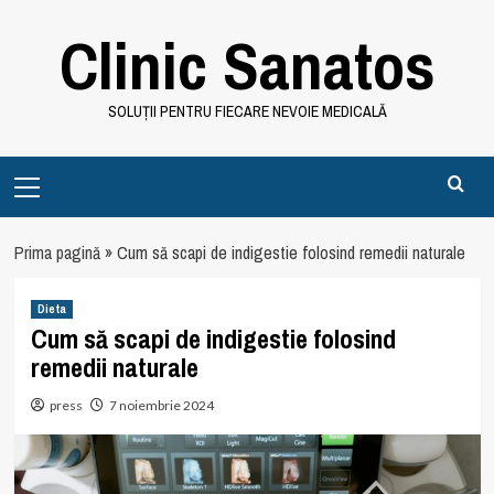
Skip
Clinic Sanatos
to
content
SOLUȚII PENTRU FIECARE NEVOIE MEDICALĂ
Primary
Menu
Prima pagină
»
Cum să scapi de indigestie folosind remedii naturale
Dieta
Cum să scapi de indigestie folosind
remedii naturale
press
7 noiembrie 2024