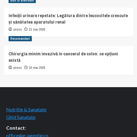
Boli si afectiuni
Infecții urinare repetate: Legătura dintre leucocitele crescute
și sănătatea aparatului renal
21 mai 2026
press
Recomandari
Chirurgia minim invazivă în cancerul de colon: ce opțiuni
există
10 mai 2026
press
Nutritie & Sanatate
Ghid Sanatate
Contact
:
office@e-agentie.ro