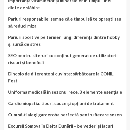
Importanța vitaminelor și mineralelor în timpul unei
diete de slăbire
Pariuri responsabile: semne că e timpul să te oprești sau
să reduci miza
Pariuri sportive pe termen lung: diferența dintre hobby
și sursă de stres
SEO pentru site-uri cu conținut generat de utilizatori:
riscuri și beneficii
Dincolo de diferențe si cuvinte: sărbătoare la CONIL
Fest
Uniforma medicală în sezonul rece. 3 elemente esențiale
Cardiomiopatia: tipuri, cauze și opțiuni de tratament
Cum să-ți alegi garderoba perfectă pentru fiecare sezon
Excursii Somova în Delta Dunării – belvederi și lacuri