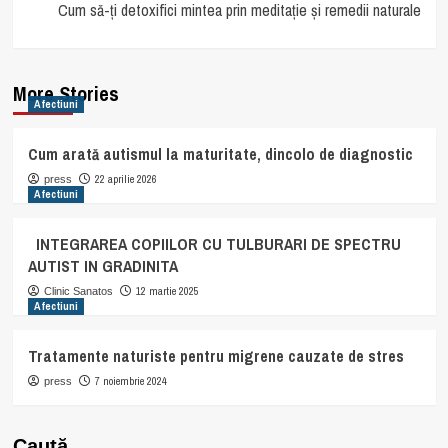
Cum să-ți detoxifici mintea prin meditație și remedii naturale
More Stories
Afectiuni
Cum arată autismul la maturitate, dincolo de diagnostic
22 aprilie 2026
press
Afectiuni
INTEGRAREA COPIILOR CU TULBURARI DE SPECTRU
AUTIST IN GRADINITA
12 martie 2025
Clinic Sanatos
Afectiuni
Tratamente naturiste pentru migrene cauzate de stres
7 noiembrie 2024
press
Caută