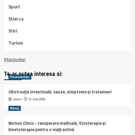
Sport
Stiai ca
Stiri
Turism
Mastodon
Te-ar putea interesa si:
Recomandari
Obstrucția intestinală: cauze, simptome și tratament
31 iulie 2026
press
Masaj
Motion Clinic – recuperare medicală, fizioterapie și
kinetoterapie pentru o viață activă