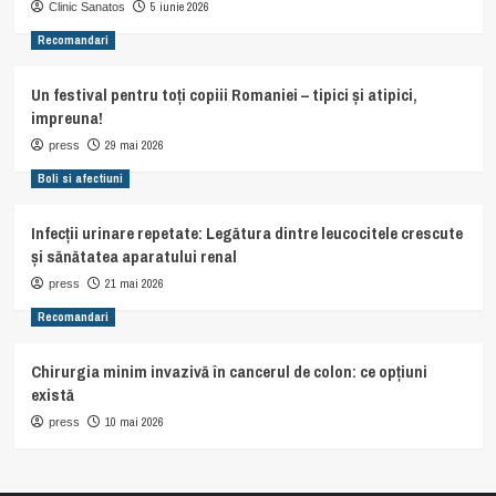
5 iunie 2026
Clinic Sanatos
Recomandari
Un festival pentru toți copiii Romaniei – tipici și atipici,
impreuna!
29 mai 2026
press
Boli si afectiuni
Infecții urinare repetate: Legătura dintre leucocitele crescute
și sănătatea aparatului renal
21 mai 2026
press
Recomandari
Chirurgia minim invazivă în cancerul de colon: ce opțiuni
există
10 mai 2026
press