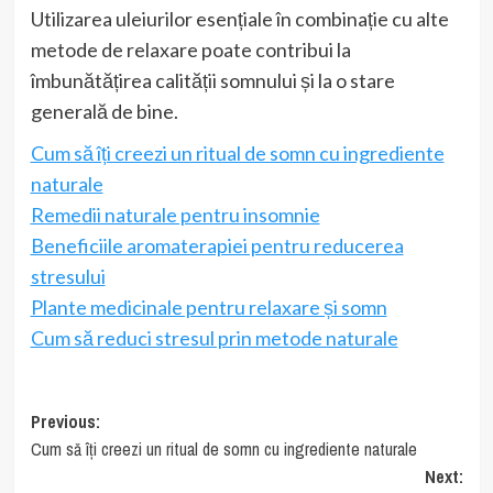
Utilizarea uleiurilor esențiale în combinație cu alte
metode de relaxare poate contribui la
îmbunătățirea calității somnului și la o stare
generală de bine.
Cum să îți creezi un ritual de somn cu ingrediente
naturale
Remedii naturale pentru insomnie
Beneficiile aromaterapiei pentru reducerea
stresului
Plante medicinale pentru relaxare și somn
Cum să reduci stresul prin metode naturale
Post
Previous:
Cum să îți creezi un ritual de somn cu ingrediente naturale
navigation
Next: