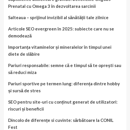
Prenatal cu Omega 3 în dezvoltarea sarcinii
Salteaua – sprijinul invizibil al sănătății tale zilnice
Articole SEO evergreen în 2025: subiecte care nu se
demodează
Importanța vitaminelor și mineralelor în timpul unei
diete de slăbire
Pariuri responsabile: semne că e timpul să te oprești sau
să reduci miza
Pariuri sportive pe termen lung: diferența dintre hobby
și sursă de stres
SEO pentru site-uri cu conținut generat de utilizatori:
riscuri și beneficii
Dincolo de diferențe si cuvinte: sărbătoare la CONIL
Fest