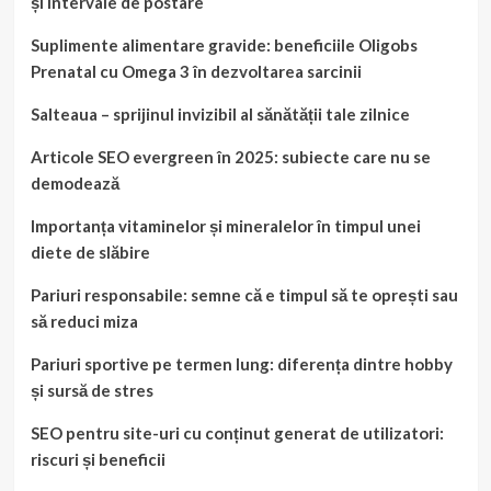
și intervale de postare
Suplimente alimentare gravide: beneficiile Oligobs
Prenatal cu Omega 3 în dezvoltarea sarcinii
Salteaua – sprijinul invizibil al sănătății tale zilnice
Articole SEO evergreen în 2025: subiecte care nu se
demodează
Importanța vitaminelor și mineralelor în timpul unei
diete de slăbire
Pariuri responsabile: semne că e timpul să te oprești sau
să reduci miza
Pariuri sportive pe termen lung: diferența dintre hobby
și sursă de stres
SEO pentru site-uri cu conținut generat de utilizatori:
riscuri și beneficii