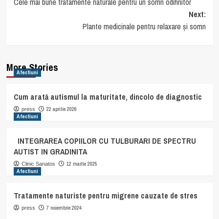
Cele mai bune tratamente naturale pentru un somn odihnitor
navigation
Next:
Plante medicinale pentru relaxare și somn
More Stories
Afectiuni
Cum arată autismul la maturitate, dincolo de diagnostic
22 aprilie 2026
press
Afectiuni
INTEGRAREA COPIILOR CU TULBURARI DE SPECTRU
AUTIST IN GRADINITA
12 martie 2025
Clinic Sanatos
Afectiuni
Tratamente naturiste pentru migrene cauzate de stres
7 noiembrie 2024
press