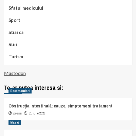
Sfatul medicului
Sport
Stiai ca
Stiri
Turism
Mastodon
Te-ar putea interesa si:
Recomandari
Obstrucția intestinală: cauze, simptome și tratament
31 iulie 2026
press
Masaj