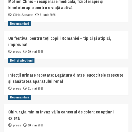
Motion Clinic – recuperare medicală, fizioterapie și
kinetoterapie pentru o viață activă
5 iunie 2026
Clinic Sanatos
Recomandari
Un festival pentru toți copiii Romaniei – tipici și atipici,
impreuna!
29 mai 2026
press
Boli si afectiuni
Infecții urinare repetate: Legătura dintre leucocitele crescute
și sănătatea aparatului renal
21 mai 2026
press
Recomandari
Chirurgia minim invazivă în cancerul de colon: ce opțiuni
există
10 mai 2026
press