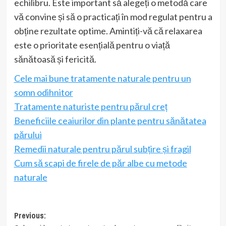
echilibru. Este important să alegeți o metodă care
vă convine și să o practicați în mod regulat pentru a
obține rezultate optime. Amintiți-vă că relaxarea
este o prioritate esențială pentru o viață
sănătoasă și fericită.
Cele mai bune tratamente naturale pentru un
somn odihnitor
Tratamente naturiste pentru părul creț
Beneficiile ceaiurilor din plante pentru sănătatea
părului
Remedii naturale pentru părul subțire și fragil
Cum să scapi de firele de păr albe cu metode
naturale
Post
Previous: