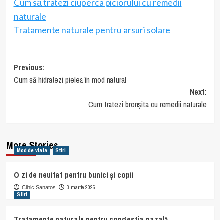
Cum să tratezi ciuperca piciorului cu remedii
naturale
Tratamente naturale pentru arsuri solare
Post
Previous:
Cum să hidratezi pielea în mod natural
navigation
Next:
Cum tratezi bronșita cu remedii naturale
More Stories
Mod de viata
Stiri
O zi de neuitat pentru bunici și copii
3 martie 2025
Clinic Sanatos
Stiri
Tratamente naturale pentru congestia nazală