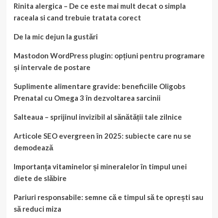
Rinita alergica – De ce este mai mult decat o simpla
raceala si cand trebuie tratata corect
De la mic dejun la gustări
Mastodon WordPress plugin: opțiuni pentru programare
și intervale de postare
Suplimente alimentare gravide: beneficiile Oligobs
Prenatal cu Omega 3 în dezvoltarea sarcinii
Salteaua – sprijinul invizibil al sănătății tale zilnice
Articole SEO evergreen în 2025: subiecte care nu se
demodează
Importanța vitaminelor și mineralelor în timpul unei
diete de slăbire
Pariuri responsabile: semne că e timpul să te oprești sau
să reduci miza