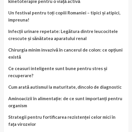
kinetoterapie pentru o viață activă
Un festival pentru toți copiii Romaniei – tipici și atipici,
impreuna!
Infecții urinare repetate: Legătura dintre leucocitele
crescute și sănătatea aparatului renal
Chirurgia minim invazivă în cancerul de colon: ce opțiuni
există
Ce ceasuri inteligente sunt bune pentru stres și
recuperare?
Cum arată autismul la maturitate, dincolo de diagnostic
Aminoacizii în alimentație: de ce sunt importanți pentru
organism
Strategii pentru fortificarea rezistenței celor mici în
fața virozelor