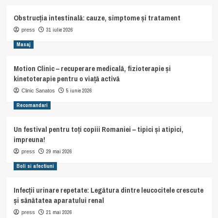
Obstrucția intestinală: cauze, simptome și tratament
31 iulie 2026
press
Masaj
Motion Clinic – recuperare medicală, fizioterapie și
kinetoterapie pentru o viață activă
5 iunie 2026
Clinic Sanatos
Recomandari
Un festival pentru toți copiii Romaniei – tipici și atipici,
impreuna!
29 mai 2026
press
Boli si afectiuni
Infecții urinare repetate: Legătura dintre leucocitele crescute
și sănătatea aparatului renal
21 mai 2026
press