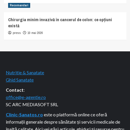
Recomandari
Chirurgia minim invazivă în cancerul de colon: ce opțiuni
există
10 mai 2026
press
Nutritie & Sanatate
Ghid Sanatate
Contact
:
office@e-agentie.ro
SC ARC MEDIASOFT SRL
Clinic-Sanatos.ro
este o platformă online ce oferă
informații generale despre sănătate și servicii medicale de
înaltă calitate. Aici vei găsi articole, ghiduri și resurse pentru