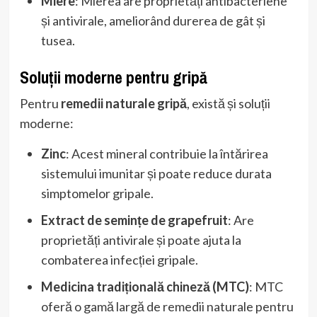
Miere
: Mierea are proprietăți antibacteriene
și antivirale, ameliorând durerea de gât și
tusea.
Soluții moderne pentru gripă
Pentru
remedii naturale gripă
, există și soluții
moderne:
Zinc
: Acest mineral contribuie la întărirea
sistemului imunitar și poate reduce durata
simptomelor gripale.
Extract de semințe de grapefruit
: Are
proprietăți antivirale și poate ajuta la
combaterea infecției gripale.
Medicina tradițională chineză (MTC)
: MTC
oferă o gamă largă de remedii naturale pentru