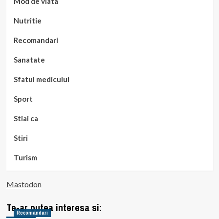
Mod de viata
Nutritie
Recomandari
Sanatate
Sfatul medicului
Sport
Stiai ca
Stiri
Turism
Mastodon
Te-ar putea interesa si:
Recomandari