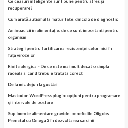
Ce ceasuri inteligente sunt bune pentru stres și
recuperare?
Cum arată autismul la maturitate, dincolo de diagnostic
Aminoacizii în alimentație: de ce sunt importanți pentru
organism
Strategii pentru fortificarea rezistenței celor mici în
fața virozelor
Rinita alergica – De ce este mai mult decat o simpla
raceala si cand trebuie tratata corect
De la mic dejun la gustări
Mastodon WordPress plugin: opțiuni pentru programare
și intervale de postare
Suplimente alimentare gravide: beneficiile Oligobs
Prenatal cu Omega 3 în dezvoltarea sarcinii