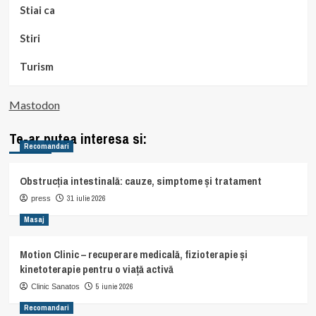
Stiai ca
Stiri
Turism
Mastodon
Te-ar putea interesa si:
Recomandari
Obstrucția intestinală: cauze, simptome și tratament
31 iulie 2026
press
Masaj
Motion Clinic – recuperare medicală, fizioterapie și
kinetoterapie pentru o viață activă
5 iunie 2026
Clinic Sanatos
Recomandari