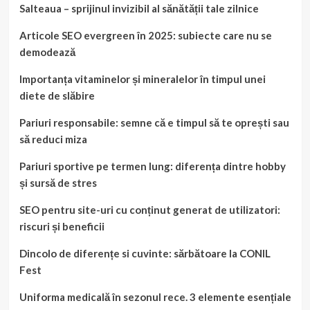
Salteaua – sprijinul invizibil al sănătății tale zilnice
Articole SEO evergreen în 2025: subiecte care nu se
demodează
Importanța vitaminelor și mineralelor în timpul unei
diete de slăbire
Pariuri responsabile: semne că e timpul să te oprești sau
să reduci miza
Pariuri sportive pe termen lung: diferența dintre hobby
și sursă de stres
SEO pentru site-uri cu conținut generat de utilizatori:
riscuri și beneficii
Dincolo de diferențe si cuvinte: sărbătoare la CONIL
Fest
Uniforma medicală în sezonul rece. 3 elemente esențiale