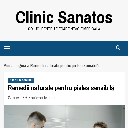
Skip
Clinic Sanatos
to
content
SOLUȚII PENTRU FIECARE NEVOIE MEDICALĂ
Primary
Menu
Prima pagină
»
Remedii naturale pentru pielea sensibilă
Sfatul medicului
Remedii naturale pentru pielea sensibilă
press
7 noiembrie 2024