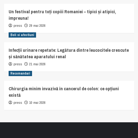
Un festival pentru toți copiii Romaniei – tipici și atipici,
impreuna!
29 mai 2026
press
Boli si afectiuni
Infecții urinare repetate: Legătura dintre leucocitele crescute
și sănătatea aparatului renal
21 mai 2026
press
Recomandari
Chirurgia minim invazivă în cancerul de colon: ce opțiuni
există
10 mai 2026
press