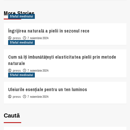
More Stories
Sfatul medicului
Îngrijirea naturală a pielii în sezonul rece
7 noiembrie 2024
press
Sfatul medicului
Cum să îți îmbunătățești elasticitatea pielii prin metode
naturale
7 noiembrie 2024
press
Sfatul medicului
Uleiurile esențiale pentru un ten luminos
7 noiembrie 2024
press
Caută