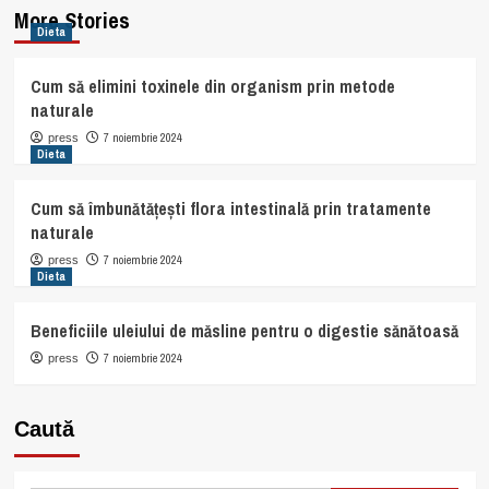
More Stories
Dieta
Cum să elimini toxinele din organism prin metode
naturale
7 noiembrie 2024
press
Dieta
Cum să îmbunătățești flora intestinală prin tratamente
naturale
7 noiembrie 2024
press
Dieta
Beneficiile uleiului de măsline pentru o digestie sănătoasă
7 noiembrie 2024
press
Caută