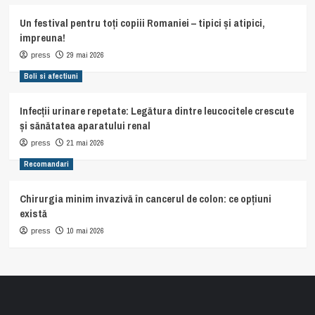
Un festival pentru toți copiii Romaniei – tipici și atipici,
impreuna!
29 mai 2026
press
Boli si afectiuni
Infecții urinare repetate: Legătura dintre leucocitele crescute
și sănătatea aparatului renal
21 mai 2026
press
Recomandari
Chirurgia minim invazivă în cancerul de colon: ce opțiuni
există
10 mai 2026
press