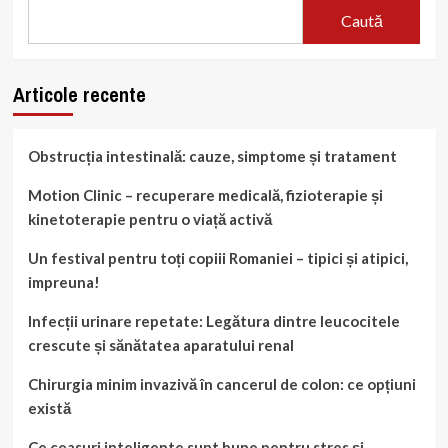
Caută
Articole recente
Obstrucția intestinală: cauze, simptome și tratament
Motion Clinic – recuperare medicală, fizioterapie și
kinetoterapie pentru o viață activă
Un festival pentru toți copiii Romaniei – tipici și atipici,
impreuna!
Infecții urinare repetate: Legătura dintre leucocitele
crescute și sănătatea aparatului renal
Chirurgia minim invazivă în cancerul de colon: ce opțiuni
există
Ce ceasuri inteligente sunt bune pentru stres și