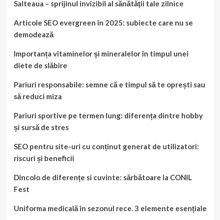
Salteaua – sprijinul invizibil al sănătății tale zilnice
Articole SEO evergreen în 2025: subiecte care nu se
demodează
Importanța vitaminelor și mineralelor în timpul unei
diete de slăbire
Pariuri responsabile: semne că e timpul să te oprești sau
să reduci miza
Pariuri sportive pe termen lung: diferența dintre hobby
și sursă de stres
SEO pentru site-uri cu conținut generat de utilizatori:
riscuri și beneficii
Dincolo de diferențe si cuvinte: sărbătoare la CONIL
Fest
Uniforma medicală în sezonul rece. 3 elemente esențiale