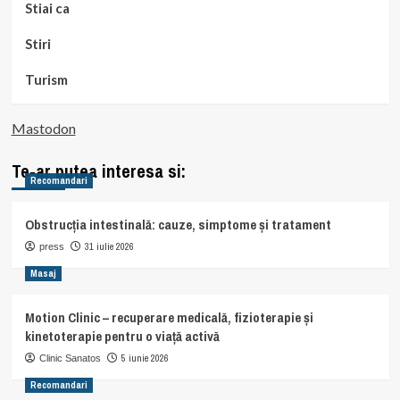
Stiai ca
Stiri
Turism
Mastodon
Te-ar putea interesa si:
Recomandari
Obstrucția intestinală: cauze, simptome și tratament
31 iulie 2026
press
Masaj
Motion Clinic – recuperare medicală, fizioterapie și
kinetoterapie pentru o viață activă
5 iunie 2026
Clinic Sanatos
Recomandari