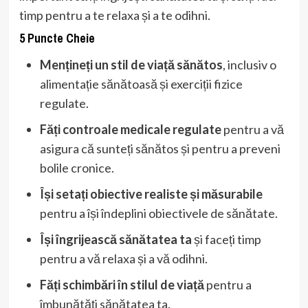
timp pentru a te relaxa și a te odihni.
5 Puncte Cheie
Mențineți un stil de viață sănătos
, inclusiv o
alimentație sănătoasă și exerciții fizice
regulate.
Făți controale medicale regulate
pentru a vă
asigura că sunteți sănătos și pentru a preveni
bolile cronice.
Își setați obiective realiste și măsurabile
pentru a își îndeplini obiectivele de sănătate.
Își îngrijească sănătatea ta
și faceți timp
pentru a vă relaxa și a vă odihni.
Făți schimbări în stilul de viață
pentru a
îmbunătăți sănătatea ta.