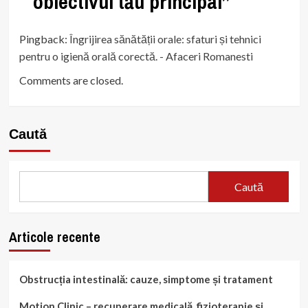
obiectivul tău principal
”
Pingback:
Îngrijirea sănătății orale: sfaturi și tehnici
pentru o igienă orală corectă. - Afaceri Romanesti
Comments are closed.
Caută
Caută
Articole recente
Obstrucția intestinală: cauze, simptome și tratament
Motion Clinic – recuperare medicală, fizioterapie și