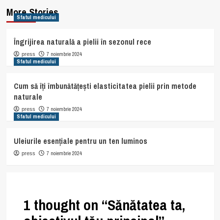
More Stories
Sfatul medicului
Îngrijirea naturală a pielii în sezonul rece
7 noiembrie 2024
press
Sfatul medicului
Cum să îți îmbunătățești elasticitatea pielii prin metode
naturale
7 noiembrie 2024
press
Sfatul medicului
Uleiurile esențiale pentru un ten luminos
7 noiembrie 2024
press
1 thought on “
Sănătatea ta,