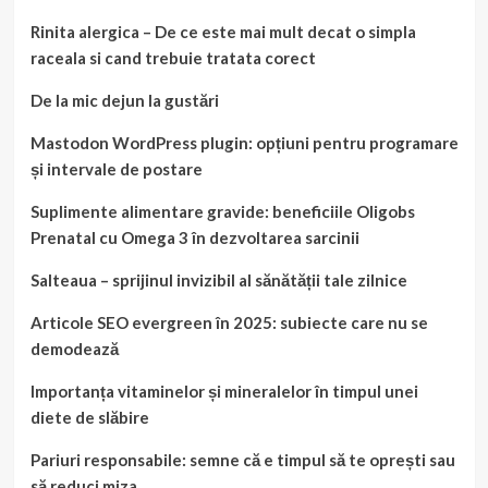
Rinita alergica – De ce este mai mult decat o simpla
raceala si cand trebuie tratata corect
De la mic dejun la gustări
Mastodon WordPress plugin: opțiuni pentru programare
și intervale de postare
Suplimente alimentare gravide: beneficiile Oligobs
Prenatal cu Omega 3 în dezvoltarea sarcinii
Salteaua – sprijinul invizibil al sănătății tale zilnice
Articole SEO evergreen în 2025: subiecte care nu se
demodează
Importanța vitaminelor și mineralelor în timpul unei
diete de slăbire
Pariuri responsabile: semne că e timpul să te oprești sau
să reduci miza