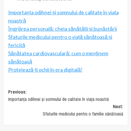
Importanța odihnei și somnului de calitate în viața
noastră
Îngrijirea personală: cheia sănătății și bunăstării
Sfaturile medicului pentru o viață sănătoasă și
fericită
Sănătatea cardiovasculară: cum o menținem
sănătoasă
Protejează-ți ochii în era digitală!
Post
Previous:
Importanța odihnei și somnului de calitate în viața noastră
navigation
Next:
Sfaturile medicului pentru o familie sănătoasă