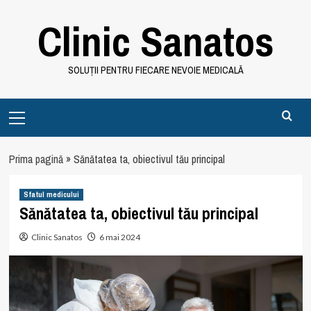
Skip
Clinic Sanatos
to
content
SOLUȚII PENTRU FIECARE NEVOIE MEDICALĂ
Primary
Menu
Prima pagină
»
Sănătatea ta, obiectivul tău principal
Sfatul medicului
Sănătatea ta, obiectivul tău principal
Clinic Sanatos
6 mai 2024