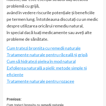
problemă cu grijă,
având în vedere riscurile potențiale și beneficiile
pe termen lung. Întotdeauna discutați cu un medic
despre utilizarea oricărui remediu natural,
în special dacă luați medicamente sau aveți alte
probleme de sănătate.
Cum tratezi bronșita cu remedii naturale
Tratamente naturale pentru răceală și gripă
Cum să hidratezi pielea în mod natural
Exfolierea naturală a pielii: metode simple și
eficiente
Tratamente naturale pentru rozacee
Post
Previous:
Cum tratezi bronșita cu remedii naturale