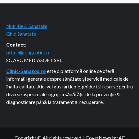
Nutritie & Sanatate
Ghid Sanatate
Contact
:
office@e-agentie.ro
SC ARC MEDIASOFT SRL
Clinic-Sanatos.ro
este o platformă online ce oferă
informații generale despre sănătate și servicii medicale de
înaltă calitate. Aici vei găsi articole, ghiduri și resurse pentru
diverse aspecte ale îngrijirii sănătății, de la prevenție și
diagnosticare până la tratament și recuperare.
Copyright © All rights reserved.
|
CoverNews
by AF