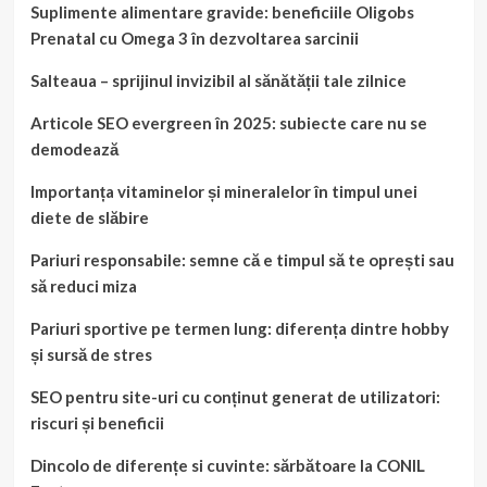
Suplimente alimentare gravide: beneficiile Oligobs
Prenatal cu Omega 3 în dezvoltarea sarcinii
Salteaua – sprijinul invizibil al sănătății tale zilnice
Articole SEO evergreen în 2025: subiecte care nu se
demodează
Importanța vitaminelor și mineralelor în timpul unei
diete de slăbire
Pariuri responsabile: semne că e timpul să te oprești sau
să reduci miza
Pariuri sportive pe termen lung: diferența dintre hobby
și sursă de stres
SEO pentru site-uri cu conținut generat de utilizatori:
riscuri și beneficii
Dincolo de diferențe si cuvinte: sărbătoare la CONIL