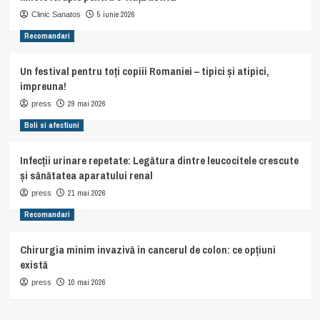
5 iunie 2026
Clinic Sanatos
Recomandari
Un festival pentru toți copiii Romaniei – tipici și atipici,
impreuna!
29 mai 2026
press
Boli si afectiuni
Infecții urinare repetate: Legătura dintre leucocitele crescute
și sănătatea aparatului renal
21 mai 2026
press
Recomandari
Chirurgia minim invazivă în cancerul de colon: ce opțiuni
există
10 mai 2026
press