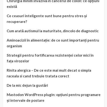
Chirurgia minim invazivă în cancerul de colon: ce opțiuni
există
Ce ceasuri inteligente sunt bune pentru stres și
recuperare?
Cum arată autismul la maturitate, dincolo de diagnostic
Aminoacizii în alimentație: de ce sunt importanți pentru
organism
Strategii pentru fortificarea rezistenței celor mici în
fața virozelor
Rinita alergica – De ce este mai mult decat o simpla
raceala si cand trebuie tratata corect
De la mic dejun la gustări
Mastodon WordPress plugin: opțiuni pentru programare
și intervale de postare