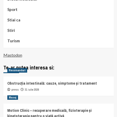
Sport
Stiai ca
Stiri
Turism
Mastodon
Te-ar putea interesa si:
Recomandari
Obstrucția intestinală: cauze, simptome și tratament
31 iulie 2026
press
Masaj
Motion Clinic – recuperare medicală, fizioterapie și
kinetoterapie pentru o viață activă