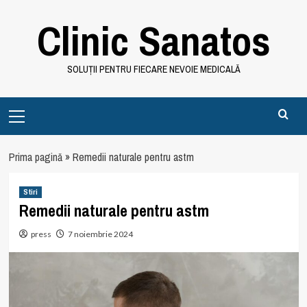
Skip
Clinic Sanatos
to
content
SOLUȚII PENTRU FIECARE NEVOIE MEDICALĂ
Primary
Menu
Prima pagină
»
Remedii naturale pentru astm
Stiri
Remedii naturale pentru astm
press
7 noiembrie 2024