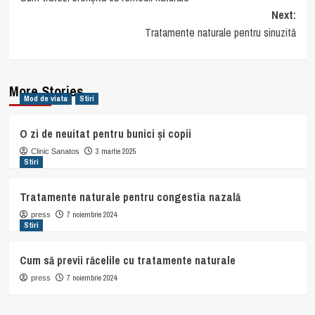
navigation
Next:
Tratamente naturale pentru sinuzită
More Stories
Mod de viata
Stiri
O zi de neuitat pentru bunici și copii
3 martie 2025
Clinic Sanatos
Stiri
Tratamente naturale pentru congestia nazală
7 noiembrie 2024
press
Stiri
Cum să previi răcelile cu tratamente naturale
7 noiembrie 2024
press