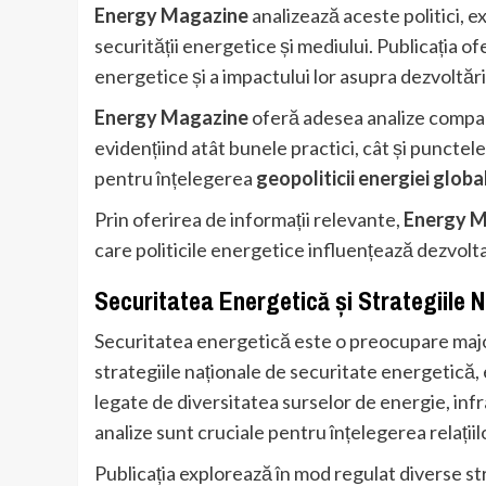
Energy Magazine
analizează aceste politici, 
securității energetice și mediului. Publicația of
energetice și a impactului lor asupra dezvoltăr
Energy Magazine
oferă adesea analize comparat
evidențiind atât bunele practici, cât și punctel
pentru înțelegerea
geopoliticii
energiei globa
Prin oferirea de informații relevante,
Energy M
care politicile energetice influențează dezvolt
Securitatea Energetică și Strategiile N
Securitatea energetică este o preocupare majo
strategiile naționale de securitate energetică
legate de diversitatea surselor de energie, inf
analize sunt cruciale pentru înțelegerea relați
Publicația explorează în mod regulat diverse str