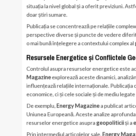
situația la nivel global și a oferit previziuni. 
doar știri sumare.
Publicația se concentrează pe relațiile complex
perspective diverse și puncte de vedere diferit
o mai bună înțelegere a contextului complex al
Resursele Energetice și Conflictele Ge
Controlul asupra resurselor energetice este ad
Magazine
explorează aceste dinamici, analizân
influențează relațiile internaționale. Publicaț
economice, ci și cele sociale și de mediu legat
De exemplu,
Energy Magazine
a publicat artic
Uniunea Europeană. Aceste analize aprofundate 
resurselor energetice asupra
geopoliticii
și a
e
Prin intermediul articolelor sale,
Energy Maga