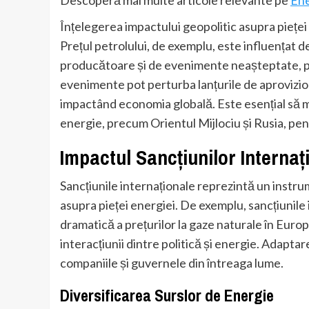
Descoperă mai multe articole relevante pe
En
Înțelegerea impactului geopolitic asupra pieței
Prețul petrolului, de exemplu, este influențat de r
producătoare și de evenimente neașteptate, p
evenimente pot perturba lanțurile de aprovizion
impactând economia globală. Este esențial să m
energie, precum Orientul Mijlociu și Rusia, pent
Impactul Sancțiunilor Internaț
Sancțiunile internaționale reprezintă un instru
asupra pieței energiei. De exemplu, sancțiunile
dramatică a prețurilor la gaze naturale în Eur
interacțiunii dintre politică și energie. Adapta
companiile și guvernele din întreaga lume.
Diversificarea Surslor de Energie