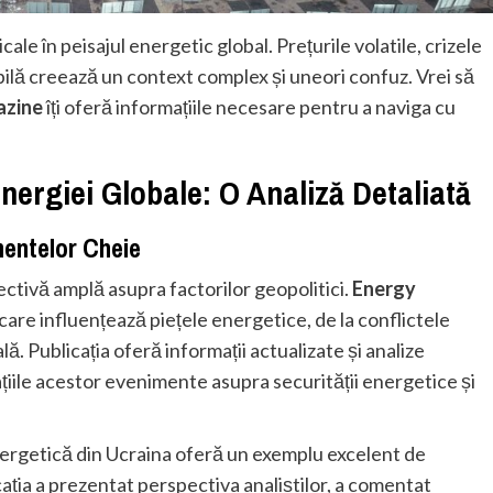
e în peisajul energetic global. Prețurile volatile, crizele
bilă creează un context complex și uneori confuz. Vrei să
azine
îți oferă informațiile necesare pentru a naviga cu
nergiei Globale: O Analiză Detaliată
entelor Cheie
ctivă amplă asupra factorilor geopolitici.
Energy
are influențează piețele energetice, de la conflictele
lă. Publicația oferă informații actualizate și analize
cațiile acestor evenimente asupra securității energetice și
ergetică din Ucraina oferă un exemplu excelent de
cația a prezentat perspectiva analiștilor, a comentat