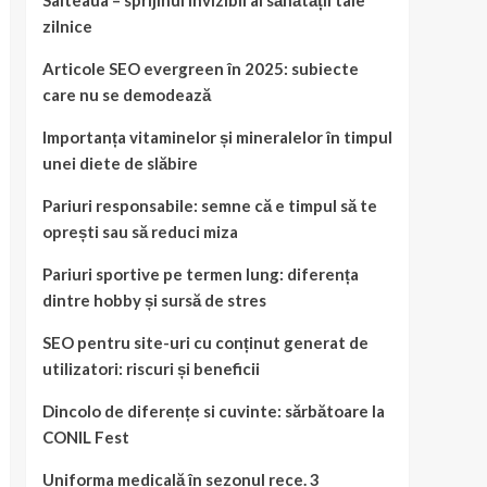
Salteaua – sprijinul invizibil al sănătății tale
zilnice
Articole SEO evergreen în 2025: subiecte
care nu se demodează
Importanța vitaminelor și mineralelor în timpul
unei diete de slăbire
Pariuri responsabile: semne că e timpul să te
oprești sau să reduci miza
Pariuri sportive pe termen lung: diferența
dintre hobby și sursă de stres
SEO pentru site-uri cu conținut generat de
utilizatori: riscuri și beneficii
Dincolo de diferențe si cuvinte: sărbătoare la
CONIL Fest
Uniforma medicală în sezonul rece. 3