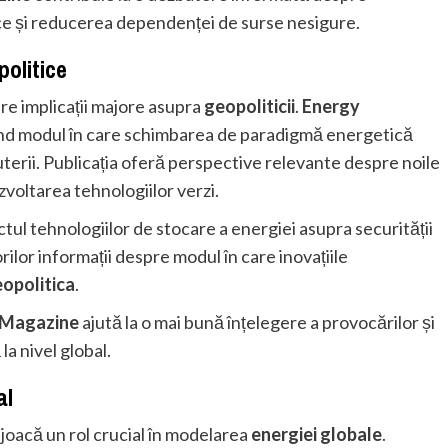
ce și reducerea dependenței de surse nesigure.
politice
re implicații majore asupra
geopoliticii
.
Energy
zând modul în care schimbarea de paradigmă energetică
puterii. Publicația oferă perspective relevante despre noile
zvoltarea tehnologiilor verzi.
tul tehnologiilor de stocare a energiei asupra securității
rilor informații despre modul în care inovațiile
opolitica
.
 Magazine
ajută la o mai bună înțelegere a provocărilor și
la nivel global.
al
e joacă un rol crucial în modelarea
energiei globale
.