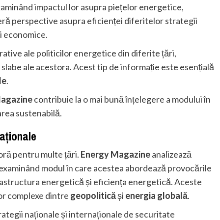
examinând impactul lor asupra piețelor energetice,
eră perspective asupra eficienței diferitelor strategii
ii economice.
ive ale politicilor energetice din diferite țări,
e slabe ale acestora. Acest tip de informație este esențială
le
.
agazine
contribuie la o mai bună înțelegere a modului în
area sustenabilă.
aționale
ră pentru multe țări.
Energy Magazine
analizează
, examinând modul în care acestea abordează provocările
rastructura energetică și eficiența energetică. Aceste
ilor complexe dintre
geopolitică
și
energia globală
.
ategii naționale și internaționale de securitate