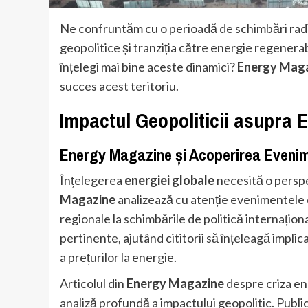
Ne confruntăm cu o perioadă de schimbări radical
geopolitice și tranziția către energie regenera
înțelegi mai bine aceste dinamici?
Energy Mag
succes acest teritoriu.
Impactul Geopoliticii asupra E
Energy Magazine
și Acoperirea Evenim
Înțelegerea
energiei globale
necesită o perspe
Magazine
analizează cu atenție evenimentele c
regionale la schimbările de politică internaționa
pertinente, ajutând cititorii să înțeleagă impli
a prețurilor la energie.
Articolul din
Energy Magazine
despre criza en
analiză profundă a impactului geopolitic. Publi