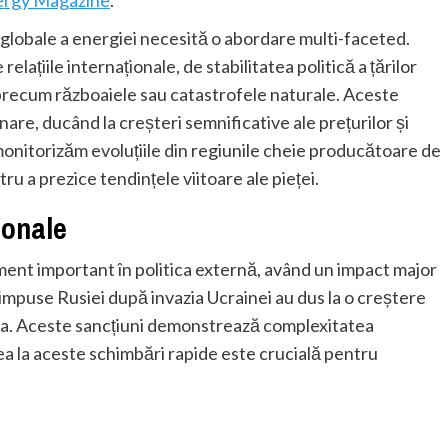
ergy Magazine
.
 globale a energiei necesită o abordare multi-faceted.
elațiile internaționale, de stabilitatea politică a țărilor
recum războaiele sau catastrofele naturale. Aceste
are, ducând la creșteri semnificative ale prețurilor și
onitorizăm evoluțiile din regiunile cheie producătoare de
ru a prezice tendințele viitoare ale pieței.
ionale
ment important în politica externă, având un impact major
 impuse Rusiei după invazia Ucrainei au dus la o creștere
opa. Aceste sancțiuni demonstrează complexitatea
rea la aceste schimbări rapide este crucială pentru