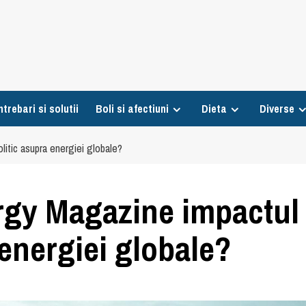
ntrebari si solutii
Boli si afectiuni
Dieta
Diverse
tic asupra energiei globale?
gy Magazine impactul
energiei globale?