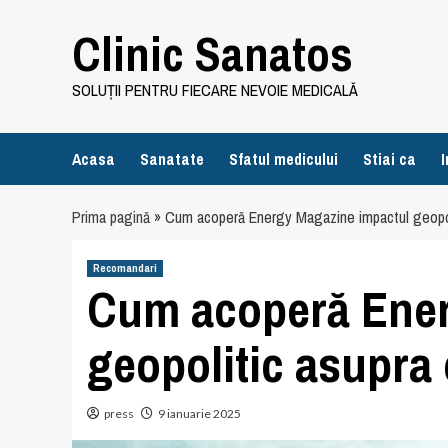
Skip
Clinic Sanatos
to
content
SOLUȚII PENTRU FIECARE NEVOIE MEDICALĂ
Acasa
Sanatate
Sfatul medicului
Stiai ca
I
Prima pagină
»
Cum acoperă Energy Magazine impactul geopoli
Recomandari
Cum acoperă Ener
geopolitic asupra 
press
9 ianuarie 2025