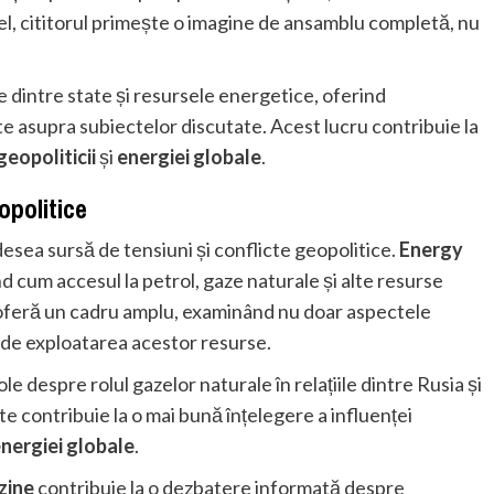
Astfel, cititorul primește o imagine de ansamblu completă, nu
e dintre state și resursele energetice, oferind
e asupra subiectelor discutate. Acest lucru contribuie la
geopoliticii
și
energiei globale
.
opolitice
esea sursă de tensiuni și conflicte geopolitice.
Energy
d cum accesul la petrol, gaze naturale și alte resurse
ia oferă un cadru amplu, examinând nu doar aspectele
e de exploatarea acestor resurse.
ole despre rolul gazelor naturale în relațiile dintre Rusia și
contribuie la o mai bună înțelegere a influenței
nergiei globale
.
zine
contribuie la o dezbatere informată despre