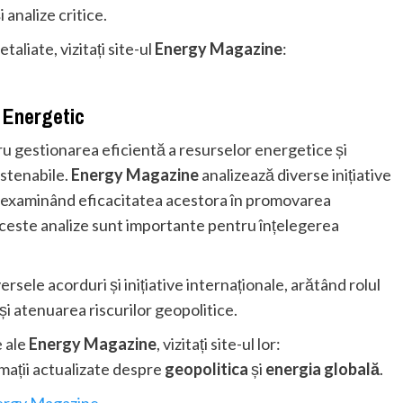
analize critice.
aliate, vizitați site-ul
Energy Magazine
:
 Energetic
u gestionarea eficientă a resurselor energetice și
ustenabile.
Energy Magazine
analizează diverse inițiative
i, examinând eficacitatea acestora în promovarea
 Aceste analize sunt importante pentru înțelegerea
rsele acorduri și inițiative internaționale, arătând rolul
i atenuarea riscurilor geopolitice.
e ale
Energy Magazine
, vizitați site-ul lor:
ormații actualizate despre
geopolitica
și
energia globală
.