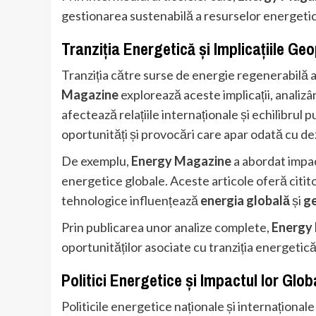
gestionarea sustenabilă a resurselor energeti
Tranziția Energetică și Implicațiile Geo
Tranziția către surse de energie regenerabilă a
Magazine
explorează aceste implicații, anali
afectează relațiile internaționale și echilibrul 
oportunități și provocări care apar odată cu de
De exemplu,
Energy Magazine
a abordat impac
energetice globale. Aceste articole oferă citito
tehnologice influențează
energia globală
și
ge
Prin publicarea unor analize complete,
Energy
oportunităților asociate cu tranziția energetică 
Politici Energetice și Impactul lor Glob
Politicile energetice naționale și internațional