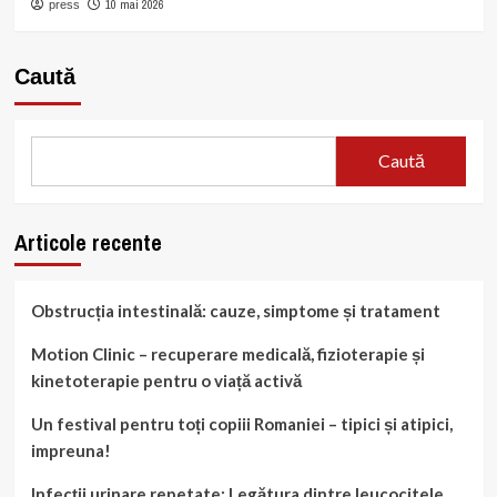
10 mai 2026
press
Caută
Caută
Articole recente
Obstrucția intestinală: cauze, simptome și tratament
Motion Clinic – recuperare medicală, fizioterapie și
kinetoterapie pentru o viață activă
Un festival pentru toți copiii Romaniei – tipici și atipici,
impreuna!
Infecții urinare repetate: Legătura dintre leucocitele