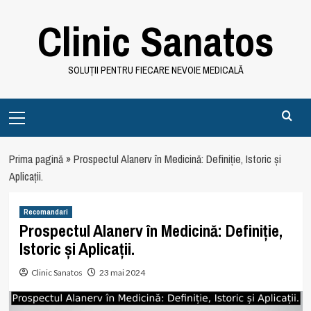
Skip
Clinic Sanatos
to
content
SOLUȚII PENTRU FIECARE NEVOIE MEDICALĂ
Primary
Menu
Prima pagină
»
Prospectul Alanerv în Medicină: Definiție, Istoric și
Aplicații.
Recomandari
Prospectul Alanerv în Medicină: Definiție,
Istoric și Aplicații.
Clinic Sanatos
23 mai 2024