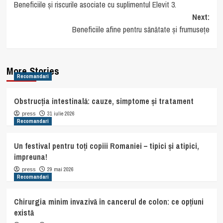
Beneficiile și riscurile asociate cu suplimentul Elevit 3.
navigation
Next:
Beneficiile afine pentru sănătate și frumusețe
More Stories
Recomandari
Obstrucția intestinală: cauze, simptome și tratament
31 iulie 2026
press
Recomandari
Un festival pentru toți copiii Romaniei – tipici și atipici,
impreuna!
29 mai 2026
press
Recomandari
Chirurgia minim invazivă în cancerul de colon: ce opțiuni
există