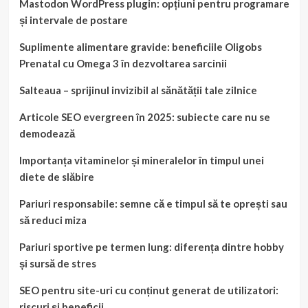
Mastodon WordPress plugin: opțiuni pentru programare
și intervale de postare
Suplimente alimentare gravide: beneficiile Oligobs
Prenatal cu Omega 3 în dezvoltarea sarcinii
Salteaua – sprijinul invizibil al sănătății tale zilnice
Articole SEO evergreen în 2025: subiecte care nu se
demodează
Importanța vitaminelor și mineralelor în timpul unei
diete de slăbire
Pariuri responsabile: semne că e timpul să te oprești sau
să reduci miza
Pariuri sportive pe termen lung: diferența dintre hobby
și sursă de stres
SEO pentru site-uri cu conținut generat de utilizatori:
riscuri și beneficii