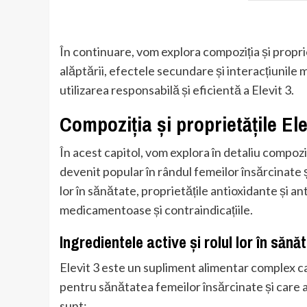
În continuare, vom explora compoziția și proprietăț
alăptării, efectele secundare și interacțiunile
utilizarea responsabilă și eficientă a Elevit 3.
Compoziția și proprietățile Ele
În acest capitol, vom explora în detaliu compoziț
devenit popular în rândul femeilor însărcinate ș
lor în sănătate, proprietățile antioxidante și an
medicamentoase și contraindicațiile.
Ingredientele active și rolul lor în sănă
Elevit 3 este un supliment alimentar complex ca
pentru sănătatea femeilor însărcinate și care a
sunt: