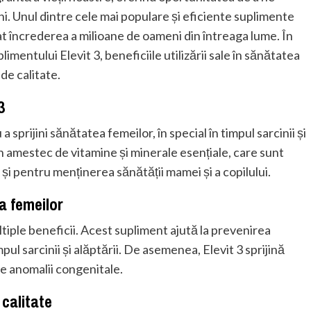
uni. Unul dintre cele mai populare și eficiente suplimente
at încrederea a milioane de oameni din întreaga lume. În
limentului Elevit 3, beneficiile utilizării sale în sănătatea
de calitate.
3
 sprijini sănătatea femeilor, în special în timpul sarcinii și
n amestec de vitamine și minerale esențiale, care sunt
i pentru menținerea sănătății mamei și a copilului.
ea femeilor
ltiple beneficii. Acest supliment ajută la prevenirea
pul sarcinii și alăptării. De asemenea, Elevit 3 sprijină
de anomalii congenitale.
calitate