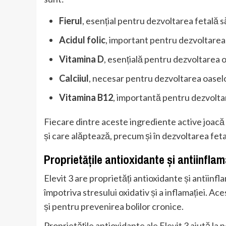
Fierul
, esențial pentru dezvoltarea fetală
Acidul folic
, important pentru dezvoltarea 
Vitamina D
, esențială pentru dezvoltarea o
Calciiul
, necesar pentru dezvoltarea oaselo
Vitamina B12
, importantă pentru dezvoltar
Fiecare dintre aceste ingrediente active joacă 
și care alăptează, precum și în dezvoltarea fet
Proprietățile antioxidante și antiinflam
Elevit 3 are proprietăți antioxidante și antiinf
împotriva stresului oxidativ și a inflamației. A
și pentru prevenirea bolilor cronice.
Proprietățile antioxidante ale Elevit 3 ajută la 