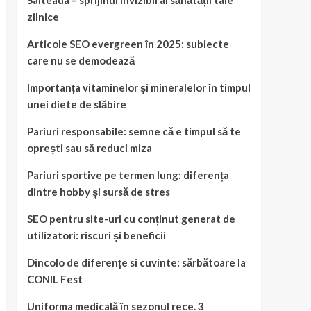
Salteaua – sprijinul invizibil al sănătății tale
zilnice
Articole SEO evergreen în 2025: subiecte
care nu se demodează
Importanța vitaminelor și mineralelor în timpul
unei diete de slăbire
Pariuri responsabile: semne că e timpul să te
oprești sau să reduci miza
Pariuri sportive pe termen lung: diferența
dintre hobby și sursă de stres
SEO pentru site-uri cu conținut generat de
utilizatori: riscuri și beneficii
Dincolo de diferențe si cuvinte: sărbătoare la
CONIL Fest
Uniforma medicală în sezonul rece. 3