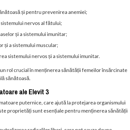
 sănătoasă și pentru prevenirea anemiei;
sistemului nervos al fătului;
aselor și a sistemului imunitar;
r și a sistemului muscular;
ea sistemului nervos și a sistemului imunitar.
un rol crucial în menținerea sănătății femeilor însărcinate
ală sănătoasă.
atoare ale Elevit 3
lamatoare puternice, care ajută la protejarea organismului
ceste proprietăți sunt esențiale pentru menținerea sănătății
neutralizarea radicalilor liberi, care pot cauza daune