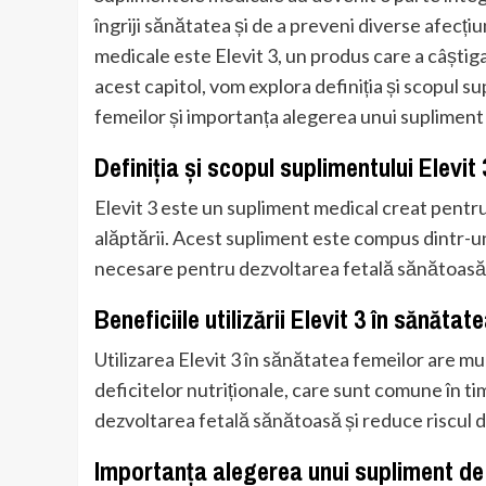
îngriji sănătatea și de a preveni diverse afecți
medicale este Elevit 3, un produs care a câștig
acest capitol, vom explora definiția și scopul sup
femeilor și importanța alegerea unui supliment 
Definiția și scopul suplimentului Elevit 
Elevit 3 este un supliment medical creat pentru a
alăptării. Acest supliment este compus dintr-u
necesare pentru dezvoltarea fetală sănătoasă ș
Beneficiile utilizării Elevit 3 în sănătat
Utilizarea Elevit 3 în sănătatea femeilor are mu
deficitelor nutriționale, care sunt comune în tim
dezvoltarea fetală sănătoasă și reduce riscul 
Importanța alegerea unui supliment de 