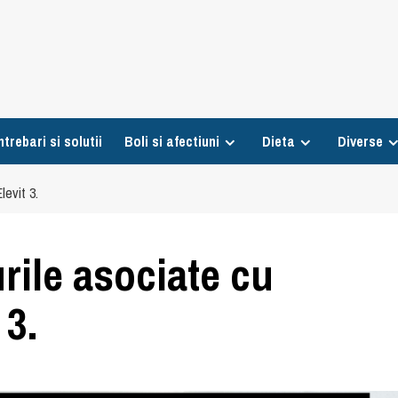
ntrebari si solutii
Boli si afectiuni
Dieta
Diverse
levit 3.
urile asociate cu
 3.