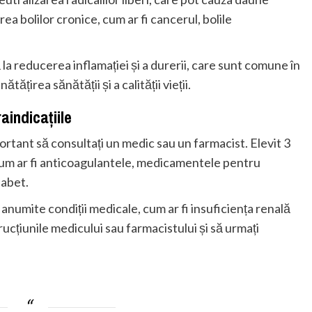
rea bolilor cronice, cum ar fi cancerul, bolile
 la reducerea inflamației și a durerii, care sunt comune în
ătățirea sănătății și a calității vieții.
aindicațiile
mportant să consultați un medic sau un farmacist. Elevit 3
um ar fi anticoagulantele, medicamentele pentru
iabet.
anumite condiții medicale, cum ar fi insuficiența renală
ucțiunile medicului sau farmacistului și să urmați