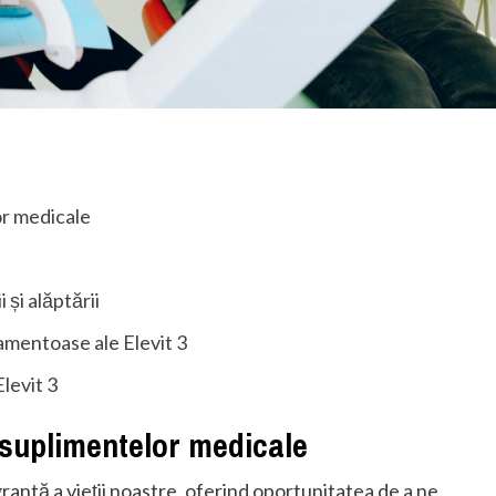
or medicale
i și alăptării
amentoase ale Elevit 3
levit 3
a suplimentelor medicale
antă a vieții noastre, oferind oportunitatea de a ne