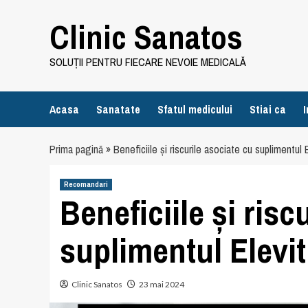
Skip
Clinic Sanatos
to
content
SOLUȚII PENTRU FIECARE NEVOIE MEDICALĂ
Acasa
Sanatate
Sfatul medicului
Stiai ca
I
Prima pagină
»
Beneficiile și riscurile asociate cu suplimentul E
Recomandari
Beneficiile și risc
suplimentul Elevit
Clinic Sanatos
23 mai 2024