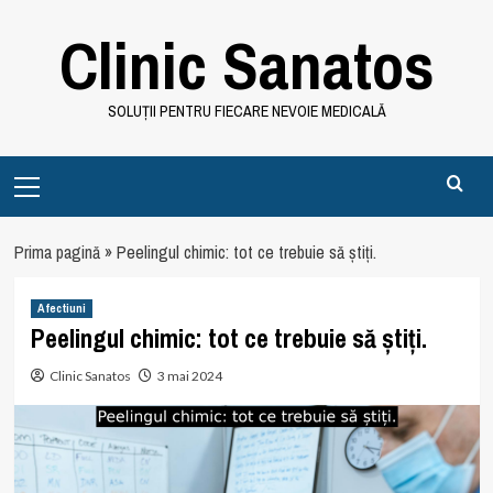
Skip
Clinic Sanatos
to
content
SOLUȚII PENTRU FIECARE NEVOIE MEDICALĂ
Primary
Menu
Prima pagină
»
Peelingul chimic: tot ce trebuie să știți.
Afectiuni
Peelingul chimic: tot ce trebuie să știți.
Clinic Sanatos
3 mai 2024