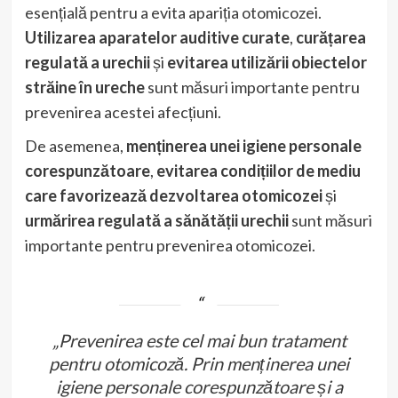
esențială pentru a evita apariția otomicozei.
Utilizarea aparatelor auditive curate
,
curățarea
regulată a urechii
și
evitarea utilizării obiectelor
străine în ureche
sunt măsuri importante pentru
prevenirea acestei afecțiuni.
De asemenea,
menținerea unei igiene personale
corespunzătoare
,
evitarea condițiilor de mediu
care favorizează dezvoltarea otomicozei
și
urmărirea regulată a sănătății urechii
sunt măsuri
importante pentru prevenirea otomicozei.
„Prevenirea este cel mai bun tratament
pentru otomicoză. Prin menținerea unei
igiene personale corespunzătoare și a