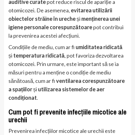
auditive curate
pot reduce riscul de apariție a
otomicozei. De asemenea,
evitarea utilizării
obiectelor străine în ureche
și
menținerea unei
igiene personale corespunzătoare
pot contribui
la prevenirea acestei afecțiuni.
Condițiile de mediu, cum ar fi
umiditatea ridicată
și
temperatura ridicată
, pot favoriza dezvoltarea
otomicozei. Prin urmare, este important să se ia
măsuri pentru a menține o condiție de mediu
sănătoasă, cum ar fi
ventilarea corespunzătoare
a spațiilor
și
utilizarea sistemelor de aer
condiționat
.
Cum pot fi prevenite infecțiile micotice ale
urechii
Prevenirea infecțiilor micotice ale urechii este