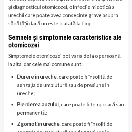
și diagnosticul otomicozei, o infecție micotică a
urechii care poate avea consecințe grave asupra
sănătății dacă nu este tratată la timp.
Semnele și simptomele caracteristice ale
otomicozei
Simptomele otomicozei pot varia de la o persoană
la alta, dar cele mai comune sunt:
Durere în ureche
, care poate fi însoțită de
senzația de umplutură sau de presiune în
ureche;
Pierderea auzului
, care poate fi temporară sau
permanentă;
Zgomot în ureche
, care poate fi însoțit de