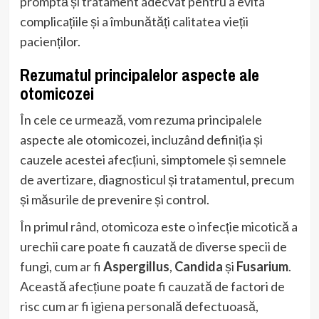
promptă și tratament adecvat pentru a evita
complicațiile și a îmbunătăți calitatea vieții
pacienților.
Rezumatul principalelor aspecte ale
otomicozei
În cele ce urmează, vom rezuma principalele
aspecte ale otomicozei, incluzând definiția și
cauzele acestei afecțiuni, simptomele și semnele
de avertizare, diagnosticul și tratamentul, precum
și măsurile de prevenire și control.
În primul rând, otomicoza este o infecție micotică a
urechii care poate fi cauzată de diverse specii de
fungi, cum ar fi
Aspergillus
,
Candida
și
Fusarium
.
Această afecțiune poate fi cauzată de factori de
risc cum ar fi igiena personală defectuoasă,