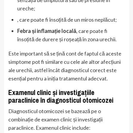
senzația de umplutură sau de presiune în
ureche;
, care poate fi însoțită de un miros neplăcut;
Febra și inflamație locală
, care poate fi
însoțită de durere și roșeață în zona urechii.
Este important să se țină cont de faptul că aceste
simptome pot fi similare cu cele ale altor afecțiuni
ale urechii, astfel încât diagnosticul corect este
esențial pentru a iniția tratamentul adecvat.
Examenul clinic și investigațiile
paraclinice în diagnosticul otomicozei
Diagnosticul otomicozei se bazează pe o
combinație de examen clinic și investigații
paraclinice. Examenul clinic include: