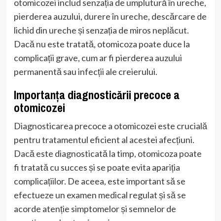
otomicozei includ senzația de umplutură în ureche,
pierderea auzului, durere în ureche, descărcare de
lichid din ureche și senzația de miros neplăcut.
Dacă nu este tratată, otomicoza poate duce la
complicații grave, cum ar fi pierderea auzului
permanentă sau infecții ale creierului.
Importanța diagnosticării precoce a
otomicozei
Diagnosticarea precoce a otomicozei este crucială
pentru tratamentul eficient al acestei afecțiuni.
Dacă este diagnosticată la timp, otomicoza poate
fi tratată cu succes și se poate evita apariția
complicațiilor. De aceea, este important să se
efectueze un examen medical regulat și să se
acorde atenție simptomelor și semnelor de