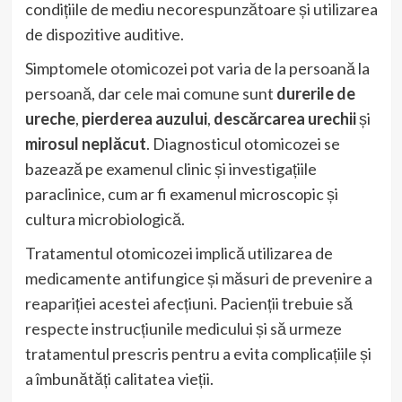
condițiile de mediu necorespunzătoare și utilizarea
de dispozitive auditive.
Simptomele otomicozei pot varia de la persoană la
persoană, dar cele mai comune sunt
durerile de
ureche
,
pierderea auzului
,
descărcarea urechii
și
mirosul neplăcut
. Diagnosticul otomicozei se
bazează pe examenul clinic și investigațiile
paraclinice, cum ar fi examenul microscopic și
cultura microbiologică.
Tratamentul otomicozei implică utilizarea de
medicamente antifungice și măsuri de prevenire a
reapariției acestei afecțiuni. Pacienții trebuie să
respecte instrucțiunile medicului și să urmeze
tratamentul prescris pentru a evita complicațiile și
a îmbunătăți calitatea vieții.