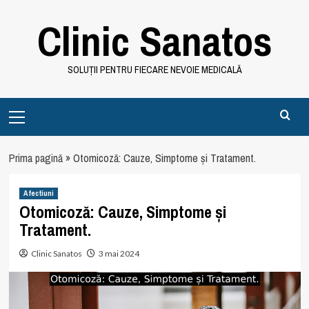
Skip
Clinic Sanatos
to
content
SOLUȚII PENTRU FIECARE NEVOIE MEDICALĂ
Primary
Menu
Prima pagină
»
Otomicoză: Cauze, Simptome și Tratament.
Afectiuni
Otomicoză: Cauze, Simptome și
Tratament.
Clinic Sanatos
3 mai 2024