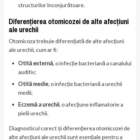
structurilor înconjurătoare.
Diferențierea otomicozei de alte afecțiuni
ale urechii
Otomicoza trebuie diferențiată de alte afecțiuni
ale urechii, cum ar fi:
Otită externă
, o infecție bacteriană a canalului
auditiv;
Otită medie
, o infecție bacteriană a urechii
medii;
Eczemă a urechii
, o afecțiune inflamatorie a
pielii urechii.
Diagnosticul corect și diferențierea otomicozei de
alte afecțiuni ale urechii sunt esențiale pentru a