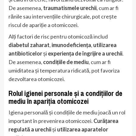
De asemenea,
traumatismele urechii
, cum ar fi
rănile sau intervențiile chirurgicale, pot crește
riscul de apariție a otomicozei.
Alți factori de risc pentru otomicoză includ
diabetul zaharat
,
imunodeficiența
,
utilizarea
antibioticelor
și
experiența de îngrijire a urechii
.
De asemenea,
condițiile de mediu
, cum ar fi
umiditatea și temperatura ridicată, pot favoriza
dezvoltarea otomicozei.
Rolul igienei personale și a condițiilor de
mediu în apariția otomicozei
Igiena personală și condițiile de mediu joacă un rol
important în prevenirea otomicozei.
Curățarea
regulată a urechii
și
utilizarea aparatelor