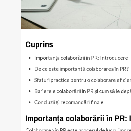
Cuprins
Importanța colaborării în PR: Introducere
De ce este importantă colaborarea în PR?
Sfaturi practice pentru o colaborare eficie
Barierele colaborării în PR și cum să le depă
Concluzii și recomandări finale
Importanța colaborării în PR:
Colaborarea în PR este procesul de lucru împr