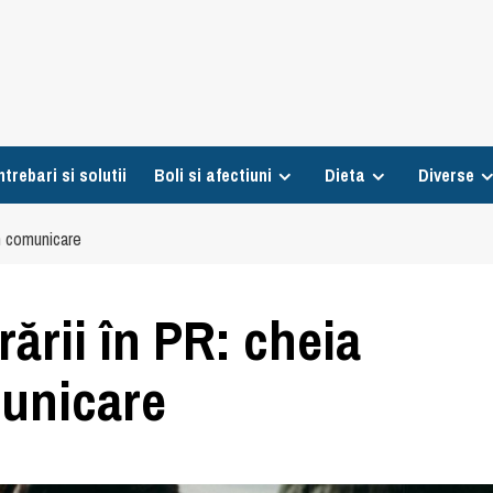
ntrebari si solutii
Boli si afectiuni
Dieta
Diverse
în comunicare
ării în PR: cheia
municare