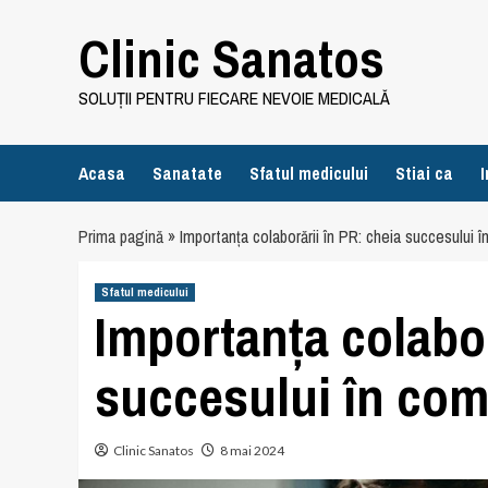
Skip
Clinic Sanatos
to
content
SOLUȚII PENTRU FIECARE NEVOIE MEDICALĂ
Acasa
Sanatate
Sfatul medicului
Stiai ca
I
Prima pagină
»
Importanța colaborării în PR: cheia succesului 
Sfatul medicului
Importanța colabor
succesului în co
Clinic Sanatos
8 mai 2024