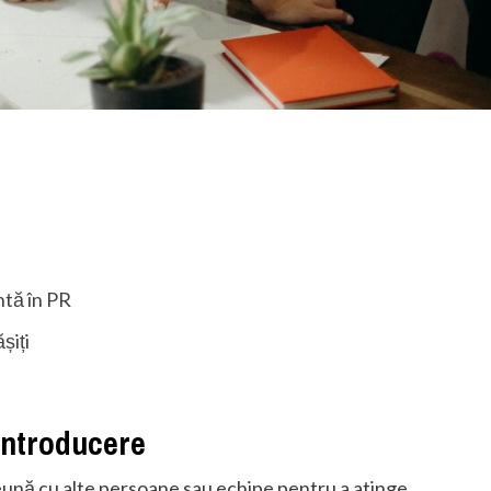
ntă în PR
șiți
 Introducere
eună cu alte persoane sau echipe pentru a atinge