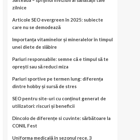
Salteaua – sprijinul invizibil al sănătății tale
zilnice
Articole SEO evergreen în 2025: subiecte
care nu se demodează
Importanța vitaminelor și mineralelor în timpul
unei diete de slăbire
Pariuri responsabile: semne că e timpul să te
oprești sau să reduci miza
Pariuri sportive pe termen lung: diferența
dintre hobby și sursă de stres
SEO pentru site-uri cu conținut generat de
utilizatori: riscuri și beneficii
Dincolo de diferențe si cuvinte: sărbătoare la
CONIL Fest
Uniforma medicală în sezonul rece. 3