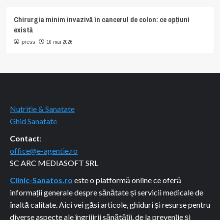
Chirurgia minim invazivă în cancerul de colon: ce opțiuni
există
10 mai 2026
press
Nutritie & Sanatate
Ghid Sanatate
Contact
:
office@e-agentie.ro
SC ARC MEDIASOFT SRL
Clinic-Sanatos.ro
este o platformă online ce oferă
informații generale despre sănătate și servicii medicale de
înaltă calitate. Aici vei găsi articole, ghiduri și resurse pentru
diverse aspecte ale îngrijirii sănătății, de la prevenție și