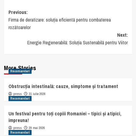
Post
Previous:
Firma de deratizare: soluția eficientă pentru combaterea
navigation
rozătoarelor
Next:
Energie Regenerabilă: Soluția Sustenabilă pentru Viitor
More Stories
Recomandari
Obstrucția intestinală: cauze, simptome și tratament
31 iulie 2026
press
Recomandari
Un festival pentru toți copiii Romaniei – tipici și atipici,
impreuna!
29 mai 2026
press
Recomandari