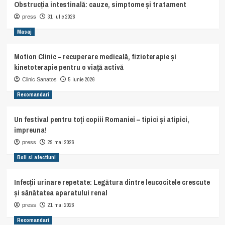
Obstrucția intestinală: cauze, simptome și tratament
31 iulie 2026
press
Masaj
Motion Clinic – recuperare medicală, fizioterapie și
kinetoterapie pentru o viață activă
5 iunie 2026
Clinic Sanatos
Recomandari
Un festival pentru toți copiii Romaniei – tipici și atipici,
impreuna!
29 mai 2026
press
Boli si afectiuni
Infecții urinare repetate: Legătura dintre leucocitele crescute
și sănătatea aparatului renal
21 mai 2026
press
Recomandari