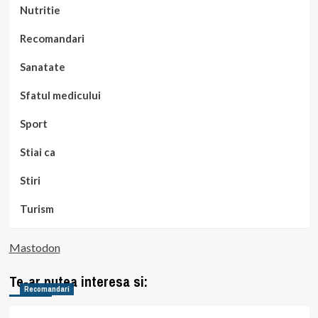
Nutritie
Recomandari
Sanatate
Sfatul medicului
Sport
Stiai ca
Stiri
Turism
Mastodon
Te-ar putea interesa si:
Recomandari