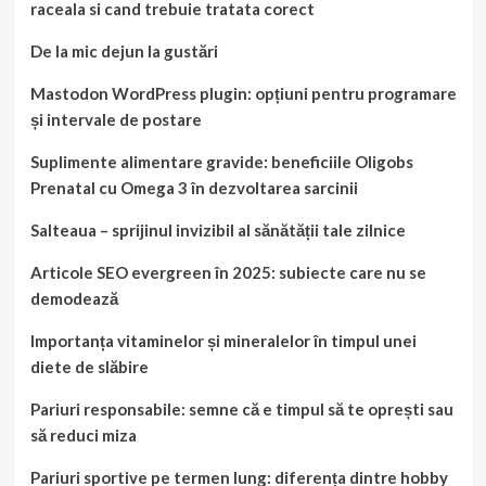
raceala si cand trebuie tratata corect
De la mic dejun la gustări
Mastodon WordPress plugin: opțiuni pentru programare
și intervale de postare
Suplimente alimentare gravide: beneficiile Oligobs
Prenatal cu Omega 3 în dezvoltarea sarcinii
Salteaua – sprijinul invizibil al sănătății tale zilnice
Articole SEO evergreen în 2025: subiecte care nu se
demodează
Importanța vitaminelor și mineralelor în timpul unei
diete de slăbire
Pariuri responsabile: semne că e timpul să te oprești sau
să reduci miza
Pariuri sportive pe termen lung: diferența dintre hobby