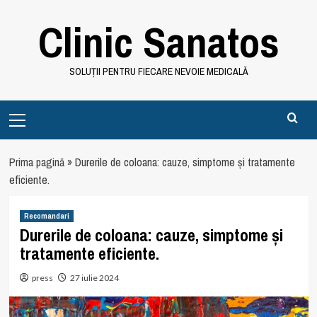
Skip
Clinic Sanatos
to
content
SOLUȚII PENTRU FIECARE NEVOIE MEDICALĂ
Primary
Menu
Prima pagină
»
Durerile de coloana: cauze, simptome și tratamente
eficiente.
Recomandari
Durerile de coloana: cauze, simptome și
tratamente eficiente.
press
27 iulie 2024