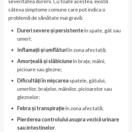
severitatea durerii. Cu toate acestea, există
câteva simptome comune care pot indica o
problemă de sănătate mai gravă:
Dureri severe și persistente
în spate, gât sau
umeri;
Inflamații și umflături
în zona afectată;
Amorțeală și slăbiciune
în brațe, mâini,
picioare sau glezne;
Dificultăți în mișcarea
spatele, gâtului,
umerilor, brațelor, mâinilor, picioarelor sau
gleznelor;
Febra și transpirație
în zona afectată;
Pierderea controlului asupra vezicii urinare
sau intestinelor
.