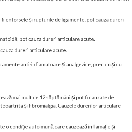
r fi entorsele și rupturile de ligamente, pot cauza dureri
eumatoidă, pot cauza dureri articulare acute.
t cauza dureri articulare acute.
icamente anti-inflamatoare și analgezice, precum și cu
rează mai mult de 12 săptămâni și pot fi cauzate de
steoartrita și fibromialgia. Cauzele durerilor articulare
ste o condiție autoimună care cauzează inflamație și