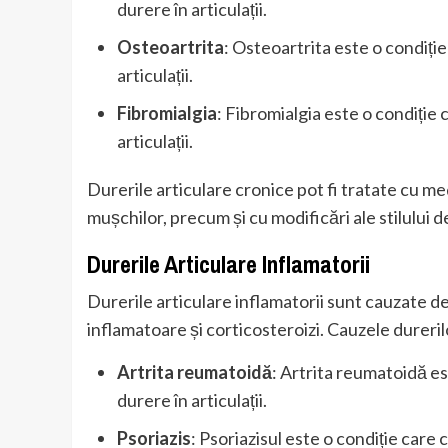
durere în articulații.
Osteoartrita
: Osteoartrita este o condiție
articulații.
Fibromialgia
: Fibromialgia este o condiție 
articulații.
Durerile articulare cronice pot fi tratate cu med
mușchilor, precum și cu modificări ale stilului de
Durerile Articulare Inflamatorii
Durerile articulare inflamatorii sunt cauzate de
inflamatoare și corticosteroizi. Cauzele durerilo
Artrita reumatoidă
: Artrita reumatoidă e
durere în articulații.
Psoriazis
: Psoriazisul este o condiție care c