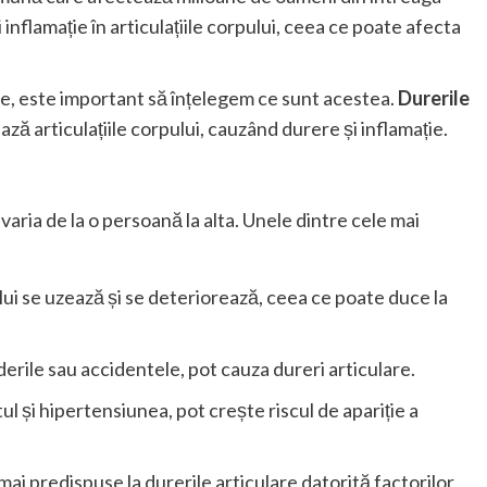
inflamație în articulațiile corpului, ceea ce poate afecta
are, este important să înțelegem ce sunt acestea.
Durerile
ză articulațiile corpului, cauzând durere și inflamație.
varia de la o persoană la alta. Unele dintre cele mai
pului se uzează și se deteriorează, ceea ce poate duce la
derile sau accidentele, pot cauza dureri articulare.
tul și hipertensiunea, pot crește riscul de apariție a
mai predispuse la durerile articulare datorită factorilor