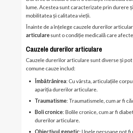
lume. Acestea sunt caracterizate prin durere și 
mobilitatea și calitatea vieții.
Înainte de a înțelege cauzele durerilor articul
articulare
sunt o condiție medicală care afectea
Cauzele durerilor articulare
Cauzele durerilor articulare sunt diverse și pot 
comune cauze includ:
Îmbătrânirea
: Cu vârsta, articulațiile cor
apariția durerilor articulare.
Traumatisme
: Traumatismele, cum ar fi că
Boli cronice
: Bolile cronice, cum ar fi diabe
durerilor articulare.
Obiectivul genetic
: Unele persoane pot fi 