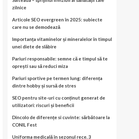
Salteaua – sprijinul invizibil al sănătății tale
zilnice
Articole SEO evergreen în 2025: subiecte
care nu se demodează
Importanța vitaminelor și mineralelor în timpul
unei diete de slăbire
Pariuri responsabile: semne că e timpul să te
oprești sau să reduci miza
Pariuri sportive pe termen lung: diferența
dintre hobby și sursă de stres
SEO pentru site-uri cu conținut generat de
utilizatori: riscuri și beneficii
Dincolo de diferențe si cuvinte: sărbătoare la
CONIL Fest
Uniforma medicală în sezonul rece. 3