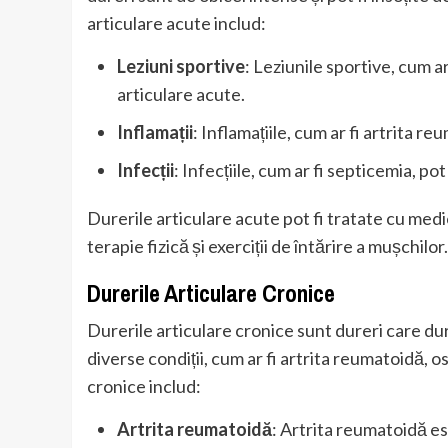
articulare acute includ:
Leziuni sportive
: Leziunile sportive, cum a
articulare acute.
Inflamații
: Inflamațiile, cum ar fi artrita r
Infecții
: Infecțiile, cum ar fi septicemia, po
Durerile articulare acute pot fi tratate cu med
terapie fizică și exerciții de întărire a mușchilor.
Durerile Articulare Cronice
Durerile articulare cronice sunt dureri care du
diverse condiții, cum ar fi artrita reumatoidă, o
cronice includ:
Artrita reumatoidă
: Artrita reumatoidă e