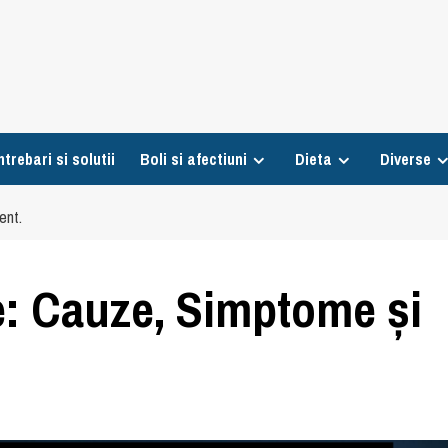
ntrebari si solutii
Boli si afectiuni
Dieta
Diverse
ent.
re: Cauze, Simptome și