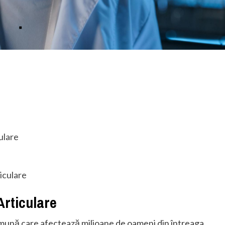
ulare
iculare
Articulare
omună care afectează milioane de oameni din întreaga