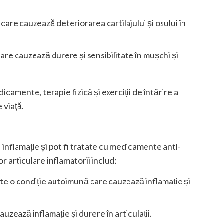
 care cauzează deteriorarea cartilajului și osului în
care cauzează durere și sensibilitate în mușchi și
icamente, terapie fizică și exerciții de întărire a
 viață.
 inflamație și pot fi tratate cu medicamente anti-
r articulare inflamatorii includ:
ste o condiție autoimună care cauzează inflamație și
auzează inflamație și durere în articulații.