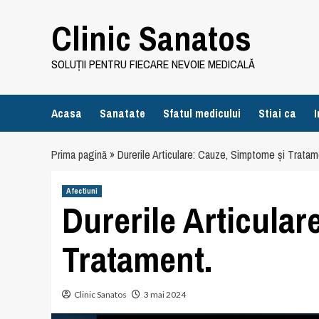
Skip
Clinic Sanatos
to
content
SOLUȚII PENTRU FIECARE NEVOIE MEDICALĂ
Acasa
Sanatate
Sfatul medicului
Stiai ca
I
Prima pagină
»
Durerile Articulare: Cauze, Simptome și Tratam
Afectiuni
Durerile Articula
Tratament.
Clinic Sanatos
3 mai 2024