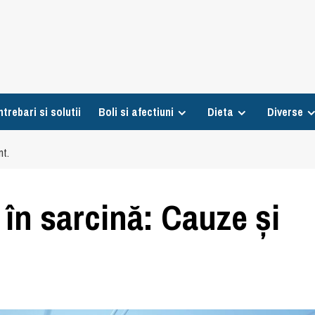
ntrebari si solutii
Boli si afectiuni
Dieta
Diverse
nt.
în sarcină: Cauze și