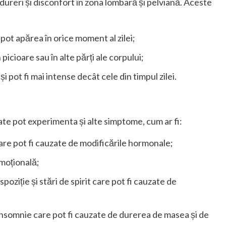
ureri și disconfort în zona lombară și pelviană. Aceste
 pot apărea în orice moment al zilei;
n picioare sau în alte părți ale corpului;
i pot fi mai intense decât cele din timpul zilei.
te pot experimenta și alte simptome, cum ar fi:
care pot fi cauzate de modificările hormonale;
emoțională;
spoziție și stări de spirit care pot fi cauzate de
 insomnie care pot fi cauzate de durerea de masea și de