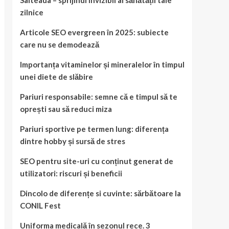
Salteaua – sprijinul invizibil al sănătății tale
zilnice
Articole SEO evergreen în 2025: subiecte
care nu se demodează
Importanța vitaminelor și mineralelor în timpul
unei diete de slăbire
Pariuri responsabile: semne că e timpul să te
oprești sau să reduci miza
Pariuri sportive pe termen lung: diferența
dintre hobby și sursă de stres
SEO pentru site-uri cu conținut generat de
utilizatori: riscuri și beneficii
Dincolo de diferențe si cuvinte: sărbătoare la
CONIL Fest
Uniforma medicală în sezonul rece. 3