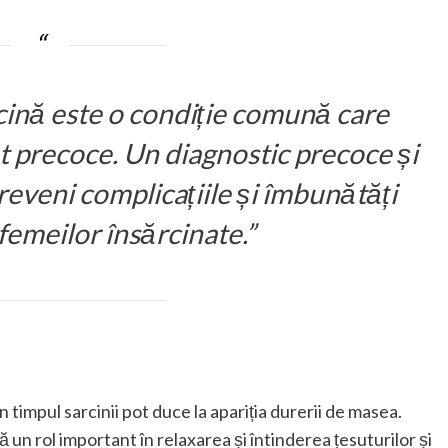
cină este o condiție comună care
t precoce. Un diagnostic precoce și
eveni complicațiile și îmbunătăți
i femeilor însărcinate.”
timpul sarcinii pot duce la apariția durerii de masea.
ă un rol important în relaxarea și întinderea țesuturilor și