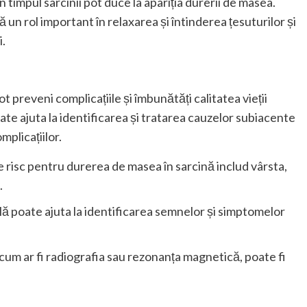
timpul sarcinii pot duce la apariția durerii de masea.
ă un rol important în relaxarea și întinderea țesuturilor și
i.
preveni complicațiile și îmbunătăți calitatea vieții
te ajuta la identificarea și tratarea cauzelor subiacente
mplicațiilor.
de risc pentru durerea de masea în sarcină includ vârsta,
.
ă poate ajuta la identificarea semnelor și simptomelor
 cum ar fi radiografia sau rezonanța magnetică, poate fi