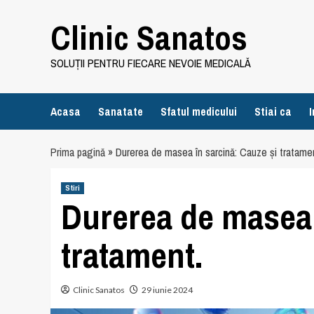
Skip
Clinic Sanatos
to
content
SOLUȚII PENTRU FIECARE NEVOIE MEDICALĂ
Acasa
Sanatate
Sfatul medicului
Stiai ca
I
Prima pagină
»
Durerea de masea în sarcină: Cauze și tratame
Stiri
Durerea de masea 
tratament.
Clinic Sanatos
29 iunie 2024