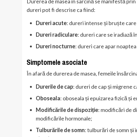
Durerea de masea în sarcină se manifestă prin d
dureri pot fi descrise ca fiind:
Dureri acute
: dureri intense și bruște care
Dureri radiculare
: dureri care se iradiază î
Dureri nocturne
: dureri care apar noaptea ș
Simptomele asociate
În afară de durerea de masea, femeile însărcina
Durerile de cap
: dureri de cap și migrene 
Oboseala
: oboseala și epuizarea fizică și 
Modificările de dispoziție
: modificări de di
modificările hormonale;
Tulburările de somn
: tulburări de somn și