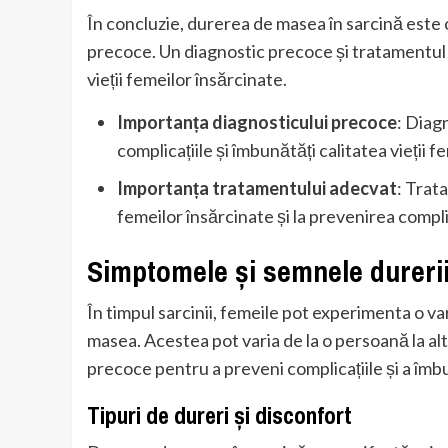
În concluzie, durerea de masea în sarcină este
precoce. Un diagnostic precoce și tratamentul a
vieții femeilor însărcinate.
Importanța diagnosticului precoce
: Diag
complicațiile și îmbunătăți calitatea vieții f
Importanța tratamentului adecvat
: Trat
femeilor însărcinate și la prevenirea complic
Simptomele și semnele dureri
În timpul sarcinii, femeile pot experimenta o 
masea. Acestea pot varia de la o persoană la al
precoce pentru a preveni complicațiile și a îmbun
Tipuri de dureri și disconfort