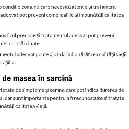
 o condiție comună care necesită atenție și tratament
decvat pot preveni complicațiile și îmbunătăți calitatea
nosticul precoce și tratamentul adecvat pot preveni
emeilor însărcinate.
amentul adecvat poate ajuta la îmbunătățirea calității vieții
ațiilor.
i de masea în sarcină
varietate de simptome și semne care pot indica durerea de
ta, dar sunt importante pentru a fi recunoscute și tratate
ătăți calitatea vieții.