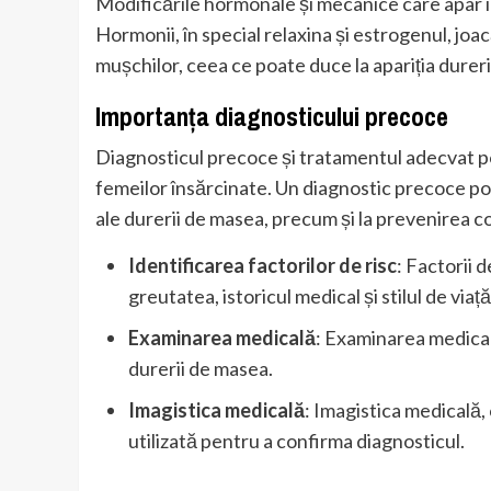
Modificările hormonale și mecanice care apar în 
Hormonii, în special relaxina și estrogenul, joac
mușchilor, ceea ce poate duce la apariția dureri
Importanța diagnosticului precoce
Diagnosticul precoce și tratamentul adecvat pot 
femeilor însărcinate. Un diagnostic precoce poa
ale durerii de masea, precum și la prevenirea co
Identificarea factorilor de risc
: Factorii 
greutatea, istoricul medical și stilul de viață
Examinarea medicală
: Examinarea medical
durerii de masea.
Imagistica medicală
: Imagistica medicală,
utilizată pentru a confirma diagnosticul.