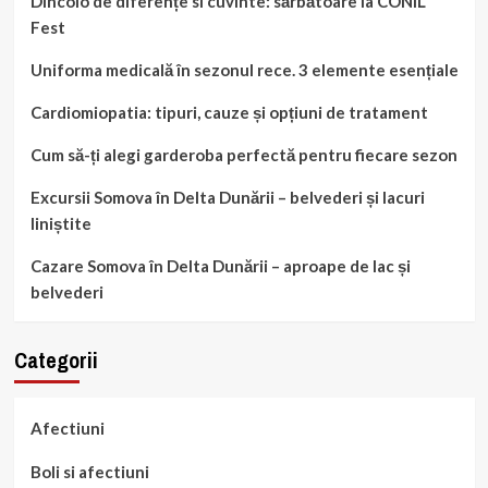
Dincolo de diferențe si cuvinte: sărbătoare la CONIL
Fest
Uniforma medicală în sezonul rece. 3 elemente esențiale
Cardiomiopatia: tipuri, cauze și opțiuni de tratament
Cum să-ți alegi garderoba perfectă pentru fiecare sezon
Excursii Somova în Delta Dunării – belvederi și lacuri
liniștite
Cazare Somova în Delta Dunării – aproape de lac și
belvederi
Categorii
Afectiuni
Boli si afectiuni