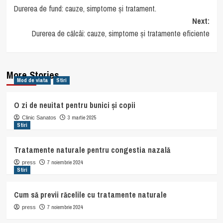
Durerea de fund: cauze, simptome și tratament.
navigation
Next:
Durerea de călcâi: cauze, simptome și tratamente eficiente
More Stories
Mod de viata
Stiri
O zi de neuitat pentru bunici și copii
3 martie 2025
Clinic Sanatos
Stiri
Tratamente naturale pentru congestia nazală
7 noiembrie 2024
press
Stiri
Cum să previi răcelile cu tratamente naturale
7 noiembrie 2024
press