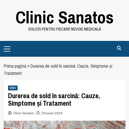
Skip
Clinic Sanatos
to
content
SOLUȚII PENTRU FIECARE NEVOIE MEDICALĂ
Primary
Menu
Prima pagină
»
Durerea de sold în sarcină: Cauze, Simptome și
Tratament
Stiri
Durerea de sold în sarcină: Cauze,
Simptome și Tratament
Clinic Sanatos
29 iunie 2024