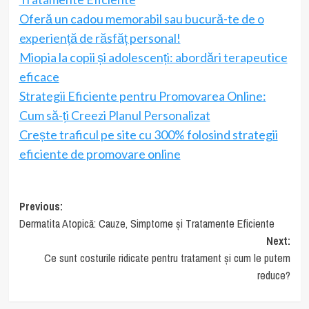
Oferă un cadou memorabil sau bucură-te de o
experiență de răsfăț personal!
Miopia la copii și adolescenți: abordări terapeutice
eficace
Strategii Eficiente pentru Promovarea Online:
Cum să-ți Creezi Planul Personalizat
Crește traficul pe site cu 300% folosind strategii
eficiente de promovare online
Post
Previous:
Dermatita Atopică: Cauze, Simptome și Tratamente Eficiente
navigation
Next:
Ce sunt costurile ridicate pentru tratament și cum le putem
reduce?