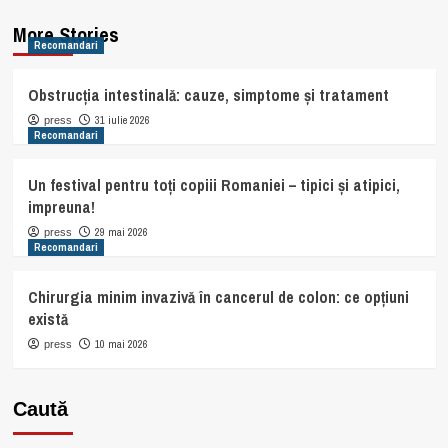
More Stories
Recomandari
Obstrucția intestinală: cauze, simptome și tratament
31 iulie 2026
press
Recomandari
Un festival pentru toți copiii Romaniei – tipici și atipici,
impreuna!
29 mai 2026
press
Recomandari
Chirurgia minim invazivă în cancerul de colon: ce opțiuni
există
10 mai 2026
press
Caută