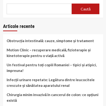
Caută
Articole recente
Obstrucția intestinală: cauze, simptome și tratament
Motion Clinic – recuperare medicală, fizioterapie și
kinetoterapie pentru o viață activă
Un festival pentru toți copiii Romaniei – tipici și atipici,
impreuna!
Infecții urinare repetate: Legătura dintre leucocitele
crescute și sănătatea aparatului renal
Chirurgia minim invazivă în cancerul de colon: ce opțiuni
există