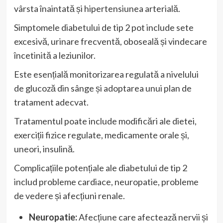
vârsta înaintată și hipertensiunea arterială.
Simptomele diabetului de tip 2 pot include sete
excesivă, urinare frecventă, oboseală și vindecare
încetinită a leziunilor.
Este esențială monitorizarea regulată a nivelului
de glucoză din sânge și adoptarea unui plan de
tratament adecvat.
Tratamentul poate include modificări ale dietei,
exerciții fizice regulate, medicamente orale și,
uneori, insulină.
Complicațiile potențiale ale diabetului de tip 2
includ probleme cardiace, neuropatie, probleme
de vedere și afecțiuni renale.
Neuropatie:
Afecțiune care afectează nervii și