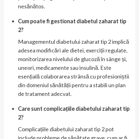
nesănătos.
Cum poate fi gestionat diabetul zaharat tip
2?
Managementul diabetului zaharat tip 2 implică
adesea modificări ale dietei, exerciții regulate,
monitorizarea nivelului de glucoză în sânge și,
uneori, medicamente sau insulină. Este
esențială colaborarea strânsă cu profesioniștii
din domeniul sănătății pentru a stabili un plan
de tratament adecvat.
Care sunt complicațiile diabetului zaharat tip
2?
Complicațiile diabetului zaharat tip 2 pot
include probleme de sănătate grave, cum ar fi