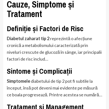
Cauze, Simptome și
Tratament
Definiție și Factori de Risc
Diabetul zaharat tip 2
reprezintă o afecțiune
cronică a metabolismului caracterizată prin
niveluri crescute de glucoză în sânge, iar principalii
factori de risc includ…
Sintome și Complicații
Simptomele
diabetului de tip 2 pot fi subtile la
început, însă pot deveni mai evidente pe măsură
ce boala progresează. Printre acestea se numără…
Tratament și Management