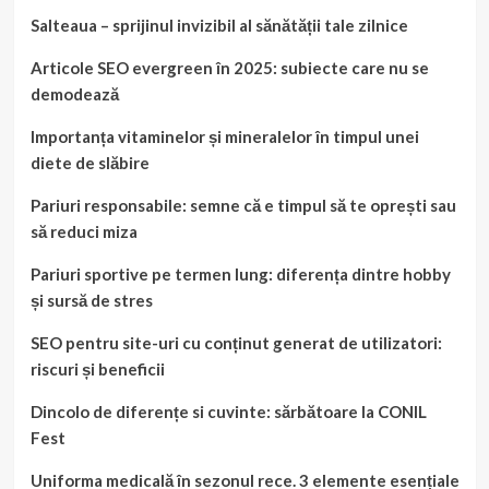
Salteaua – sprijinul invizibil al sănătății tale zilnice
Articole SEO evergreen în 2025: subiecte care nu se
demodează
Importanța vitaminelor și mineralelor în timpul unei
diete de slăbire
Pariuri responsabile: semne că e timpul să te oprești sau
să reduci miza
Pariuri sportive pe termen lung: diferența dintre hobby
și sursă de stres
SEO pentru site-uri cu conținut generat de utilizatori:
riscuri și beneficii
Dincolo de diferențe si cuvinte: sărbătoare la CONIL
Fest
Uniforma medicală în sezonul rece. 3 elemente esențiale