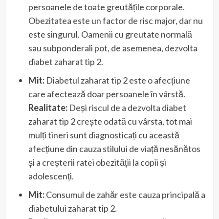
persoanele de toate greutățile corporale.
Obezitatea este un factor de risc major, dar nu
este singurul. Oamenii cu greutate normală
sau subponderali pot, de asemenea, dezvolta
diabet zaharat tip 2.
Mit:
Diabetul zaharat tip 2 este o afecțiune
care afectează doar persoanele în vârstă.
Realitate:
Deși riscul de a dezvolta diabet
zaharat tip 2 crește odată cu vârsta, tot mai
mulți tineri sunt diagnosticați cu această
afecțiune din cauza stilului de viață nesănătos
și a creșterii ratei obezității la copii și
adolescenți.
Mit:
Consumul de zahăr este cauza principală a
diabetului zaharat tip 2.