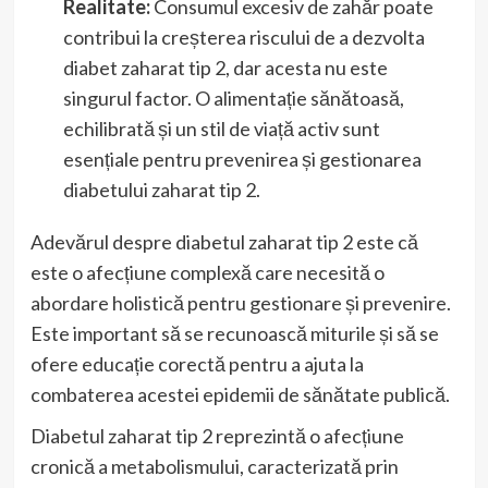
Realitate:
Consumul excesiv de zahăr poate
contribui la creșterea riscului de a dezvolta
diabet zaharat tip 2, dar acesta nu este
singurul factor. O alimentație sănătoasă,
echilibrată și un stil de viață activ sunt
esențiale pentru prevenirea și gestionarea
diabetului zaharat tip 2.
Adevărul despre diabetul zaharat tip 2 este că
este o afecțiune complexă care necesită o
abordare holistică pentru gestionare și prevenire.
Este important să se recunoască miturile și să se
ofere educație corectă pentru a ajuta la
combaterea acestei epidemii de sănătate publică.
Diabetul zaharat tip 2 reprezintă o afecțiune
cronică a metabolismului, caracterizată prin