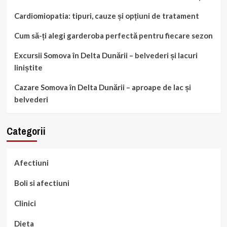
Cardiomiopatia: tipuri, cauze și opțiuni de tratament
Cum să-ți alegi garderoba perfectă pentru fiecare sezon
Excursii Somova în Delta Dunării – belvederi și lacuri
liniștite
Cazare Somova în Delta Dunării – aproape de lac și
belvederi
Categorii
Afectiuni
Boli si afectiuni
Clinici
Dieta