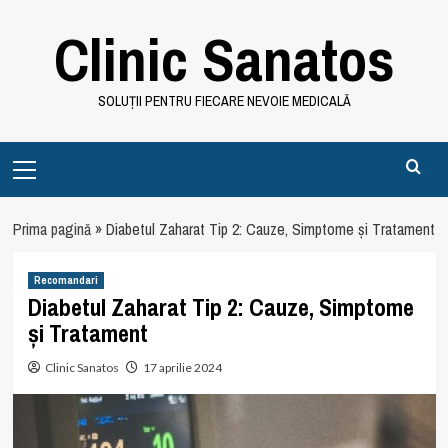
Skip
Clinic Sanatos
to
content
SOLUȚII PENTRU FIECARE NEVOIE MEDICALĂ
Primary
Menu
Prima pagină
»
Diabetul Zaharat Tip 2: Cauze, Simptome și Tratament
Recomandari
Diabetul Zaharat Tip 2: Cauze, Simptome
și Tratament
Clinic Sanatos
17 aprilie 2024