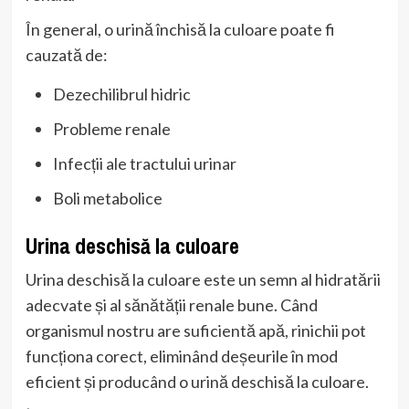
În general, o urină închisă la culoare poate fi
cauzată de:
Dezechilibrul hidric
Probleme renale
Infecții ale tractului urinar
Boli metabolice
Urina deschisă la culoare
Urina deschisă la culoare este un semn al hidratării
adecvate și al sănătății renale bune. Când
organismul nostru are suficientă apă, rinichii pot
funcționa corect, eliminând deșeurile în mod
eficient și producând o urină deschisă la culoare.