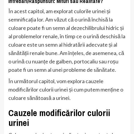
Intrebari/Raspunsuri: Mituri sau Realitate?
În acest capitol, am explorat culorile urinei și
semnificația lor. Am văzut că o urină închisă la
culoare poate fi un semn al dezechilibrului hidric și
al problemelor renale, în timp ce o urină deschisă la
culoare este un semn al hidratării adecvate și al
sănătății renale bune. Am înțeles, de asemenea, că
o urină cu nuanțe de galben, portocaliu sau roșu
poate fi un semn al unei probleme de sănătate.
În următorul capitol, vom explora cauzele
modificărilor culorii urinei și cum putem menține o
culoare sănătoasă a urinei.
Cauzele modificărilor culorii
urinei