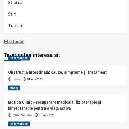
Stiai ca
Stiri
Turism
Mastodon
Te-ar putea interesa si:
Recomandari
Obstrucția intestinală: cauze, simptome și tratament
31 iulie 2026
press
Masaj
Motion Clinic – recuperare medicală, fizioterapie și
kinetoterapie pentru o viață activă
5 iunie 2026
Clinic Sanatos
Recomandari