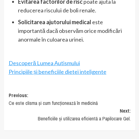
Evitarea factorilor de risc
poate ajuta la
reducerea riscului de boli renale.
Solicitarea ajutorului medical
este
importantă dacă observăm orice modificări
anormale în culoarea urinei.
Descoperă Lumea Autismului
Principiile și beneficiile dietei inteligente
Post
Previous:
Ce este clisma și cum funcționează în medicină
navigation
Next:
Beneficiile și utilizarea eficientă a Papilocare Gel.