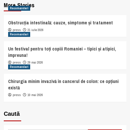
More Stories
Recomandari
Obstrucția intestinală: cauze, simptome și tratament
31 iulie 2026
press
Recomandari
Un festival pentru toți copiii Romaniei – tipici și atipici,
impreuna!
29 mai 2026
press
Recomandari
Chirurgia minim invazivă în cancerul de colon: ce opțiuni
există
10 mai 2026
press
Caută