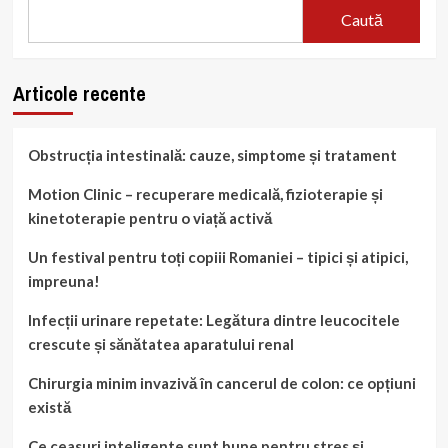
Caută
Articole recente
Obstrucția intestinală: cauze, simptome și tratament
Motion Clinic – recuperare medicală, fizioterapie și
kinetoterapie pentru o viață activă
Un festival pentru toți copiii Romaniei – tipici și atipici,
impreuna!
Infecții urinare repetate: Legătura dintre leucocitele
crescute și sănătatea aparatului renal
Chirurgia minim invazivă în cancerul de colon: ce opțiuni
există
Ce ceasuri inteligente sunt bune pentru stres și