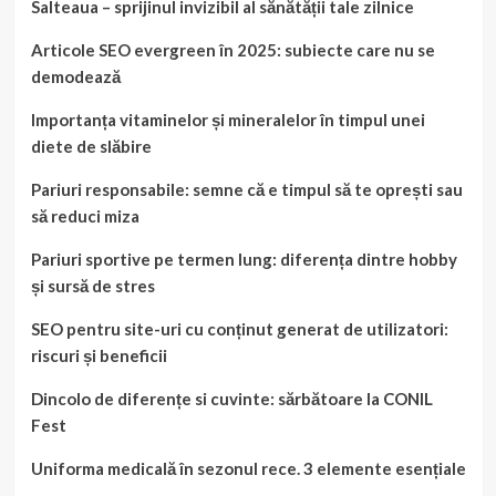
Salteaua – sprijinul invizibil al sănătății tale zilnice
Articole SEO evergreen în 2025: subiecte care nu se
demodează
Importanța vitaminelor și mineralelor în timpul unei
diete de slăbire
Pariuri responsabile: semne că e timpul să te oprești sau
să reduci miza
Pariuri sportive pe termen lung: diferența dintre hobby
și sursă de stres
SEO pentru site-uri cu conținut generat de utilizatori:
riscuri și beneficii
Dincolo de diferențe si cuvinte: sărbătoare la CONIL
Fest
Uniforma medicală în sezonul rece. 3 elemente esențiale