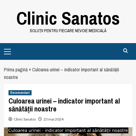
Skip
Clinic Sanatos
to
content
SOLUȚII PENTRU FIECARE NEVOIE MEDICALĂ
Primary
Menu
Prima pagină
»
Culoarea urinei – indicator important al sănătății
noastre
Recomandari
Culoarea urinei – indicator important al
sănătății noastre
Clinic Sanatos
23 mai 2024