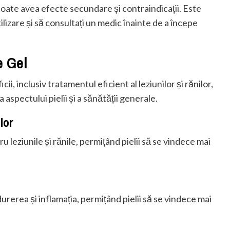
oate avea efecte secundare și contraindicații. Este
tilizare și să consultați un medic înainte de a începe
e Gel
ii, inclusiv tratamentul eficient al leziunilor și rănilor,
 aspectului pielii și a sănătății generale.
ilor
 leziunile și rănile, permițând pielii să se vindece mai
rerea și inflamația, permițând pielii să se vindece mai