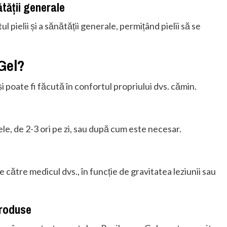
ătății generale
pielii și a sănătății generale, permițând pielii să se
Gel?
și poate fi făcută în confortul propriului dvs. cămin.
ele, de 2-3 ori pe zi, sau după cum este necesar.
e către medicul dvs., în funcție de gravitatea leziunii sau
produse