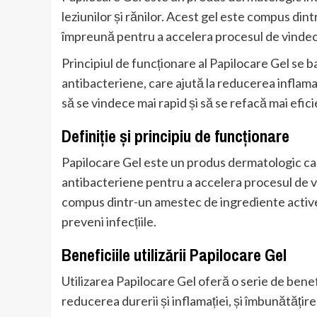
leziunilor și rănilor. Acest gel este compus di
împreună pentru a accelera procesul de vindeca
Principiul de funcționare al Papilocare Gel se b
antibacteriene, care ajută la reducerea inflamați
să se vindece mai rapid și să se refacă mai efici
Definiție și principiu de funcționare
Papilocare Gel este un produs dermatologic car
antibacteriene pentru a accelera procesul de vi
compus dintr-un amestec de ingrediente active,
preveni infecțiile.
Beneficiile utilizării Papilocare Gel
Utilizarea Papilocare Gel oferă o serie de benefic
reducerea durerii și inflamației, și îmbunătățirea