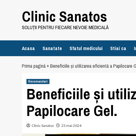
Skip
Clinic Sanatos
to
content
SOLUȚII PENTRU FIECARE NEVOIE MEDICALĂ
Acasa
Sanatate
Sfatul medicului
Stiai ca
I
Prima pagină
»
Beneficiile și utilizarea eficientă a Papilocare G
Recomandari
Beneficiile și utili
Papilocare Gel.
Clinic Sanatos
23 mai 2024