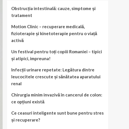
Obstrucția intestinală: cauze, simptome și
tratament
Motion Clinic – recuperare medicală,
fizioterapie și kinetoterapie pentru o viață
activă
Un festival pentru toți copiii Romaniei – tipici
și atipici, impreuna!
Infecții urinare repetate: Legătura dintre
leucocitele crescute și sănătatea aparatului
renal
Chirurgia minim invazivă în cancerul de colon:
ce opțiuni există
Ce ceasuri inteligente sunt bune pentru stres
și recuperare?