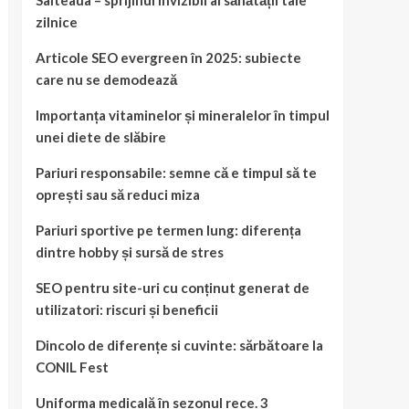
Salteaua – sprijinul invizibil al sănătății tale
zilnice
Articole SEO evergreen în 2025: subiecte
care nu se demodează
Importanța vitaminelor și mineralelor în timpul
unei diete de slăbire
Pariuri responsabile: semne că e timpul să te
oprești sau să reduci miza
Pariuri sportive pe termen lung: diferența
dintre hobby și sursă de stres
SEO pentru site-uri cu conținut generat de
utilizatori: riscuri și beneficii
Dincolo de diferențe si cuvinte: sărbătoare la
CONIL Fest
Uniforma medicală în sezonul rece. 3