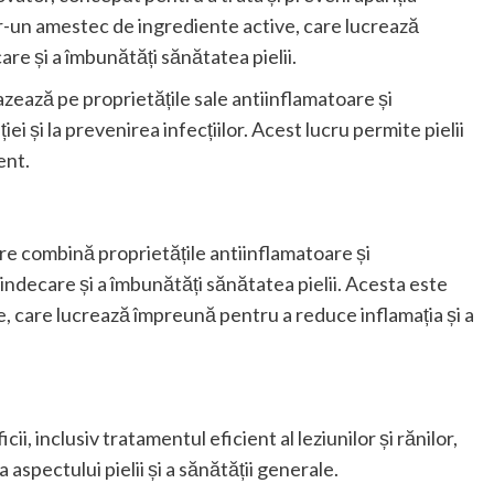
ntr-un amestec de ingrediente active, care lucrează
re și a îmbunătăți sănătatea pielii.
azează pe proprietățile sale antiinflamatoare și
ei și la prevenirea infecțiilor. Acest lucru permite pielii
ent.
e combină proprietățile antiinflamatoare și
ndecare și a îmbunătăți sănătatea pielii. Acesta este
 care lucrează împreună pentru a reduce inflamația și a
ii, inclusiv tratamentul eficient al leziunilor și rănilor,
 aspectului pielii și a sănătății generale.