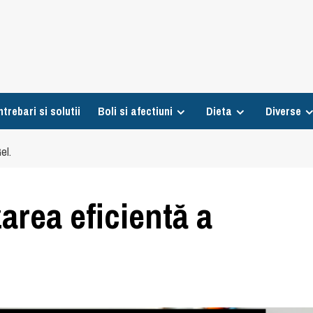
ntrebari si solutii
Boli si afectiuni
Dieta
Diverse
el.
zarea eficientă a