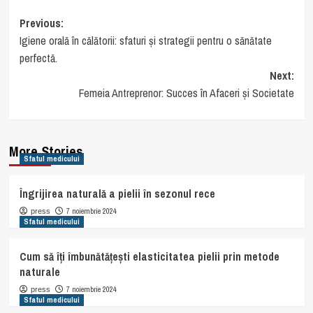
Post
Previous:
Igiene orală în călătorii: sfaturi și strategii pentru o sănătate
navigation
perfectă.
Next:
Femeia Antreprenor: Succes în Afaceri și Societate
More Stories
Sfatul medicului
Îngrijirea naturală a pielii în sezonul rece
7 noiembrie 2024
press
Sfatul medicului
Cum să îți îmbunătățești elasticitatea pielii prin metode
naturale
7 noiembrie 2024
press
Sfatul medicului