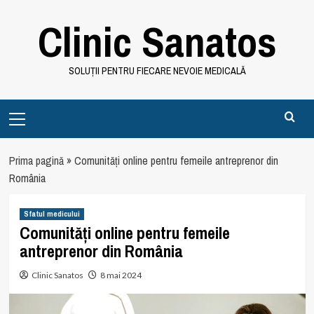
Skip
Clinic Sanatos
to
content
SOLUȚII PENTRU FIECARE NEVOIE MEDICALĂ
Primary
Menu
Prima pagină
»
Comunități online pentru femeile antreprenor din
România
Sfatul medicului
Comunități online pentru femeile
antreprenor din România
Clinic Sanatos
8 mai 2024