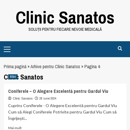
Skip
Clinic Sanatos
to
content
SOLUȚII PENTRU FIECARE NEVOIE MEDICALĂ
Primary
Menu
Prima pagină
»
Arhive pentru Clinic Sanatos
»
Pagina 4
Clinic Sanatos
Stiri
Coniferele – O Alegere Excelentă pentru Gardul Viu
28 iunie 2024
Clinic Sanatos
Cuprins Coniferele - O Alegere Excelentă pentru Gardul Viu
Cum să Alegi Coniferele Potrivite pentru Gardul Viu Cum să
Îngrijești...
Read
Mai mult