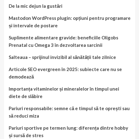
De la mic dejun la gustări
Mastodon WordPress plugin: opțiuni pentru programare
și intervale de postare
Suplimente alimentare gravide: beneficiile Oligobs
Prenatal cu Omega 3 în dezvoltarea sarcinii
Salteaua – sprijinul invizibil al sănătății tale zilnice
Articole SEO evergreen în 2025: subiecte care nu se
demodează
Importanța vitaminelor și mineralelor în timpul unei
diete de slăbire
Pariuri responsabile: semne că e timpul să te oprești sau
să reduci miza
Pariuri sportive pe termen lung: diferența dintre hobby
și sursă de stres