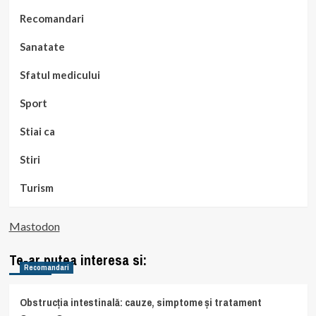
Recomandari
Sanatate
Sfatul medicului
Sport
Stiai ca
Stiri
Turism
Mastodon
Te-ar putea interesa si:
Recomandari
Obstrucția intestinală: cauze, simptome și tratament