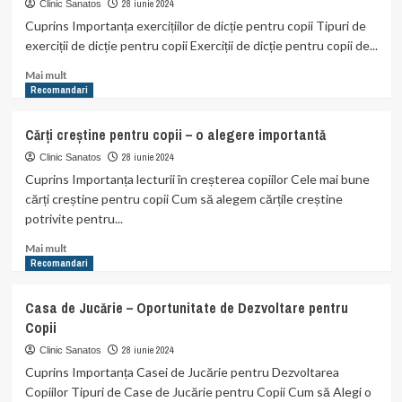
de
28 iunie 2024
Clinic Sanatos
8
Cuprins Importanța exercițiilor de dicție pentru copii Tipuri de
ani:
exerciții de dicție pentru copii Exerciții de dicție pentru copii de...
Dezvoltarea
creativității
Read
Mai mult
și
more
Recomandari
gândirii
about
critice.
Exercițiile
Cărți creștine pentru copii – o alegere importantă
de
dicție
28 iunie 2024
Clinic Sanatos
pentru
Cuprins Importanța lecturii în creșterea copiilor Cele mai bune
copii:
cărți creștine pentru copii Cum să alegem cărțile creștine
dezvoltarea
potrivite pentru...
limbajului
și
Read
Mai mult
abilităților
more
Recomandari
de
about
comunicare.
Cărți
Casa de Jucărie – Oportunitate de Dezvoltare pentru
creștine
Copii
pentru
copii
28 iunie 2024
Clinic Sanatos
–
Cuprins Importanța Casei de Jucărie pentru Dezvoltarea
o
Copiilor Tipuri de Case de Jucărie pentru Copii Cum să Alegi o
alegere