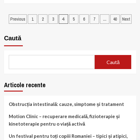
more
about
De
Paginație
la
Previous
1
2
3
4
5
6
7
…
40
Next
Curățare
articole
la
Reparații:
Caută
Spa
Shoes
Este
Soluția
Caută
Completă
pentru
Încălțămintea
Articole recente
Ta
Obstrucția intestinală: cauze, simptome și tratament
Motion Clinic – recuperare medicală, fizioterapie și
kinetoterapie pentru o viață activă
Un festival pentru toți copiii Romaniei – tipici și atipici,