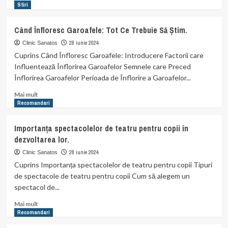
more
Stiri
about
Coniferele
Când Înfloresc Garoafele: Tot Ce Trebuie Să Știm.
–
O
28 iunie 2024
Clinic Sanatos
Alegere
Cuprins Când Înfloresc Garoafele: Introducere Factorii care
Excelentă
Influentează Înflorirea Garoafelor Semnele care Preced
pentru
Înflorirea Garoafelor Perioada de Înflorire a Garoafelor...
Gardul
Viu
Read
Mai mult
more
Recomandari
about
Când
Importanța spectacolelor de teatru pentru copii în
Înfloresc
dezvoltarea lor.
Garoafele:
Tot
28 iunie 2024
Clinic Sanatos
Ce
Cuprins Importanța spectacolelor de teatru pentru copii Tipuri
Trebuie
de spectacole de teatru pentru copii Cum să alegem un
Să
spectacol de...
Știm.
Read
Mai mult
more
Recomandari
about