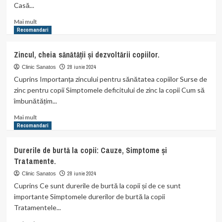
Casă...
importantă
Read
Mai mult
more
Recomandari
about
Casa
Zincul, cheia sănătății și dezvoltării copiilor.
de
Jucărie
28 iunie 2024
Clinic Sanatos
–
Cuprins Importanța zincului pentru sănătatea copiilor Surse de
Oportunitate
zinc pentru copii Simptomele deficitului de zinc la copii Cum să
de
îmbunătățim...
Dezvoltare
pentru
Read
Mai mult
Copii
more
Recomandari
about
Zincul,
Durerile de burtă la copii: Cauze, Simptome și
cheia
Tratamente.
sănătății
și
28 iunie 2024
Clinic Sanatos
dezvoltării
Cuprins Ce sunt durerile de burtă la copii și de ce sunt
copiilor.
importante Simptomele durerilor de burtă la copii
Tratamentele...