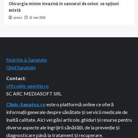
Chirurgia minim invazivă în cancerul de colon: ce opțiuni
există
10 mai 2026
press
Nutritie & Sanatate
Ghid Sanatate
Contact
:
office@e-agentie.ro
SC ARC MEDIASOFT SRL
Clinic-Sanatos.ro
este o platformă online ce oferă
informații generale despre sănătate și servicii medicale de
înaltă calitate. Aici vei găsi articole, ghiduri și resurse pentru
diverse aspecte ale îngrijirii sănătății, de la prevenție și
diagnosticare până la tratament și recuperare.