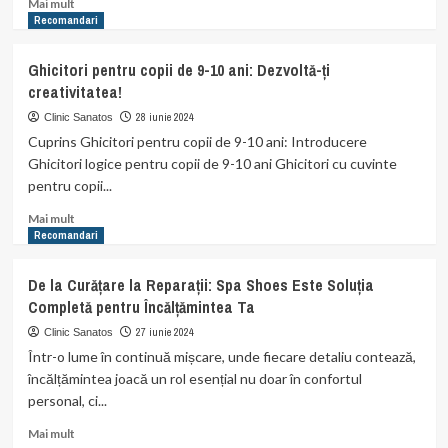
Read
Mai mult
more
Recomandari
about
Durerile
Ghicitori pentru copii de 9-10 ani: Dezvoltă-ți
de
creativitatea!
burtă
la
28 iunie 2024
Clinic Sanatos
copii:
Cuprins Ghicitori pentru copii de 9-10 ani: Introducere
Cauze,
Ghicitori logice pentru copii de 9-10 ani Ghicitori cu cuvinte
Simptome
pentru copii...
și
Tratamente.
Read
Mai mult
more
Recomandari
about
Ghicitori
De la Curățare la Reparații: Spa Shoes Este Soluția
pentru
Completă pentru Încălțămintea Ta
copii
de
27 iunie 2024
Clinic Sanatos
9-
Într-o lume în continuă mișcare, unde fiecare detaliu contează,
10
încălțămintea joacă un rol esențial nu doar în confortul
ani:
personal, ci...
Dezvoltă-
ți
Read
Mai mult
creativitatea!