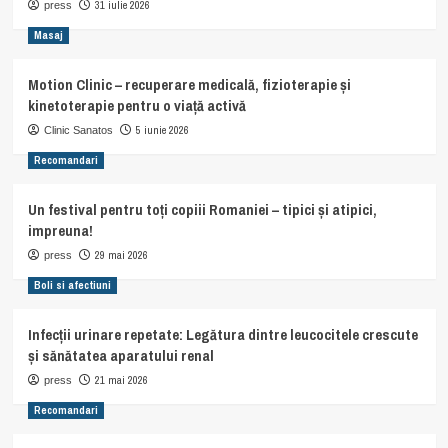
31 iulie 2026
press
Masaj
Motion Clinic – recuperare medicală, fizioterapie și
kinetoterapie pentru o viață activă
5 iunie 2026
Clinic Sanatos
Recomandari
Un festival pentru toți copiii Romaniei – tipici și atipici,
impreuna!
29 mai 2026
press
Boli si afectiuni
Infecții urinare repetate: Legătura dintre leucocitele crescute
și sănătatea aparatului renal
21 mai 2026
press
Recomandari