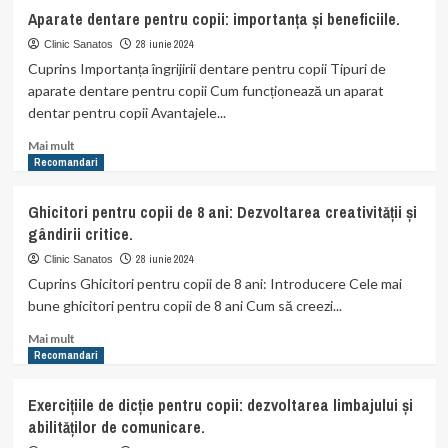
Importanța
Aparate dentare pentru copii: importanța și beneficiile.
spectacolelor
de
28 iunie 2024
Clinic Sanatos
teatru
Cuprins Importanța îngrijirii dentare pentru copii Tipuri de
pentru
aparate dentare pentru copii Cum funcționează un aparat
copii
dentar pentru copii Avantajele...
în
dezvoltarea
Read
Mai mult
lor.
more
Recomandari
about
Aparate
Ghicitori pentru copii de 8 ani: Dezvoltarea creativității și
dentare
gândirii critice.
pentru
copii:
28 iunie 2024
Clinic Sanatos
importanța
Cuprins Ghicitori pentru copii de 8 ani: Introducere Cele mai
și
bune ghicitori pentru copii de 8 ani Cum să creezi...
beneficiile.
Read
Mai mult
more
Recomandari
about
Ghicitori
Exercițiile de dicție pentru copii: dezvoltarea limbajului și
pentru
abilităților de comunicare.
copii