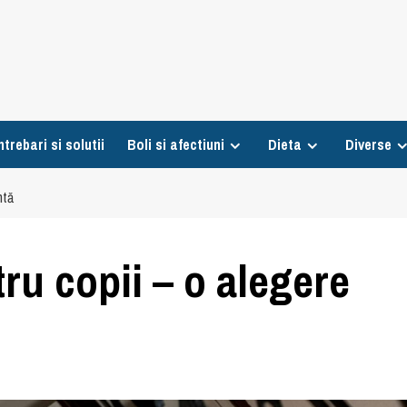
ntrebari si solutii
Boli si afectiuni
Dieta
Diverse
ntă
tru copii – o alegere