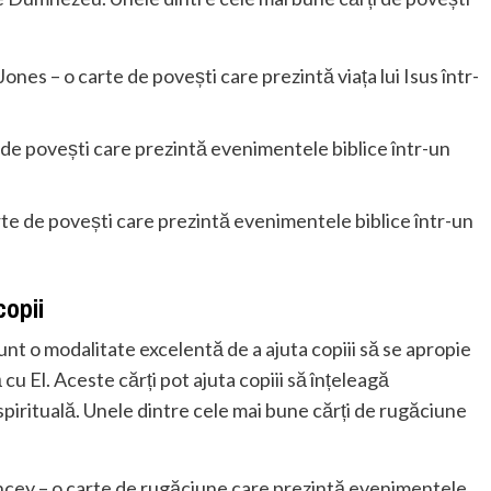
Jones – o carte de povești care prezintă viața lui Isus într-
e povești care prezintă evenimentele biblice într-un
rte de povești care prezintă evenimentele biblice într-un
copii
unt o modalitate excelentă de a ajuta copiii să se apropie
u El. Aceste cărți pot ajuta copiii să înțeleagă
r spirituală. Unele dintre cele mai bune cărți de rugăciune
ncey – o carte de rugăciune care prezintă evenimentele