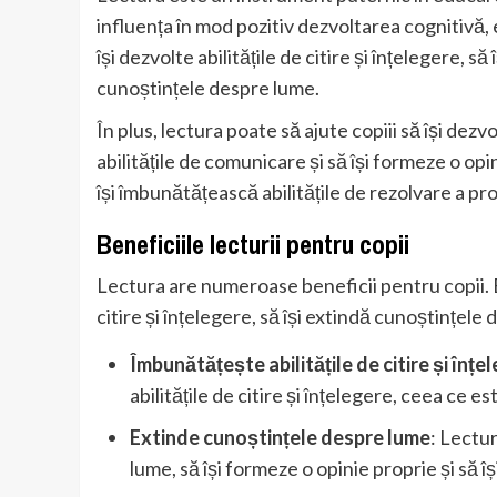
influența în mod pozitiv dezvoltarea cognitivă, em
își dezvolte abilitățile de citire și înțelegere, 
cunoștințele despre lume.
În plus, lectura poate să ajute copiii să își dezv
abilitățile de comunicare și să își formeze o op
își îmbunătățească abilitățile de rezolvare a pro
Beneficiile lecturii pentru copii
Lectura are numeroase beneficii pentru copii. Ea
citire și înțelegere, să își extindă cunoștințele 
Îmbunătățește abilitățile de citire și înțe
abilitățile de citire și înțelegere, ceea ce es
Extinde cunoștințele despre lume
: Lectur
lume, să își formeze o opinie proprie și să 