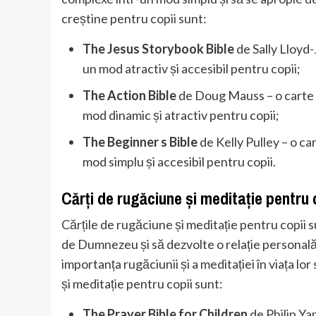
creștine pentru copii sunt:
The Jesus Storybook Bible
de Sally Lloyd-
un mod atractiv și accesibil pentru copii;
The Action Bible
de Doug Mauss – o carte d
mod dinamic și atractiv pentru copii;
The Beginner s Bible
de Kelly Pulley – o ca
mod simplu și accesibil pentru copii.
Cărți de rugăciune și meditație pentru 
Cărțile de rugăciune și meditație pentru copii s
de Dumnezeu și să dezvolte o relație personală c
importanța rugăciunii și a meditației în viața lo
și meditație pentru copii sunt:
The Prayer Bible for Children
de Philip Ya