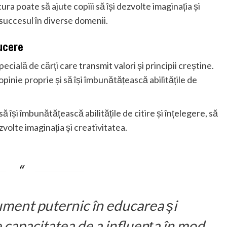
tura poate să ajute copiii să își dezvolte imaginația și
 succesul în diverse domenii.
ducere
ecială de cărți care transmit valori și principii creștine.
opinie proprie și să își îmbunătățească abilitățile de
să își îmbunătățească abilitățile de citire și înțelegere, să
zvolte imaginația și creativitatea.
ument puternic în educarea și
e capacitatea de a influența în mod