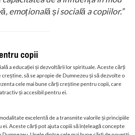
ă, emoțională și socială a copiilor.”
entru copii
lă a educației și dezvoltării lor spirituale. Aceste cărți
iile creștine, să se apropie de Dumnezeu și să dezvolte o
rezenta cele mai bune cărți creștine pentru copii, care
atractiv și accesibil pentru ei.
modalitate excelentă de a transmite valorile și principiile
u ei. Aceste cărți pot ajuta copiii să înțeleagă concepte
e Dumnezeu. Unele dintre cele mai bune cărți de povești