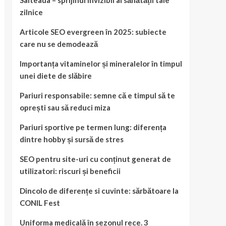
Salteaua – sprijinul invizibil al sănătății tale
zilnice
Articole SEO evergreen în 2025: subiecte
care nu se demodează
Importanța vitaminelor și mineralelor în timpul
unei diete de slăbire
Pariuri responsabile: semne că e timpul să te
oprești sau să reduci miza
Pariuri sportive pe termen lung: diferența
dintre hobby și sursă de stres
SEO pentru site-uri cu conținut generat de
utilizatori: riscuri și beneficii
Dincolo de diferențe si cuvinte: sărbătoare la
CONIL Fest
Uniforma medicală în sezonul rece. 3