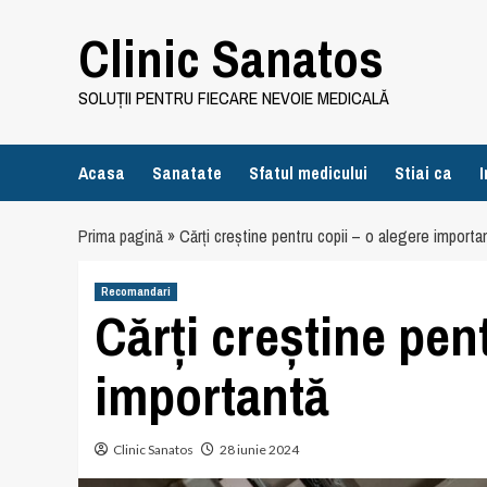
Skip
Clinic Sanatos
to
content
SOLUȚII PENTRU FIECARE NEVOIE MEDICALĂ
Acasa
Sanatate
Sfatul medicului
Stiai ca
I
Prima pagină
»
Cărți creștine pentru copii – o alegere importa
Recomandari
Cărți creștine pen
importantă
Clinic Sanatos
28 iunie 2024