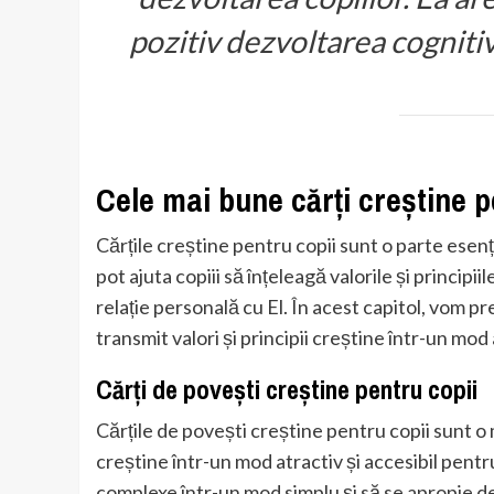
pozitiv dezvoltarea cognitiv
Cele mai bune cărți creștine p
Cărțile creștine pentru copii sunt o parte esenția
pot ajuta copiii să înțeleagă valorile și princip
relație personală cu El. În acest capitol, vom p
transmit valori și principii creștine într-un mod 
Cărți de povești creștine pentru copii
Cărțile de povești creștine pentru copii sunt o 
creștine într-un mod atractiv și accesibil pentr
complexe într-un mod simplu și să se apropie d