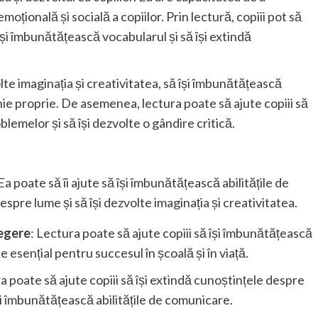
oțională și socială a copiilor. Prin lectură, copiii pot să
să își îmbunătățească vocabularul și să își extindă
olte imaginația și creativitatea, să își îmbunătățească
inie proprie. De asemenea, lectura poate să ajute copiii să
blemelor și să își dezvolte o gândire critică.
 poate să îi ajute să își îmbunătățească abilitățile de
despre lume și să își dezvolte imaginația și creativitatea.
legere
: Lectura poate să ajute copiii să își îmbunătățească
te esențial pentru succesul în școală și în viață.
a poate să ajute copiii să își extindă cunoștințele despre
își îmbunătățească abilitățile de comunicare.