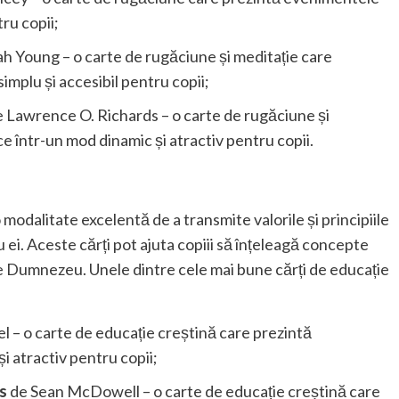
tru copii;
h Young – o carte de rugăciune și meditație care
implu și accesibil pentru copii;
 Lawrence O. Richards – o carte de rugăciune și
e într-un mod dinamic și atractiv pentru copii.
 modalitate excelentă de a transmite valorile și principiile
u ei. Aceste cărți pot ajuta copiii să înțeleagă concepte
e Dumnezeu. Unele dintre cele mai bune cărți de educație
l – o carte de educație creștină care prezintă
i atractiv pentru copii;
s
de Sean McDowell – o carte de educație creștină care