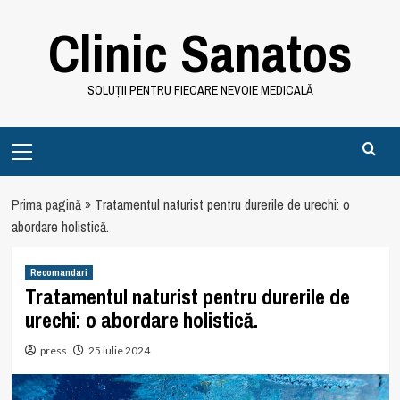
Skip
Clinic Sanatos
to
content
SOLUȚII PENTRU FIECARE NEVOIE MEDICALĂ
Primary
Menu
Prima pagină
»
Tratamentul naturist pentru durerile de urechi: o
abordare holistică.
Recomandari
Tratamentul naturist pentru durerile de
urechi: o abordare holistică.
press
25 iulie 2024