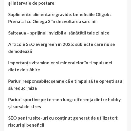
și intervale de postare
Suplimente alimentare gravide: beneficiile Oligobs
Prenatal cu Omega 3 în dezvoltarea sarcinii
Salteaua – sprijinul invizibil al sănătății tale zilnice
Articole SEO evergreen în 2025: subiecte care nu se
demodează
Importanța vitaminelor și mineralelor în timpul unei
diete de slăbire
Pariuri responsabile: semne că e timpul să te oprești sau
să reduci miza
Pariuri sportive pe termen lung: diferența dintre hobby
și sursă de stres
SEO pentru site-uri cu conținut generat de utilizatori:
riscuri și beneficii