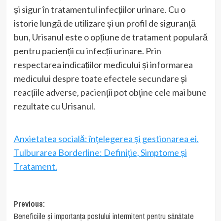
și sigur în tratamentul infecțiilor urinare. Cu o
istorie lungă de utilizare și un profil de siguranță
bun, Urisanul este o opțiune de tratament populară
pentru pacienții cu infecții urinare. Prin
respectarea indicațiilor medicului și informarea
medicului despre toate efectele secundare și
reacțiile adverse, pacienții pot obține cele mai bune
rezultate cu Urisanul.
Anxietatea socială: înțelegerea și gestionarea ei.
Tulburarea Borderline: Definiție, Simptome și
Tratament.
Post
Previous:
Beneficiile și importanța postului intermitent pentru sănătate