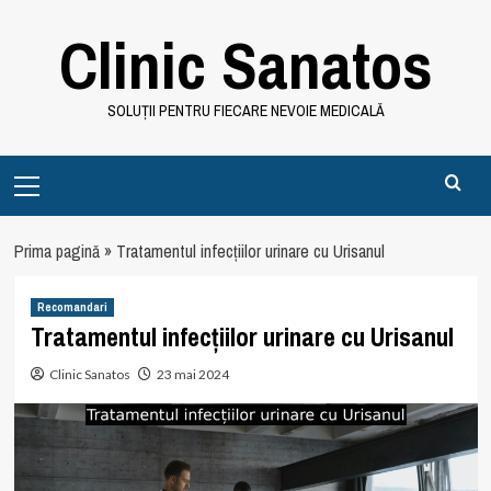
Skip
Clinic Sanatos
to
content
SOLUȚII PENTRU FIECARE NEVOIE MEDICALĂ
Primary
Menu
Prima pagină
»
Tratamentul infecțiilor urinare cu Urisanul
Recomandari
Tratamentul infecțiilor urinare cu Urisanul
Clinic Sanatos
23 mai 2024