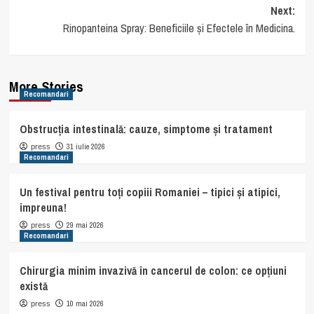
navigation
Next:
Rinopanteina Spray: Beneficiile și Efectele în Medicina.
More Stories
Recomandari
Obstrucția intestinală: cauze, simptome și tratament
31 iulie 2026
press
Recomandari
Un festival pentru toți copiii Romaniei – tipici și atipici,
impreuna!
29 mai 2026
press
Recomandari
Chirurgia minim invazivă în cancerul de colon: ce opțiuni
există
10 mai 2026
press