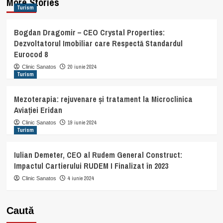
More Stories
Turism
Bogdan Dragomir – CEO Crystal Properties:
Dezvoltatorul Imobiliar care Respectă Standardul
Eurocod 8
20 iunie 2024
Clinic Sanatos
Turism
Mezoterapia: rejuvenare și tratament la Microclinica
Aviației Eridan
19 iunie 2024
Clinic Sanatos
Turism
Iulian Demeter, CEO al Rudem General Construct:
Impactul Cartierului RUDEM I Finalizat în 2023
4 iunie 2024
Clinic Sanatos
Caută