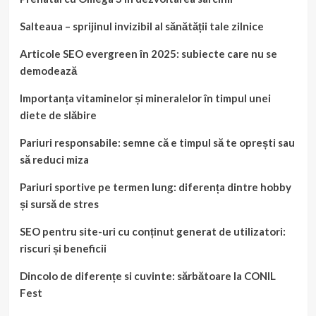
Salteaua – sprijinul invizibil al sănătății tale zilnice
Articole SEO evergreen în 2025: subiecte care nu se
demodează
Importanța vitaminelor și mineralelor în timpul unei
diete de slăbire
Pariuri responsabile: semne că e timpul să te oprești sau
să reduci miza
Pariuri sportive pe termen lung: diferența dintre hobby
și sursă de stres
SEO pentru site-uri cu conținut generat de utilizatori:
riscuri și beneficii
Dincolo de diferențe si cuvinte: sărbătoare la CONIL
Fest