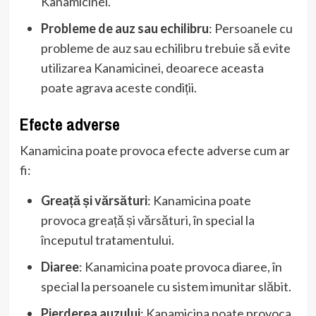
Kanamicinei.
Probleme de auz sau echilibru
: Persoanele cu
probleme de auz sau echilibru trebuie să evite
utilizarea Kanamicinei, deoarece aceasta
poate agrava aceste condiții.
Efecte adverse
Kanamicina poate provoca efecte adverse cum ar
fi:
Greață și vărsături
: Kanamicina poate
provoca greață și vărsături, în special la
începutul tratamentului.
Diaree
: Kanamicina poate provoca diaree, în
special la persoanele cu sistem imunitar slăbit.
Pierderea auzului
: Kanamicina poate provoca