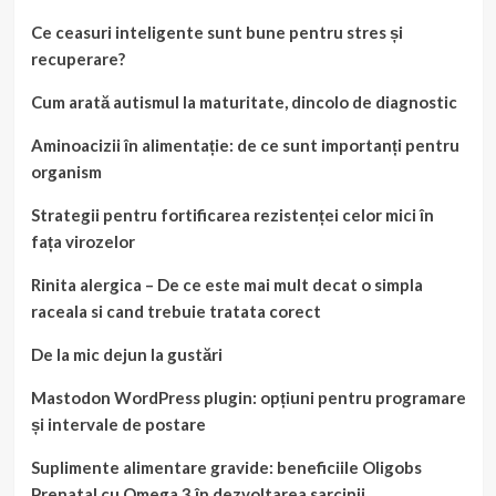
Ce ceasuri inteligente sunt bune pentru stres și
recuperare?
Cum arată autismul la maturitate, dincolo de diagnostic
Aminoacizii în alimentație: de ce sunt importanți pentru
organism
Strategii pentru fortificarea rezistenței celor mici în
fața virozelor
Rinita alergica – De ce este mai mult decat o simpla
raceala si cand trebuie tratata corect
De la mic dejun la gustări
Mastodon WordPress plugin: opțiuni pentru programare
și intervale de postare
Suplimente alimentare gravide: beneficiile Oligobs
Prenatal cu Omega 3 în dezvoltarea sarcinii