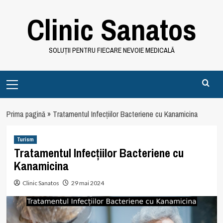
Skip
Clinic Sanatos
to
content
SOLUȚII PENTRU FIECARE NEVOIE MEDICALĂ
Primary
Menu
Prima pagină
»
Tratamentul Infecțiilor Bacteriene cu Kanamicina
Turism
Tratamentul Infecțiilor Bacteriene cu
Kanamicina
Clinic Sanatos
29 mai 2024