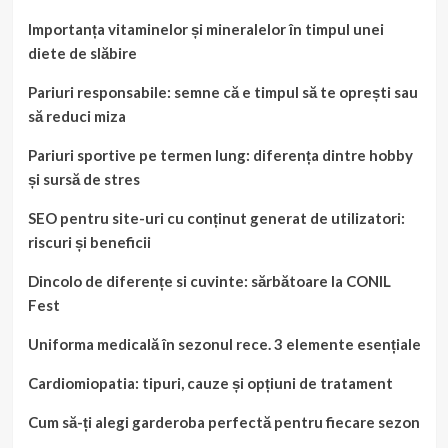
Importanța vitaminelor și mineralelor în timpul unei
diete de slăbire
Pariuri responsabile: semne că e timpul să te oprești sau
să reduci miza
Pariuri sportive pe termen lung: diferența dintre hobby
și sursă de stres
SEO pentru site-uri cu conținut generat de utilizatori:
riscuri și beneficii
Dincolo de diferențe si cuvinte: sărbătoare la CONIL
Fest
Uniforma medicală în sezonul rece. 3 elemente esențiale
Cardiomiopatia: tipuri, cauze și opțiuni de tratament
Cum să-ți alegi garderoba perfectă pentru fiecare sezon