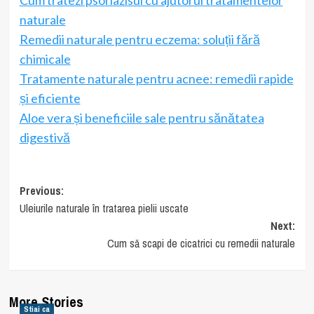
naturale
Remedii naturale pentru eczema: soluții fără
chimicale
Tratamente naturale pentru acnee: remedii rapide
și eficiente
Aloe vera și beneficiile sale pentru sănătatea
digestivă
Post
Previous:
Uleiurile naturale în tratarea pielii uscate
navigation
Next:
Cum să scapi de cicatrici cu remedii naturale
More Stories
Stiai ca