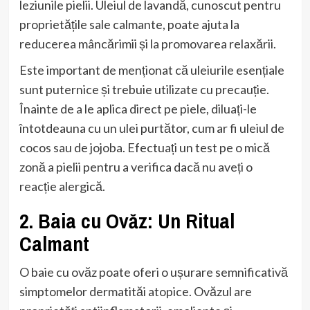
leziunile pielii. Uleiul de lavandă, cunoscut pentru
proprietățile sale calmante, poate ajuta la
reducerea mâncărimii și la promovarea relaxării.
Este important de menționat că uleiurile esențiale
sunt puternice și trebuie utilizate cu precauție.
Înainte de a le aplica direct pe piele, diluați-le
întotdeauna cu un ulei purtător, cum ar fi uleiul de
cocos sau de jojoba. Efectuați un test pe o mică
zonă a pielii pentru a verifica dacă nu aveți o
reacție alergică.
2. Baia cu Ovăz: Un Ritual
Calmant
O baie cu ovăz poate oferi o ușurare semnificativă
simptomelor dermatităi atopice. Ovăzul are