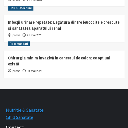
Boli si afectiuni
Infecții urinare repetate: Legătura dintre leucocitele crescute
și sănătatea aparatului renal
21 mai 2026
press
Recomandari
Chirurgia minim invazivă în cancerul de colon: ce opțiuni
există
10 mai 2026
press
Nutritie & Sanatate
Ghid Sanatate
Contact
: