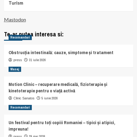
Turism
Mastodon
Te-ar putea interesa si:
Recomandari
Obstrucția intestinală: cauze, simptome și tratament
31 iulie 2026
press
Masaj
Motion Clinic – recuperare medicală, fizioterapie și
kinetoterapie pentru o viață activă
5 iunie 2026
Clinic Sanatos
Recomandari
Un festival pentru toți copiii Romaniei – tipici și atipici,
impreuna!
29 mai 2026
press