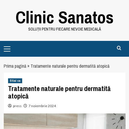
Skip
Clinic Sanatos
to
content
SOLUȚII PENTRU FIECARE NEVOIE MEDICALĂ
Primary
Menu
Prima pagină
»
Tratamente naturale pentru dermatită atopică
Stiai ca
Tratamente naturale pentru dermatită
atopică
press
7 noiembrie 2024