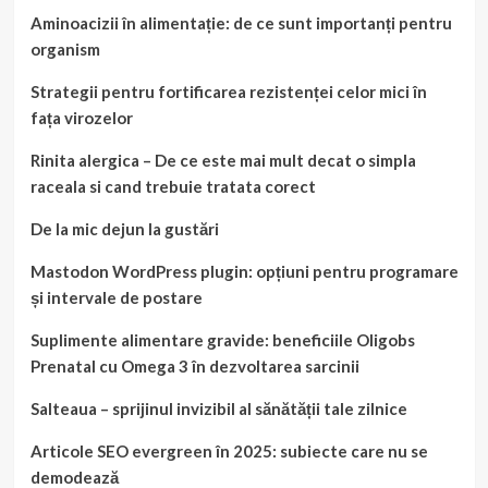
Aminoacizii în alimentație: de ce sunt importanți pentru
organism
Strategii pentru fortificarea rezistenței celor mici în
fața virozelor
Rinita alergica – De ce este mai mult decat o simpla
raceala si cand trebuie tratata corect
De la mic dejun la gustări
Mastodon WordPress plugin: opțiuni pentru programare
și intervale de postare
Suplimente alimentare gravide: beneficiile Oligobs
Prenatal cu Omega 3 în dezvoltarea sarcinii
Salteaua – sprijinul invizibil al sănătății tale zilnice
Articole SEO evergreen în 2025: subiecte care nu se
demodează