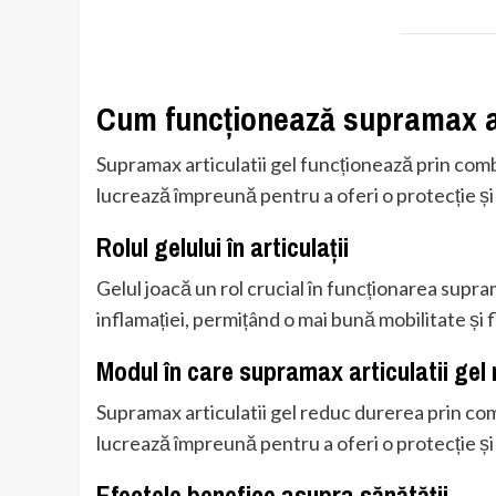
Cum funcționează supramax ar
Supramax articulatii gel funcționează prin comb
lucrează împreună pentru a oferi o protecție și 
Rolul gelului în articulații
Gelul joacă un rol crucial în funcționarea supram
inflamației, permițând o mai bună mobilitate și fl
Modul în care supramax articulatii gel
Supramax articulatii gel reduc durerea prin com
lucrează împreună pentru a oferi o protecție și 
Efectele benefice asupra sănătății