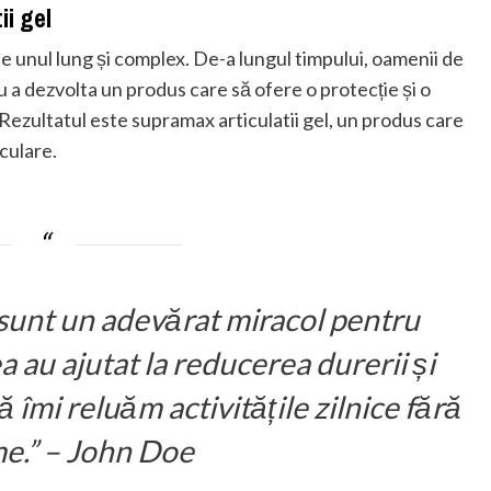
ii gel
ste unul lung și complex. De-a lungul timpului, oamenii de
u a dezvolta un produs care să ofere o protecție și o
. Rezultatul este supramax articulatii gel, un produs care
iculare.
 sunt un adevărat miracol pentru
 au ajutat la reducerea durerii și
 îmi reluăm activitățile zilnice fără
e.” – John Doe