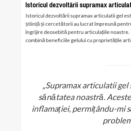
Istoricul dezvoltării supramax articulat
Istoricul dezvoltării supramax articulatii gel e
știință și cercetătorii au lucrat împreună pentr
îngrijire deosebită pentru articulațiile noastre
combină beneficiile gelului cu proprietățile art
„Supramax articulatii gel
sănătatea noastră. Acestea
inflamației, permițându-mi să
problem