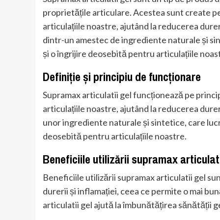
proprietățile articulare. Acestea sunt create pe
articulațiile noastre, ajutând la reducerea durer
dintr-un amestec de ingrediente naturale și sin
și o îngrijire deosebită pentru articulațiile noas
Definiție și principiu de funcționare
Supramax articulatii gel funcționează pe principi
articulațiile noastre, ajutând la reducerea durer
unor ingrediente naturale și sintetice, care luc
deosebită pentru articulațiile noastre.
Beneficiile utilizării supramax articulat
Beneficiile utilizării supramax articulatii gel s
durerii și inflamației, ceea ce permite o mai bu
articulatii gel ajută la îmbunătățirea sănătății g