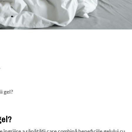
?
l
i gel?
gel?
 îngrijire a sănătății care combină beneficiile gelului cu