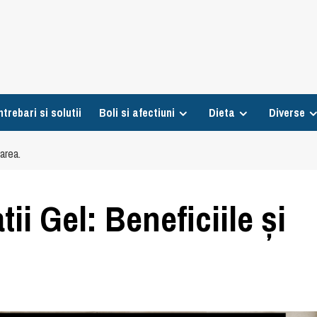
ntrebari si solutii
Boli si afectiuni
Dieta
Diverse
narea.
ii Gel: Beneficiile și