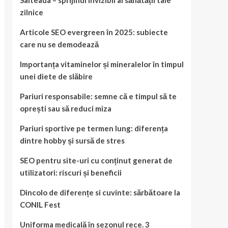
Salteaua – sprijinul invizibil al sănătății tale
zilnice
Articole SEO evergreen în 2025: subiecte
care nu se demodează
Importanța vitaminelor și mineralelor în timpul
unei diete de slăbire
Pariuri responsabile: semne că e timpul să te
oprești sau să reduci miza
Pariuri sportive pe termen lung: diferența
dintre hobby și sursă de stres
SEO pentru site-uri cu conținut generat de
utilizatori: riscuri și beneficii
Dincolo de diferențe si cuvinte: sărbătoare la
CONIL Fest
Uniforma medicală în sezonul rece. 3