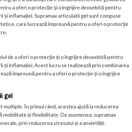
ntru a oferi o protecție și o îngrijire deosebită pentru
ii și inflamației. Supramax articulatii gel sunt compuse
tetice, care lucrează împreună pentru a oferi o protecție
tre.
ul de a oferi o protecție și o îngrijire deosebită pentru
ii și inflamației. Acest lucru se realizează prin combinarea
rează împreună pentru a oferi o protecție și o îngrijire
ii gel
unt multiple. În primul rând, acestea ajută la reducerea
nă mobilitate și flexibilitate. De asemenea, supramax
enerale, prin reducerea stresului și a anxietății.