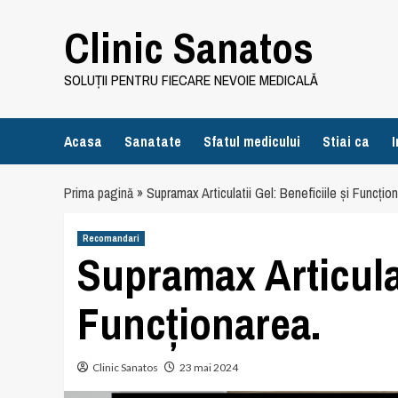
Skip
Clinic Sanatos
to
content
SOLUȚII PENTRU FIECARE NEVOIE MEDICALĂ
Acasa
Sanatate
Sfatul medicului
Stiai ca
I
Prima pagină
»
Supramax Articulatii Gel: Beneficiile și Funcțio
Recomandari
Supramax Articulat
Funcționarea.
Clinic Sanatos
23 mai 2024