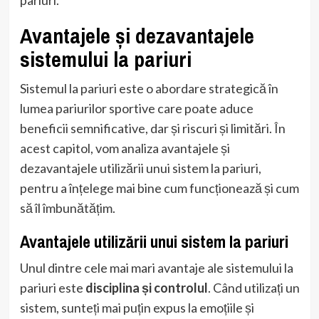
Avantajele și dezavantajele
sistemului la pariuri
Sistemul la pariuri este o abordare strategică în
lumea pariurilor sportive care poate aduce
beneficii semnificative, dar și riscuri și limitări. În
acest capitol, vom analiza avantajele și
dezavantajele utilizării unui sistem la pariuri,
pentru a înțelege mai bine cum funcționează și cum
să îl îmbunătățim.
Avantajele utilizării unui sistem la pariuri
Unul dintre cele mai mari avantaje ale sistemului la
pariuri este
disciplina și controlul
. Când utilizați un
sistem, sunteți mai puțin expus la emoțiile și