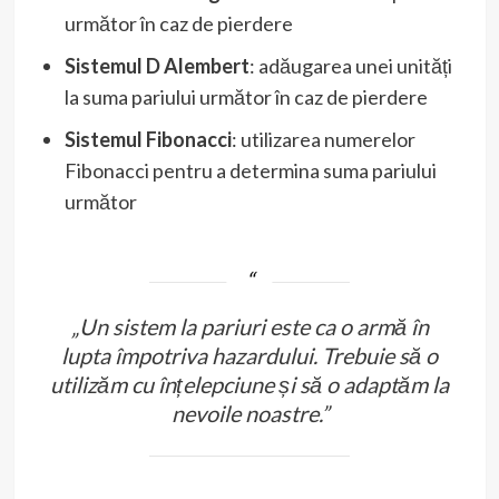
următor în caz de pierdere
Sistemul D Alembert
: adăugarea unei unități
la suma pariului următor în caz de pierdere
Sistemul Fibonacci
: utilizarea numerelor
Fibonacci pentru a determina suma pariului
următor
„Un sistem la pariuri este ca o armă în
lupta împotriva hazardului. Trebuie să o
utilizăm cu înțelepciune și să o adaptăm la
nevoile noastre.”