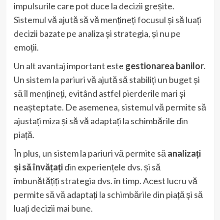
impulsurile care pot duce la decizii greșite.
Sistemul vă ajută să vă mențineți focusul și să luați
decizii bazate pe analiza și strategia, și nu pe
emoții.
Un alt avantaj important este
gestionarea banilor
.
Un sistem la pariuri vă ajută să stabiliți un buget și
să îl mențineți, evitând astfel pierderile mari și
neașteptate. De asemenea, sistemul vă permite să
ajustați miza și să vă adaptați la schimbările din
piață.
În plus, un sistem la pariuri vă permite să
analizați
și să învățați
din experiențele dvs. și să
îmbunătățiți strategia dvs. în timp. Acest lucru vă
permite să vă adaptați la schimbările din piață și să
luați decizii mai bune.