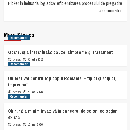
Picker în industria logistică: eficientizarea procesului de pregătire
a comenzilor.
More Stories
Recomandari
Obstrucția intestinală: cauze, simptome și tratament
31 iulie 2026
press
Recomandari
Un festival pentru toți copiii Romaniei – tipici și atipici,
impreuna!
29 mai 2026
press
Recomandari
Chirurgia minim invazivă în cancerul de colon: ce opțiuni
există
10 mai 2026
press