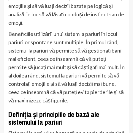
emoțiile și să vă luați decizii bazate pe logică și
analiză, în loc să vă lăsați conduși de instinct sau de
emoții.
Beneficiile utilizării unui sistem la pariuri în locul
pariurilor spontane sunt multiple. În primul rând,
sistemul la pariuri vă permite să vă gestionați banii
mai eficient, ceea ce înseamnă că vă puteți
permite să jucați mai mult și să câștigați mai mult. În
al doilea rând, sistemul la pariuri vă permite să vă
controlați emoțiile și să vă luați decizii mai bune,
ceea ce înseamnă că vă puteți evita pierderile și să
vă maximizeze câștigurile.
Definiția și principiile de bază ale
sistemului la pariuri
Sistemul la pariuri se bazează pe o serie de principii