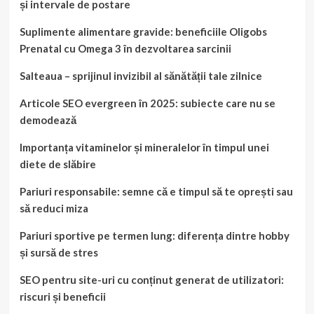
și intervale de postare
Suplimente alimentare gravide: beneficiile Oligobs
Prenatal cu Omega 3 în dezvoltarea sarcinii
Salteaua – sprijinul invizibil al sănătății tale zilnice
Articole SEO evergreen în 2025: subiecte care nu se
demodează
Importanța vitaminelor și mineralelor în timpul unei
diete de slăbire
Pariuri responsabile: semne că e timpul să te oprești sau
să reduci miza
Pariuri sportive pe termen lung: diferența dintre hobby
și sursă de stres
SEO pentru site-uri cu conținut generat de utilizatori:
riscuri și beneficii