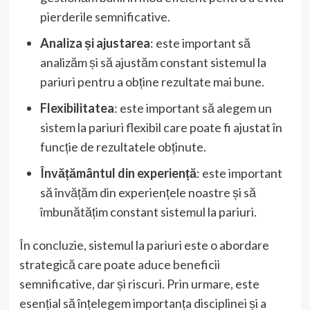
pierderile semnificative.
Analiza și ajustarea
: este important să
analizăm și să ajustăm constant sistemul la
pariuri pentru a obține rezultate mai bune.
Flexibilitatea
: este important să alegem un
sistem la pariuri flexibil care poate fi ajustat în
funcție de rezultatele obținute.
Învățământul din experiență
: este important
să învățăm din experiențele noastre și să
îmbunătățim constant sistemul la pariuri.
În concluzie, sistemul la pariuri este o abordare
strategică care poate aduce beneficii
semnificative, dar și riscuri. Prin urmare, este
esențial să înțelegem importanța disciplinei și a