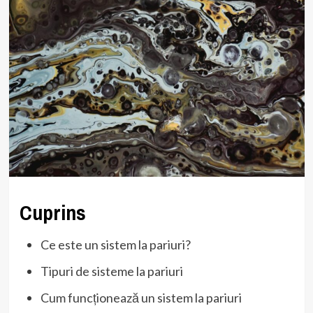
Cuprins
Ce este un sistem la pariuri?
Tipuri de sisteme la pariuri
Cum funcționează un sistem la pariuri