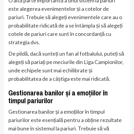
O altă parte importantă a unui sistem la pariuri
este alegerea evenimentelor și a cotelor de
pariuri. Trebuie să alegeți evenimentele care au o
probabilitate ridicată de a se întâmpla și să alegeți
cotele de pariuri care sunt în concordanță cu
strategia dvs.
De pildă, dacă sunteți un fan al fotbalului, puteți să
alegeți să pariați pe meciurile din Liga Campionilor,
unde echipele sunt mai echilibrate și
probabilitatea de a câștiga este mai ridicată.
Gestionarea banilor și a emoțiilor în
timpul pariurilor
Gestionarea banilor și a emoțiilor în timpul
pariurilor este esențială pentru a obține rezultate
mai bune în sistemul la pariuri. Trebuie să vă