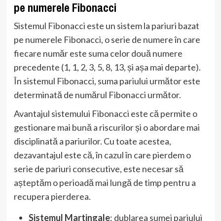
pe numerele Fibonacci
Sistemul Fibonacci este un sistem la pariuri bazat
pe numerele Fibonacci, o serie de numere în care
fiecare număr este suma celor două numere
precedente (1, 1, 2, 3, 5, 8, 13, și așa mai departe).
În sistemul Fibonacci, suma pariului următor este
determinată de numărul Fibonacci următor.
Avantajul sistemului Fibonacci este că permite o
gestionare mai bună a riscurilor și o abordare mai
disciplinată a pariurilor. Cu toate acestea,
dezavantajul este că, în cazul în care pierdem o
serie de pariuri consecutive, este necesar să
așteptăm o perioadă mai lungă de timp pentru a
recupera pierderea.
Sistemul Martingale
: dublarea sumei pariului