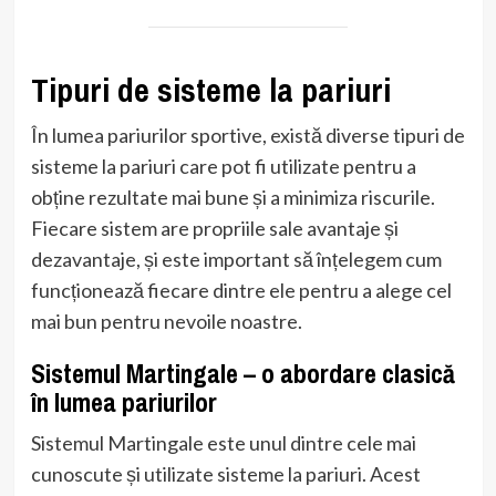
Tipuri de sisteme la pariuri
În lumea pariurilor sportive, există diverse tipuri de
sisteme la pariuri care pot fi utilizate pentru a
obține rezultate mai bune și a minimiza riscurile.
Fiecare sistem are propriile sale avantaje și
dezavantaje, și este important să înțelegem cum
funcționează fiecare dintre ele pentru a alege cel
mai bun pentru nevoile noastre.
Sistemul Martingale – o abordare clasică
în lumea pariurilor
Sistemul Martingale este unul dintre cele mai
cunoscute și utilizate sisteme la pariuri. Acest