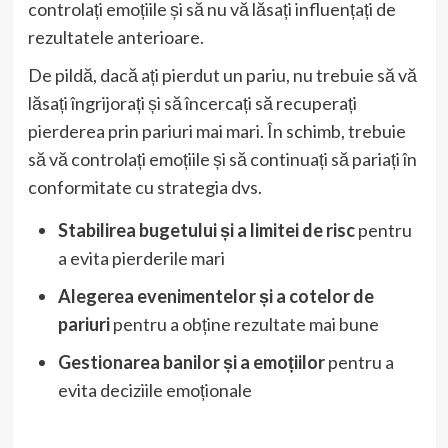
controlați emoțiile și să nu vă lăsați influențați de
rezultatele anterioare.
De pildă, dacă ați pierdut un pariu, nu trebuie să vă
lăsați îngrijorați și să încercați să recuperați
pierderea prin pariuri mai mari. În schimb, trebuie
să vă controlați emoțiile și să continuați să pariați în
conformitate cu strategia dvs.
Stabilirea bugetului și a limitei de risc
pentru
a evita pierderile mari
Alegerea evenimentelor și a cotelor de
pariuri
pentru a obține rezultate mai bune
Gestionarea banilor și a emoțiilor
pentru a
evita deciziile emoționale