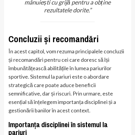
mânuiești cu grijă pentru a obține
rezultatele dorite.”
Concluzii și recomandări
În acest capitol, vom rezuma principalele concluzii
și recomandări pentru cei care doresc să își
îmbunătățească abilitățile în lumea pariurilor
sportive. Sistemul la pariuri este o abordare
strategică care poate aduce beneficii
semnificative, dar și riscuri. Prin urmare, este
esențial să înțelegem importanța disciplinei și a
gestionării banilor în acest context.
Importanța disciplinei în sistemul la
pariuri