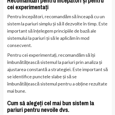
Recomandări pentru începători și pentru
cei experimentați
Pentru începători, recomandăm să înceapă cu un
sistem la pariuri simplu și să îl dezvolte în timp. Este
important să înțelegem principiile de bază ale
sistemului la pariuri și să le aplicăm în mod
consecvent.
Pentru cei experimentați, recomandăm să își
îmbunătățească sistemul la pariuri prin analiza și
ajustarea constantă a strategiei. Este important să
se identifice punctele slabe și să se
îmbunătățească sistemul pentru a obține rezultate
mai bune.
Cum să alegeți cel mai bun sistem la
pariuri pentru nevoile dvs.