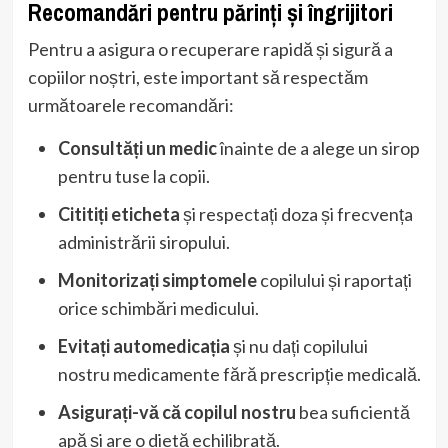
Recomandări pentru părinți și îngrijitori
Pentru a asigura o recuperare rapidă și sigură a
copiilor noștri, este important să respectăm
următoarele recomandări:
Consultăți un medic
înainte de a alege un sirop
pentru tuse la copii.
Cititiți eticheta
și respectați doza și frecvența
administrării siropului.
Monitorizați simptomele
copilului și raportați
orice schimbări medicului.
Evitați automedicația
și nu dați copilului
nostru medicamente fără prescripție medicală.
Asigurați-vă că copilul nostru
bea suficientă
apă și are o dietă echilibrată.