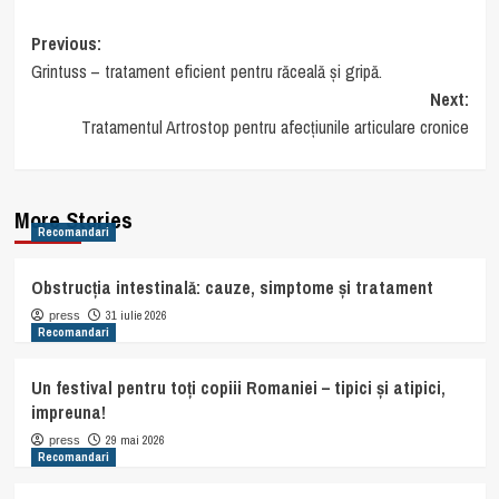
Post
Previous:
Grintuss – tratament eficient pentru răceală și gripă.
navigation
Next:
Tratamentul Artrostop pentru afecțiunile articulare cronice
More Stories
Recomandari
Obstrucția intestinală: cauze, simptome și tratament
31 iulie 2026
press
Recomandari
Un festival pentru toți copiii Romaniei – tipici și atipici,
impreuna!
29 mai 2026
press
Recomandari