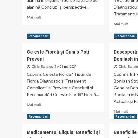
alanina în organism Surse naturale de
TBC: Semne
alanină Concluzii și perspective...
Diagnosticul
Tratamentul 
Read
Mai mult
more
Read
Mai mult
about
more
Beneficiile
abou
Recomandari
Recomandari
și
Simp
rolul
și
Ce este Fiordă și Cum o Poți
Descoperă 
alaninei
Trata
în
Preveni
Bonilash în
TBC:
medicină
Tot
23 mai 2024
Clinic Sanatos
Clinic Sanat
Ce
Cuprins Ce este Fiordă? Tipuri de
Cuprins Int
Trebu
Fiordă Diagnostic și Tratament
Bonilash Str
Să
Complicații și Prevenție Concluzii și
Genelor Boni
Știți.
Recomandări Ce este Fiordă? Fiordă...
Bonilash în 
Actuale și Pe
Read
Mai mult
more
Read
Mai mult
about
more
Recomandari
Recomandari
Ce
abou
este
Desc
Medicamentul Eliquis: Beneficii și
Beneficiile
Fiordă
Impor