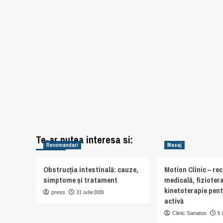
Te-ar putea interesa si:
Recomandari
Masaj
Obstrucția intestinală: cauze,
Motion Clinic – re
simptome și tratament
medicală, fiziotera
kinetoterapie pent
31 iulie 2026
press
activă
5 
Clinic Sanatos