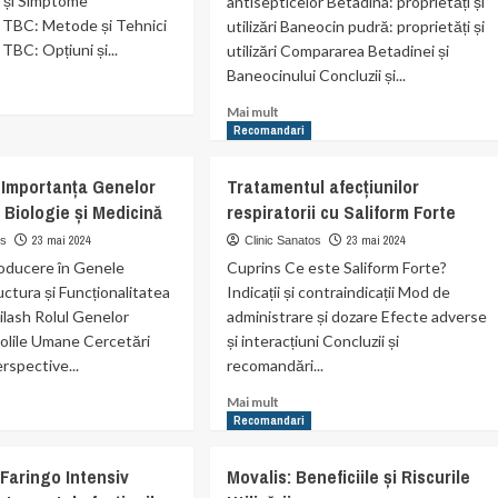
 și Simptome
antisepticelor Betadina: proprietăți și
 TBC: Metode și Tehnici
utilizări Baneocin pudră: proprietăți și
TBC: Opțiuni și...
utilizări Compararea Betadinei și
Baneocinului Concluzii și...
Read
Mai mult
t
more
Recomandari
tomele
about
Antisepticele
Importanța Genelor
Tratamentul afecțiunilor
mentul
în
 Biologie și Medicină
respiratorii cu Saliform Forte
medicină:
Betadina
23 mai 2024
23 mai 2024
os
Clinic Sanatos
și
roducere în Genele
Cuprins Ce este Saliform Forte?
ie
Baneocin,
uctura și Funcționalitatea
Indicații și contraindicații Mod de
comparație
lash Rolul Genelor
administrare și dozare Efecte adverse
și
Bolile Umane Cercetări
și interacțiuni Concluzii și
utilizări.
rspective...
recomandări...
Read
Mai mult
more
Recomandari
t
about
operă
Tratamentul
 Faringo Intensiv
Movalis: Beneficiile și Riscurile
tanța
afecțiunilor