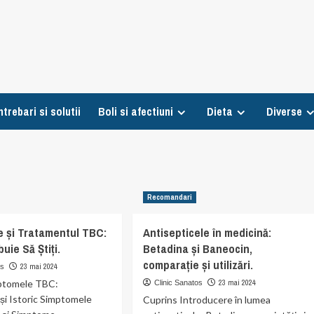
ntrebari si solutii
Boli si afectiuni
Dieta
Diverse
Recomandari
 și Tratamentul TBC:
Antisepticele în medicină:
uie Să Știți.
Betadina și Baneocin,
comparație și utilizări.
23 mai 2024
os
ptomele TBC:
23 mai 2024
Clinic Sanatos
și Istoric Simptomele
Cuprins Introducere în lumea