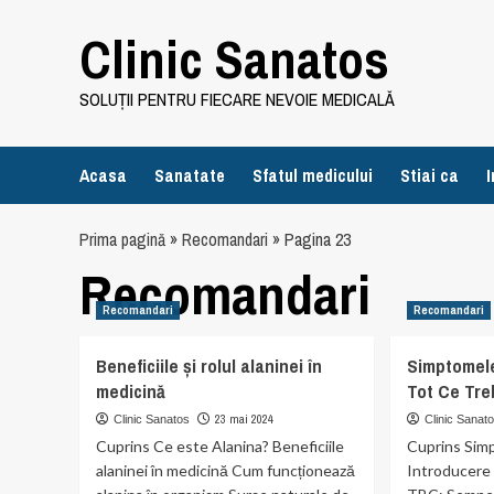
Skip
Clinic Sanatos
to
content
SOLUȚII PENTRU FIECARE NEVOIE MEDICALĂ
Acasa
Sanatate
Sfatul medicului
Stiai ca
I
Prima pagină
»
Recomandari
»
Pagina 23
Recomandari
Recomandari
Recomandari
Beneficiile și rolul alaninei în
Simptomele
medicină
Tot Ce Treb
23 mai 2024
Clinic Sanatos
Clinic Sanat
Cuprins Ce este Alanina? Beneficiile
Cuprins Sim
alaninei în medicină Cum funcționează
Introducere 