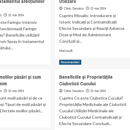
atamentul afecțiunilor
Utilizării
lor
respiratorii
ash
cu
23 mai 2024
Clinic Sanatos
Saliform
23 mai 2024
Cuprins Movalis: Introducere și
os
gie
Forte
Istoric Indicații și Contraindicații
ste Faringo Intensiv
Efecte Secundare și Reacții Adverse
funcționează Faringo
ină
Doze și Mod de Administrare
y? Beneficiile utilizării
Concluzii și...
nsiv Spray în tratamentul
âtului...
Read
Mai mult
more
about
Recomandari
Movalis:
t
Beneficiile
ciile
molilor păsări și cum
Beneficiile și Proprietățile
și
go
enim
Ciuboticii Cucului
Riscurile
siv
Utilizării
23 mai 2024
23 mai 2024
os
Clinic Sanatos
unt molii păsări și de ce
Cuprins Ce este Ciubotica Cucului?
mentul
și Tipuri de molii păsări și
Proprietățile Medicinale ale Ciuboticii
unilor
 Efectele molilor păsări...
Cucului Utilizări Medicinale ale
ui
Ciuboticii Cucului Contraindicații și
Efecte Secundare Concluzii...