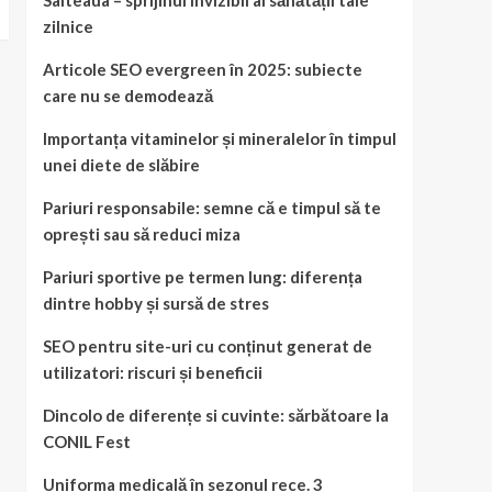
Salteaua – sprijinul invizibil al sănătății tale
zilnice
Articole SEO evergreen în 2025: subiecte
care nu se demodează
Importanța vitaminelor și mineralelor în timpul
unei diete de slăbire
Pariuri responsabile: semne că e timpul să te
oprești sau să reduci miza
Pariuri sportive pe termen lung: diferența
dintre hobby și sursă de stres
SEO pentru site-uri cu conținut generat de
utilizatori: riscuri și beneficii
Dincolo de diferențe si cuvinte: sărbătoare la
CONIL Fest
Uniforma medicală în sezonul rece. 3