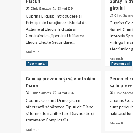
Riscuri
Spray în tr
și
Gene
Cum
gâtului
Bonil
23 mai 2024
Clinic Sanatos
o
în
Cuprins Eliquis: Introducere și
Clinic Sanat
Poți
Biolo
Principii de Funcționare Modul de
Cuprins Ce e
Preveni
și
Acțiune al Eliquis Indicații și
Spray? Cum 
Medic
Contraindicații pentru Utilizarea
Intensiv Spra
Eliquis Efecte Secundare...
Faringo Inte
afecțiunilor g
Read
Mai mult
more
Read
Mai mult
about
more
Recomandari
Recomandari
Medicamentul
abou
Eliquis:
Benefi
Cum să prevenim și să controlăm
Pericolele 
Beneficii
Farin
Diane.
să le prev
și
Inten
Riscuri
Spray
23 mai 2024
Clinic Sanatos
Clinic Sanat
în
Cuprins Ce sunt Diane și cum
Cuprins Ce s
trata
afectează sănătatea Tipuri de Diane
sunt periculo
afecți
și forme de manifestare Diagnostic și
habitatul lor
gâtul
tratament Complicații și...
Read
Mai mult
more
Read
Mai mult