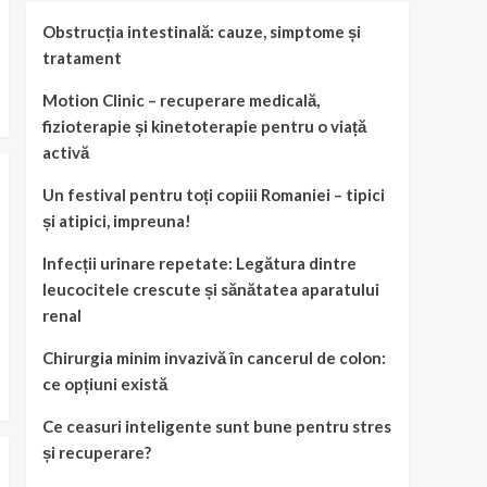
Obstrucția intestinală: cauze, simptome și
tratament
Motion Clinic – recuperare medicală,
fizioterapie și kinetoterapie pentru o viață
activă
Un festival pentru toți copiii Romaniei – tipici
și atipici, impreuna!
Infecții urinare repetate: Legătura dintre
leucocitele crescute și sănătatea aparatului
renal
Chirurgia minim invazivă în cancerul de colon:
ce opțiuni există
Ce ceasuri inteligente sunt bune pentru stres
și recuperare?