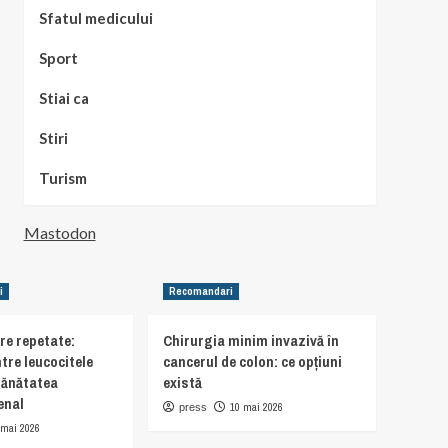
Sfatul medicului
Sport
Stiai ca
Stiri
Turism
Mastodon
i
Recomandari
are repetate:
Chirurgia minim invazivă în
tre leucocitele
cancerul de colon: ce opțiuni
sănătatea
există
enal
10 mai 2026
press
 mai 2026