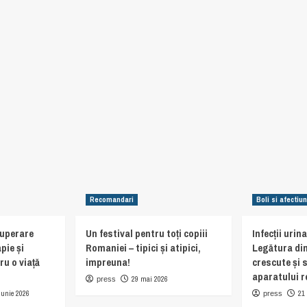
Recomandari
Boli si afectiun
cuperare
Un festival pentru toți copiii
Infecții urin
pie și
Romaniei – tipici și atipici,
Legătura din
ru o viață
impreuna!
crescute și 
aparatului r
29 mai 2026
press
iunie 2026
21
press