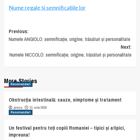
Nume regale și semnificațiile lor
Post
Previous:
Numele ANGIOLO: semnificație, origine, trăsături și personalitate
navigation
Next:
Numele NICCOLÒ: semnificație, origine, trăsături și personalitate
More Stories
Recomandari
Obstrucția intestinală: cauze, simptome și tratament
31 iulie 2026
press
Recomandari
Un festival pentru toți copiii Romaniei – tipici și atipici,
impreuna!