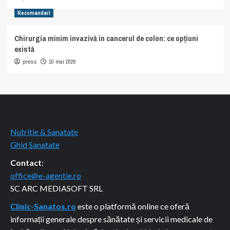
Recomandari
Chirurgia minim invazivă în cancerul de colon: ce opțiuni
există
10 mai 2026
press
Nutritie & Sanatate
Ghid Sanatate
Contact
:
office@e-agentie.ro
SC ARC MEDIASOFT SRL
Clinic-Sanatos.ro
este o platformă online ce oferă
informații generale despre sănătate și servicii medicale de