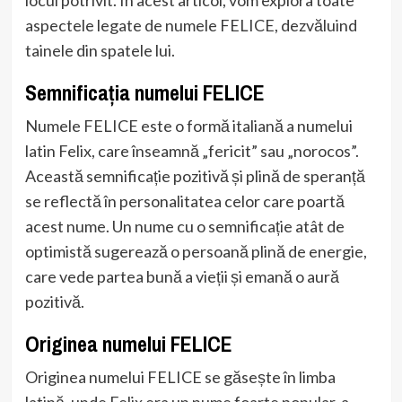
aspectele legate de numele FELICE, dezvăluind
tainele din spatele lui.
Semnificația numelui FELICE
Numele FELICE este o formă italiană a numelui
latin Felix, care înseamnă „fericit” sau „norocos”.
Această semnificație pozitivă și plină de speranță
se reflectă în personalitatea celor care poartă
acest nume. Un nume cu o semnificație atât de
optimistă sugerează o persoană plină de energie,
care vede partea bună a vieții și emană o aură
pozitivă.
Originea numelui FELICE
Originea numelui FELICE se găsește în limba
latină, unde Felix era un nume foarte popular, a