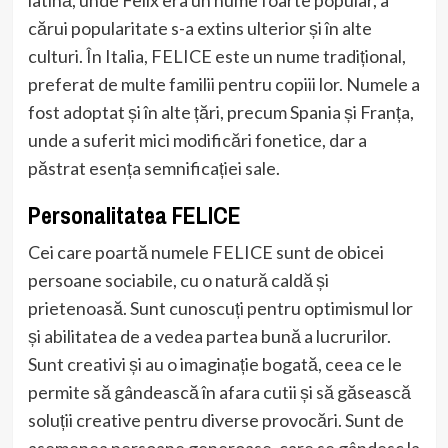
cărui popularitate s-a extins ulterior și în alte
culturi. În Italia, FELICE este un nume tradițional,
preferat de multe familii pentru copiii lor. Numele a
fost adoptat și în alte țări, precum Spania și Franța,
unde a suferit mici modificări fonetice, dar a
păstrat esența semnificației sale.
Personalitatea FELICE
Cei care poartă numele FELICE sunt de obicei
persoane sociabile, cu o natură caldă și
prietenoasă. Sunt cunoscuți pentru optimismul lor
și abilitatea de a vedea partea bună a lucrurilor.
Sunt creativi și au o imaginație bogată, ceea ce le
permite să gândească în afara cutii și să găsească
soluții creative pentru diverse provocări. Sunt de
asemenea persoane generoase, care se gândesc la