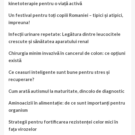
kinetoterapie pentru o viață activă
Un festival pentru toți copiii Romaniei – tipici și atipici,
impreuna!
Infecții urinare repetate: Legătura dintre leucocitele
crescute și sănătatea aparatului renal
Chirurgia minim invazivă în cancerul de colon: ce opțiuni
există
Ce ceasuri inteligente sunt bune pentru stres și
recuperare?
Cum arată autismul la maturitate, dincolo de diagnostic
Aminoacizii în alimentație: de ce sunt importanți pentru
organism
Strategii pentru fortificarea rezistenței celor mici în
fața virozelor