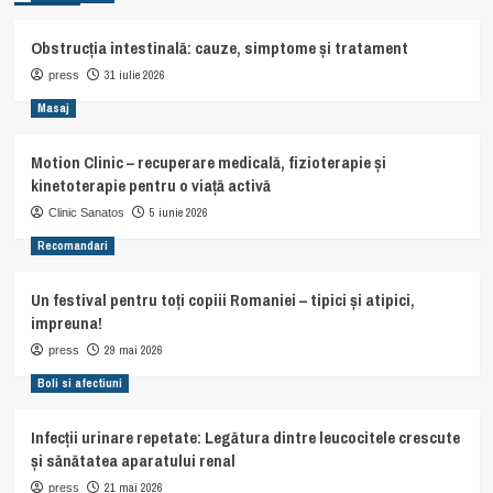
Obstrucția intestinală: cauze, simptome și tratament
31 iulie 2026
press
Masaj
Motion Clinic – recuperare medicală, fizioterapie și
kinetoterapie pentru o viață activă
5 iunie 2026
Clinic Sanatos
Recomandari
Un festival pentru toți copiii Romaniei – tipici și atipici,
impreuna!
29 mai 2026
press
Boli si afectiuni
Infecții urinare repetate: Legătura dintre leucocitele crescute
și sănătatea aparatului renal
21 mai 2026
press