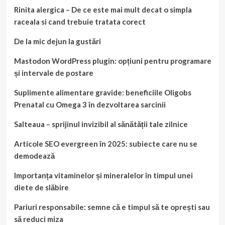
Rinita alergica – De ce este mai mult decat o simpla
raceala si cand trebuie tratata corect
De la mic dejun la gustări
Mastodon WordPress plugin: opțiuni pentru programare
și intervale de postare
Suplimente alimentare gravide: beneficiile Oligobs
Prenatal cu Omega 3 în dezvoltarea sarcinii
Salteaua – sprijinul invizibil al sănătății tale zilnice
Articole SEO evergreen în 2025: subiecte care nu se
demodează
Importanța vitaminelor și mineralelor în timpul unei
diete de slăbire
Pariuri responsabile: semne că e timpul să te oprești sau
să reduci miza