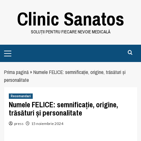
Skip
Clinic Sanatos
to
content
SOLUȚII PENTRU FIECARE NEVOIE MEDICALĂ
Primary
Menu
Prima pagină
»
Numele FELICE: semnificație, origine, trăsături și
personalitate
Recomandari
Numele FELICE: semnificație, origine,
trăsături și personalitate
press
15 noiembrie 2024