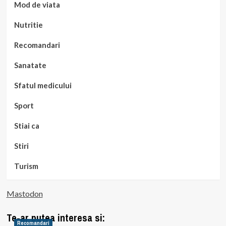
Mod de viata
Nutritie
Recomandari
Sanatate
Sfatul medicului
Sport
Stiai ca
Stiri
Turism
Mastodon
Te-ar putea interesa si:
Recomandari