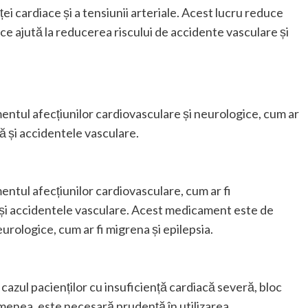
i cardiace și a tensiunii arteriale. Acest lucru reduce
ce ajută la reducerea riscului de accidente vasculare și
ntul afecțiunilor cardiovasculare și neurologice, cum ar
că și accidentele vasculare.
ntul afecțiunilor cardiovasculare, cum ar fi
ă și accidentele vasculare. Acest medicament este de
urologice, cum ar fi migrena și epilepsia.
zul pacienților cu insuficiență cardiacă severă, bloc
emenea, este necesară prudență în utilizarea