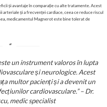
cii și avantaje în comparație cu alte tratamente. Acest
 arteriale și a frecvenței cardiace, ceea ce reduce riscul
nea, medicamentul Magnerot este bine tolerat de
te un instrument valoros în lupta
diovasculare și neurologice. Acest
a multor pacienți și a devenit un
ecțiunilor cardiovasculare.” – Dr.
u, medic specialist