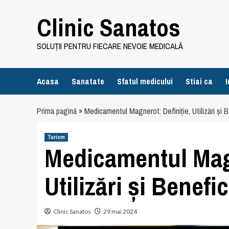
Skip
Clinic Sanatos
to
content
SOLUȚII PENTRU FIECARE NEVOIE MEDICALĂ
Acasa
Sanatate
Sfatul medicului
Stiai ca
I
Prima pagină
»
Medicamentul Magnerot: Definiție, Utilizări și B
Turism
Medicamentul Magn
Utilizări și Benefic
Clinic Sanatos
29 mai 2024