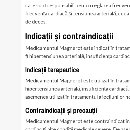
care sunt responsabili pentru reglarea frecvențe
frecvența cardiacă și tensiunea arterială, ceea 
de deces.
Indicații și contraindicații
Medicamentul Magnerot este indicat în tratame
fi hipertensiunea arterială, insuficiența cardia
Indicații terapeutice
Medicamentul Magnerot este utilizat în tratame
hipertensiunea arterială, insuficiența cardiac
asemenea utilizat în tratamentul afecțiunilor ne
Contraindicații și precauții
Medicamentul Magnerot este contraindicat în ca
cardiac și alte condiții medicale severe. De as