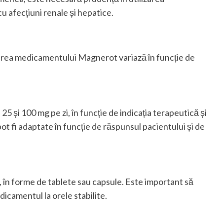
 afecțiuni renale și hepatice.
area medicamentului Magnerot variază în funcție de
și 100 mg pe zi, în funcție de indicația terapeutică și
t fi adaptate în funcție de răspunsul pacientului și de
în forme de tablete sau capsule. Este important să
edicamentul la orele stabilite.