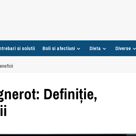
ntrebari si solutii
Boli si afectiuni
Dieta
Diverse
eneficii
erot: Definiție,
ii