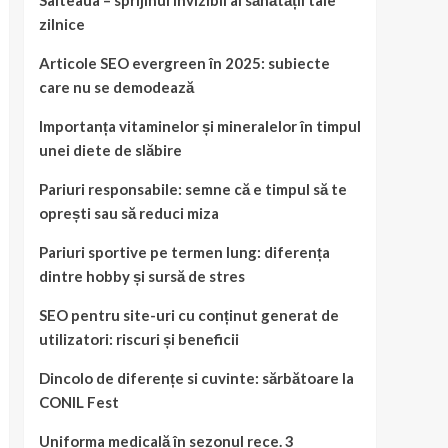
Salteaua – sprijinul invizibil al sănătății tale
zilnice
Articole SEO evergreen în 2025: subiecte
care nu se demodează
Importanța vitaminelor și mineralelor în timpul
unei diete de slăbire
Pariuri responsabile: semne că e timpul să te
oprești sau să reduci miza
Pariuri sportive pe termen lung: diferența
dintre hobby și sursă de stres
SEO pentru site-uri cu conținut generat de
utilizatori: riscuri și beneficii
Dincolo de diferențe si cuvinte: sărbătoare la
CONIL Fest
Uniforma medicală în sezonul rece. 3