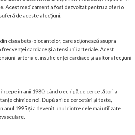
ce. Acest medicament a fost dezvoltat pentru a oferi o
 suferă de aceste afecțiuni.
 clasa beta-blocantelor, care acționează asupra
 frecvenței cardiace și a tensiunii arteriale. Acest
iunii arteriale, insuficienței cardiace și a altor afecțiuni
începe în anii 1980, când o echipă de cercetători a
tanțe chimice noi. După ani de cercetări și teste,
 anul 1995 și a devenit unul dintre cele mai utilizate
ovasculare.