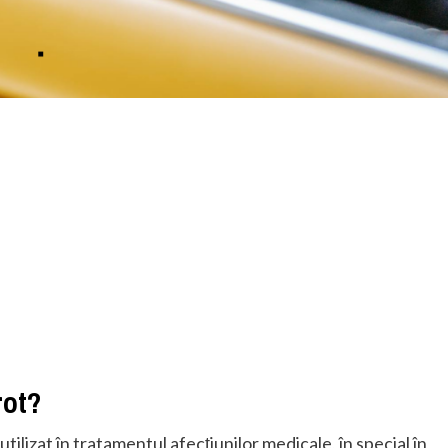
rot?
zat în tratamentul afecțiunilor medicale, în special în