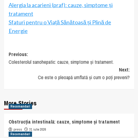
Alergia la acarieni (praf): cauze, simptome și
tratament
Sfaturi pentru o Viață Sănătoasă și Plină de
Energie
Post
Previous:
Colesterolul sanohepatic: cauze, simptome și tratament.
navigation
Next:
Ce este o pleoapă umflată și cum o poți preveni?
More Stories
Recomandari
Obstrucția intestinală: cauze, simptome și tratament
31 iulie 2026
press
Recomandari