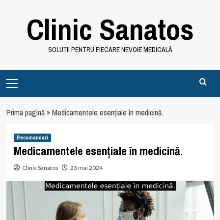
Skip
Clinic Sanatos
to
content
SOLUȚII PENTRU FIECARE NEVOIE MEDICALĂ
Primary
Menu
Prima pagină
»
Medicamentele esențiale în medicină.
Recomandari
Medicamentele esențiale în medicină.
Clinic Sanatos
23 mai 2024