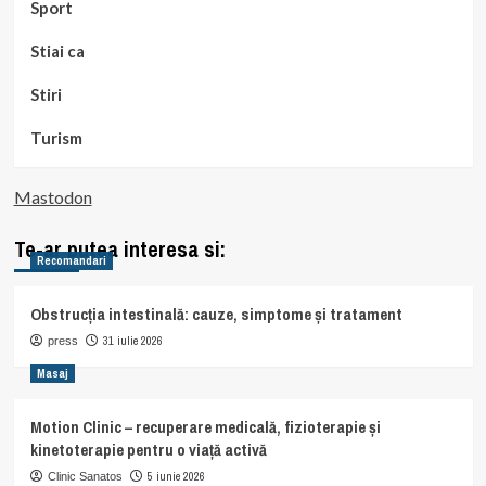
Sport
Stiai ca
Stiri
Turism
Mastodon
Te-ar putea interesa si:
Recomandari
Obstrucția intestinală: cauze, simptome și tratament
31 iulie 2026
press
Masaj
Motion Clinic – recuperare medicală, fizioterapie și
kinetoterapie pentru o viață activă
5 iunie 2026
Clinic Sanatos