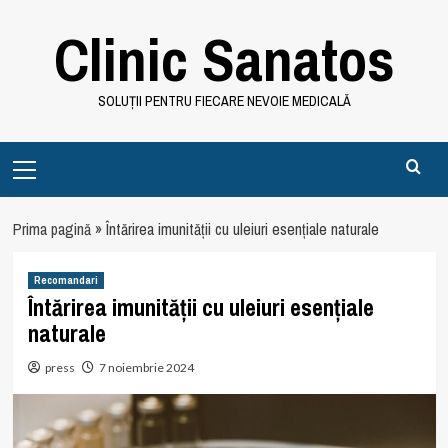
Skip
Clinic Sanatos
to
content
SOLUȚII PENTRU FIECARE NEVOIE MEDICALĂ
Primary
Menu
Prima pagină
»
Întărirea imunității cu uleiuri esențiale naturale
Recomandari
Întărirea imunității cu uleiuri esențiale
naturale
press
7 noiembrie 2024