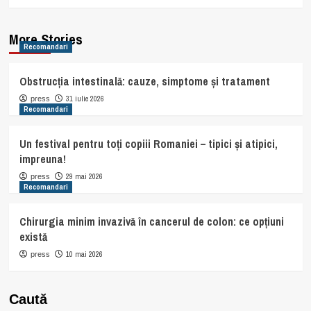
More Stories
Recomandari
Obstrucția intestinală: cauze, simptome și tratament
31 iulie 2026
press
Recomandari
Un festival pentru toți copiii Romaniei – tipici și atipici,
impreuna!
29 mai 2026
press
Recomandari
Chirurgia minim invazivă în cancerul de colon: ce opțiuni
există
10 mai 2026
press
Caută