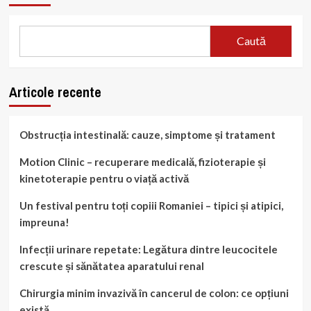
Caută
Articole recente
Obstrucția intestinală: cauze, simptome și tratament
Motion Clinic – recuperare medicală, fizioterapie și
kinetoterapie pentru o viață activă
Un festival pentru toți copiii Romaniei – tipici și atipici,
impreuna!
Infecții urinare repetate: Legătura dintre leucocitele
crescute și sănătatea aparatului renal
Chirurgia minim invazivă în cancerul de colon: ce opțiuni
există