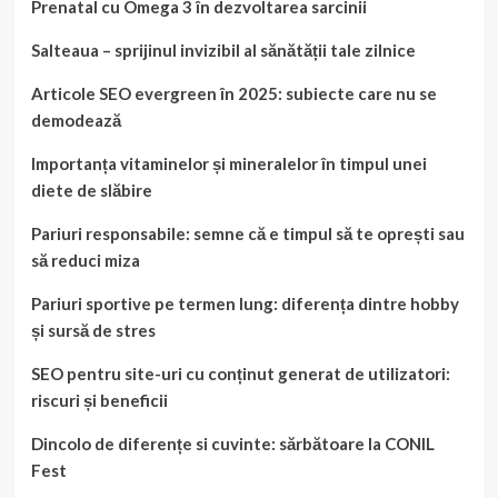
Prenatal cu Omega 3 în dezvoltarea sarcinii
Salteaua – sprijinul invizibil al sănătății tale zilnice
Articole SEO evergreen în 2025: subiecte care nu se
demodează
Importanța vitaminelor și mineralelor în timpul unei
diete de slăbire
Pariuri responsabile: semne că e timpul să te oprești sau
să reduci miza
Pariuri sportive pe termen lung: diferența dintre hobby
și sursă de stres
SEO pentru site-uri cu conținut generat de utilizatori:
riscuri și beneficii
Dincolo de diferențe si cuvinte: sărbătoare la CONIL
Fest