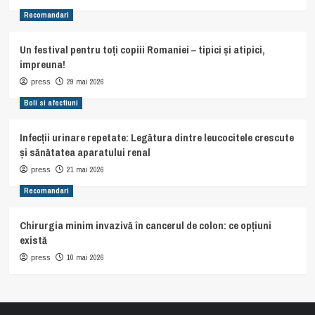
Recomandari
Un festival pentru toți copiii Romaniei – tipici și atipici,
impreuna!
29 mai 2026
press
Boli si afectiuni
Infecții urinare repetate: Legătura dintre leucocitele crescute
și sănătatea aparatului renal
21 mai 2026
press
Recomandari
Chirurgia minim invazivă în cancerul de colon: ce opțiuni
există
10 mai 2026
press