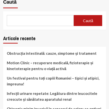
Caută
Caută
Articole recente
Obstrucția intestinală: cauze, simptome și tratament
Motion Clinic – recuperare medicală, fizioterapie și
kinetoterapie pentru o viață activă
Un festival pentru toți copiii Romaniei – tipici și atipici,
impreuna!
Infecții urinare repetate: Legătura dintre leucocitele
crescute și sănătatea aparatului renal
Chirurgia minim invazivă în cancerul de colon: ce opțiuni