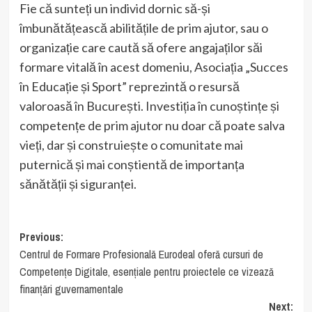
Fie că sunteți un individ dornic să-și
îmbunătățească abilitățile de prim ajutor, sau o
organizație care caută să ofere angajaților săi
formare vitală în acest domeniu, Asociația „Succes
în Educație și Sport” reprezintă o resursă
valoroasă în București. Investiția în cunoștințe și
competențe de prim ajutor nu doar că poate salva
vieți, dar și construiește o comunitate mai
puternică și mai conștientă de importanța
sănătății și siguranței.
Post
Previous:
Centrul de Formare Profesională Eurodeal oferă cursuri de
navigation
Competențe Digitale, esențiale pentru proiectele ce vizează
finanțări guvernamentale
Next: