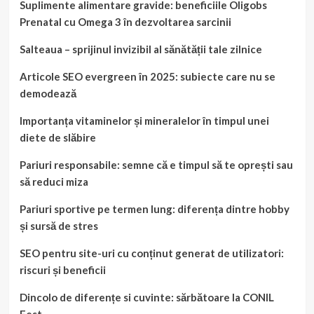
Suplimente alimentare gravide: beneficiile Oligobs
Prenatal cu Omega 3 în dezvoltarea sarcinii
Salteaua – sprijinul invizibil al sănătății tale zilnice
Articole SEO evergreen în 2025: subiecte care nu se
demodează
Importanța vitaminelor și mineralelor în timpul unei
diete de slăbire
Pariuri responsabile: semne că e timpul să te oprești sau
să reduci miza
Pariuri sportive pe termen lung: diferența dintre hobby
și sursă de stres
SEO pentru site-uri cu conținut generat de utilizatori:
riscuri și beneficii
Dincolo de diferențe si cuvinte: sărbătoare la CONIL