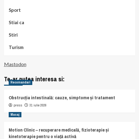
Sport
Stiai ca
Stiri
Turism
Mastodon
Te-ar putea interesa si:
Recomandari
Obstrucția intestinală: cauze, simptome și tratament
31 iulie 2026
press
Masaj
Motion Clinic – recuperare medicală, fizioterapie și
kinetoterapie pentru o viață activă