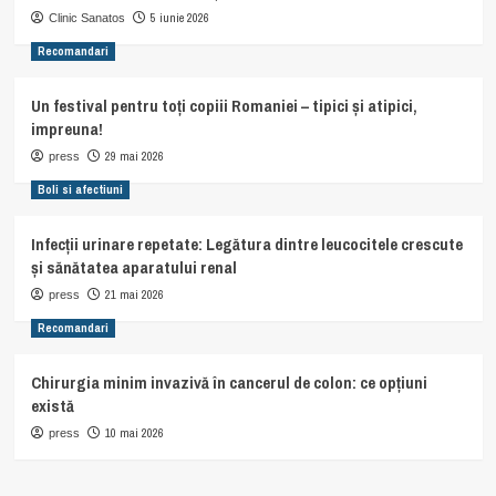
5 iunie 2026
Clinic Sanatos
Recomandari
Un festival pentru toți copiii Romaniei – tipici și atipici,
impreuna!
29 mai 2026
press
Boli si afectiuni
Infecții urinare repetate: Legătura dintre leucocitele crescute
și sănătatea aparatului renal
21 mai 2026
press
Recomandari
Chirurgia minim invazivă în cancerul de colon: ce opțiuni
există
10 mai 2026
press