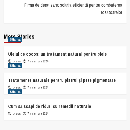
Firma de deratizare: soluția eficientă pentru combaterea
rozătoarelor
More Stories
Stiai ca
Uleiul de cocos: un tratament natural pentru piele
7 noiembrie 2024
press
Stiai ca
Tratamente naturale pentru pistrui și pete pigmentare
7 noiembrie 2024
press
Stiai ca
Cum să scapi de riduri cu remedii naturale
7 noiembrie 2024
press