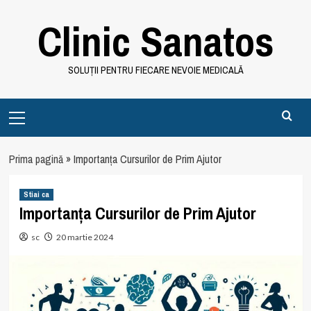
Skip
Clinic Sanatos
to
content
SOLUȚII PENTRU FIECARE NEVOIE MEDICALĂ
Primary
Menu
Prima pagină
»
Importanța Cursurilor de Prim Ajutor
Stiai ca
Importanța Cursurilor de Prim Ajutor
sc
20 martie 2024