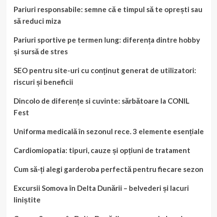
Pariuri responsabile: semne că e timpul să te oprești sau
să reduci miza
Pariuri sportive pe termen lung: diferența dintre hobby
și sursă de stres
SEO pentru site-uri cu conținut generat de utilizatori:
riscuri și beneficii
Dincolo de diferențe si cuvinte: sărbătoare la CONIL
Fest
Uniforma medicală în sezonul rece. 3 elemente esențiale
Cardiomiopatia: tipuri, cauze și opțiuni de tratament
Cum să-ți alegi garderoba perfectă pentru fiecare sezon
Excursii Somova în Delta Dunării – belvederi și lacuri
liniștite