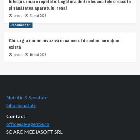
Infecții urinare repetate: Legătura dintre leucocitele crescute
și sănătatea aparatului renal
21 mai 2026
press
Recomandari
Chirurgia minim invazivă în cancerul de colon: ce opțiuni
există
10 mai 2026
press
Nutritie & Sanatate
Ghid Sanatate
Contact
:
office@e-agentie.ro
SC ARC MEDIASOFT SRL