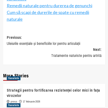
Remedii naturale pentru durerea de genunchi
Cum să scapi de durerile de spate cu remedii
naturale
Post
Previous:
Uleiurile esențiale și beneficiile lor pentru articulații
navigation
Next:
Tratamente naturiste pentru artrită
More Stories
Sanatate
Strategii pentru fortificarea rezistenței celor mici în fața
virozelor
17 februarie 2026
press
Sanatate