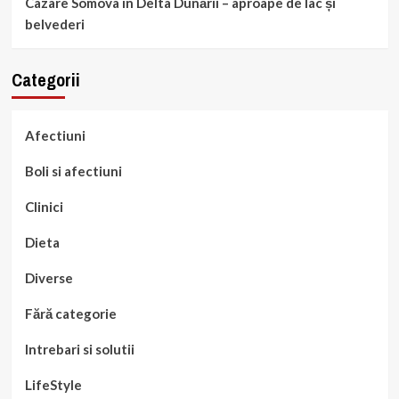
Cazare Somova în Delta Dunării – aproape de lac și
belvederi
Categorii
Afectiuni
Boli si afectiuni
Clinici
Dieta
Diverse
Fără categorie
Intrebari si solutii
LifeStyle