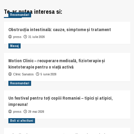
Te-ar putea interesa si:
Recomandari
Obstrucția intestinală: cauze, simptome și tratament
31 iulie 2026
press
Masaj
Motion Clinic – recuperare medicală, fizioterapie și
kinetoterapie pentru o viață activă
5 iunie 2026
Clinic Sanatos
Recomandari
Un festival pentru toți copiii Romaniei – tipici și atipici,
impreuna!
29 mai 2026
press
Boli si afectiuni