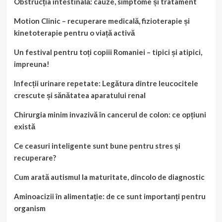
Obstrucția intestinală: cauze, simptome și tratament
Motion Clinic – recuperare medicală, fizioterapie și
kinetoterapie pentru o viață activă
Un festival pentru toți copiii Romaniei – tipici și atipici,
impreuna!
Infecții urinare repetate: Legătura dintre leucocitele
crescute și sănătatea aparatului renal
Chirurgia minim invazivă în cancerul de colon: ce opțiuni
există
Ce ceasuri inteligente sunt bune pentru stres și
recuperare?
Cum arată autismul la maturitate, dincolo de diagnostic
Aminoacizii în alimentație: de ce sunt importanți pentru
organism