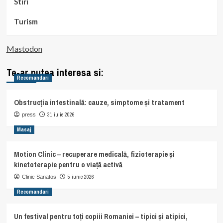
Stiri
Turism
Mastodon
Te-ar putea interesa si:
Recomandari
Obstrucția intestinală: cauze, simptome și tratament
31 iulie 2026
press
Masaj
Motion Clinic – recuperare medicală, fizioterapie și
kinetoterapie pentru o viață activă
5 iunie 2026
Clinic Sanatos
Recomandari
Un festival pentru toți copiii Romaniei – tipici și atipici,