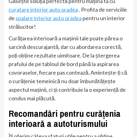
Găsește soluția perfectă pentru mașina ta cu
curatare interior auto oradea
. Profita de serviciile
de
spalare interior auto oradea
pentru un interior
strălucitor!
Curățarea interioară a mașinii tale poate părea o
sarcină descurajantă, dar cu abordarea corectă,
poți obține rezultate uimitoare. De la ștergerea
prafului de pe tabloul de bord până la aspirarea
covoraselor, fiecare pas contează. Amintește-ți că
o curățenie temeinică nu doar îmbunătățește
aspectul mașinii, ci și contribuie la o experiență de
condus mai plăcută.
Recomandări pentru curățenia
interioară a autoturismului
Îți oferim câteva sfaturi utile pentru a obține