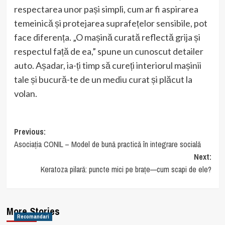
respectarea unor pași simpli, cum ar fi aspirarea
temeinică și protejarea suprafețelor sensibile, pot
face diferența. „O mașină curată reflectă grija și
respectul față de ea,” spune un cunoscut detailer
auto. Așadar, ia-ți timp să cureți interiorul mașinii
tale și bucură-te de un mediu curat și plăcut la
volan.
Post
Previous:
Asociația CONIL – Model de bună practică în integrare socială
navigation
Next:
Keratoza pilară: puncte mici pe brațe—cum scapi de ele?
More Stories
Recomandari