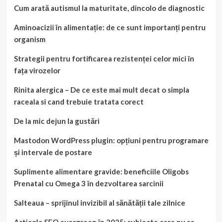
Cum arată autismul la maturitate, dincolo de diagnostic
Aminoacizii în alimentație: de ce sunt importanți pentru
organism
Strategii pentru fortificarea rezistenței celor mici în
fața virozelor
Rinita alergica – De ce este mai mult decat o simpla
raceala si cand trebuie tratata corect
De la mic dejun la gustări
Mastodon WordPress plugin: opțiuni pentru programare
și intervale de postare
Suplimente alimentare gravide: beneficiile Oligobs
Prenatal cu Omega 3 în dezvoltarea sarcinii
Salteaua – sprijinul invizibil al sănătății tale zilnice
Articole SEO evergreen în 2025: subiecte care nu se