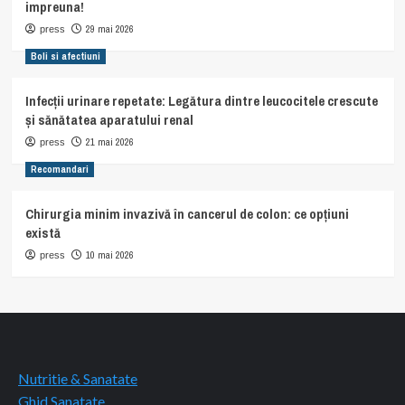
impreuna!
29 mai 2026
press
Boli si afectiuni
Infecții urinare repetate: Legătura dintre leucocitele crescute
și sănătatea aparatului renal
21 mai 2026
press
Recomandari
Chirurgia minim invazivă în cancerul de colon: ce opțiuni
există
10 mai 2026
press
Nutritie & Sanatate
Ghid Sanatate