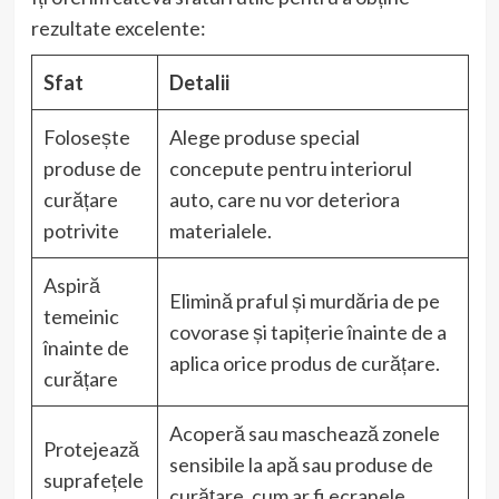
rezultate excelente:
Sfat
Detalii
Folosește
Alege produse special
produse de
concepute pentru interiorul
curățare
auto, care nu vor deteriora
potrivite
materialele.
Aspiră
Elimină praful și murdăria de pe
temeinic
covorase și tapițerie înainte de a
înainte de
aplica orice produs de curățare.
curățare
Acoperă sau maschează zonele
Protejează
sensibile la apă sau produse de
suprafețele
curățare, cum ar fi ecranele