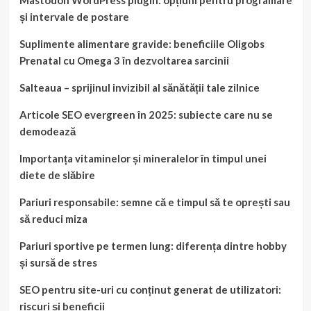
Mastodon WordPress plugin: opțiuni pentru programare
și intervale de postare
Suplimente alimentare gravide: beneficiile Oligobs
Prenatal cu Omega 3 în dezvoltarea sarcinii
Salteaua – sprijinul invizibil al sănătății tale zilnice
Articole SEO evergreen în 2025: subiecte care nu se
demodează
Importanța vitaminelor și mineralelor în timpul unei
diete de slăbire
Pariuri responsabile: semne că e timpul să te oprești sau
să reduci miza
Pariuri sportive pe termen lung: diferența dintre hobby
și sursă de stres
SEO pentru site-uri cu conținut generat de utilizatori:
riscuri și beneficii