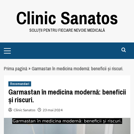
Skip
Clinic Sanatos
to
content
SOLUȚII PENTRU FIECARE NEVOIE MEDICALĂ
Primary
Menu
Prima pagină
»
Garmastan în medicina modernă: beneficii și riscuri.
Recomandari
Garmastan în medicina modernă: beneficii
și riscuri.
Clinic Sanatos
23 mai 2024