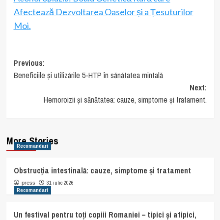
Afectează Dezvoltarea Oaselor și a Țesuturilor
Moi.
Post
Previous:
Beneficiile și utilizările 5-HTP în sănătatea mintală
navigation
Next:
Hemoroizii și sănătatea: cauze, simptome și tratament.
More Stories
Recomandari
Obstrucția intestinală: cauze, simptome și tratament
31 iulie 2026
press
Recomandari
Un festival pentru toți copiii Romaniei – tipici și atipici,