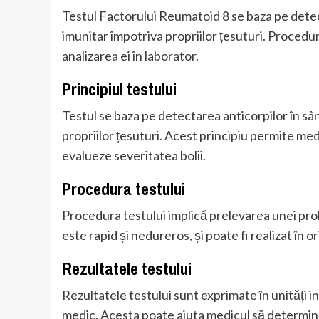
Testul Factorului Reumatoid 8 se baza pe detec
imunitar împotriva propriilor țesuturi. Procedu
analizarea ei în laborator.
Principiul testului
Testul se baza pe detectarea anticorpilor în sâ
propriilor țesuturi. Acest principiu permite med
evalueze severitatea bolii.
Procedura testului
Procedura testului implică prelevarea unei prob
este rapid și nedureros, și poate fi realizat în 
Rezultatele testului
Rezultatele testului sunt exprimate în unități in
medic. Acesta poate ajuta medicul să determine 