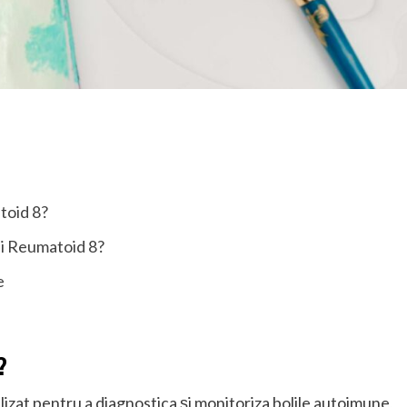
toid 8?
ui Reumatoid 8?
e
?
izat pentru a diagnostica și monitoriza bolile autoimune,