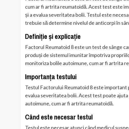
cum ar fi artrita reumatoidă. Acest test este i
și a evalua severitatea bolii. Testul este nece
trebuie să determine nivelul de anticorpi în sâ
Definiție și explicație
Factorul Reumatoid 8 este un test de sânge car
produși de sistemul imunitar împotriva propriilo
monitoriza bolile autoimune, cum ar fi artrita 
Importanța testului
Testul Factorului Reumatoid 8 este important pe
evalua severitatea bolii. Acest test poate ajuta
autoimune, cum ar fi artrita reumatoidă.
Când este necesar testul
Testul este necesar atunci când medicul suspe