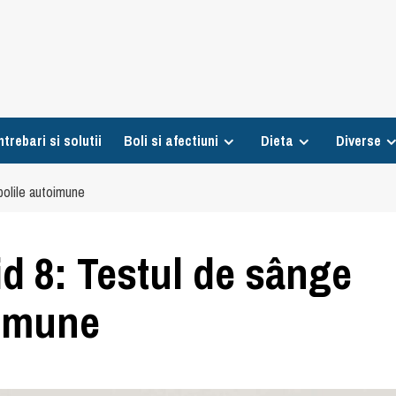
ntrebari si solutii
Boli si afectiuni
Dieta
Diverse
bolile autoimune
d 8: Testul de sânge
oimune