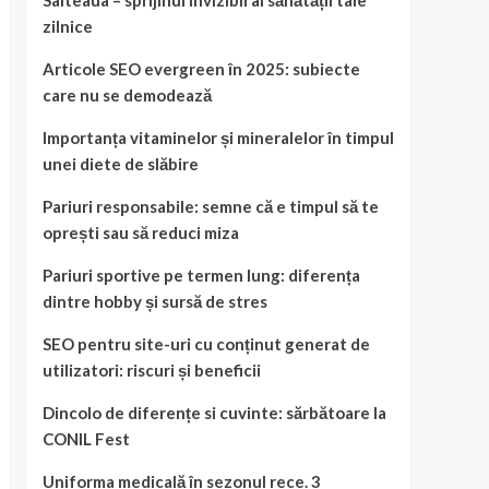
Salteaua – sprijinul invizibil al sănătății tale
zilnice
Articole SEO evergreen în 2025: subiecte
care nu se demodează
Importanța vitaminelor și mineralelor în timpul
unei diete de slăbire
Pariuri responsabile: semne că e timpul să te
oprești sau să reduci miza
Pariuri sportive pe termen lung: diferența
dintre hobby și sursă de stres
SEO pentru site-uri cu conținut generat de
utilizatori: riscuri și beneficii
Dincolo de diferențe si cuvinte: sărbătoare la
CONIL Fest
Uniforma medicală în sezonul rece. 3