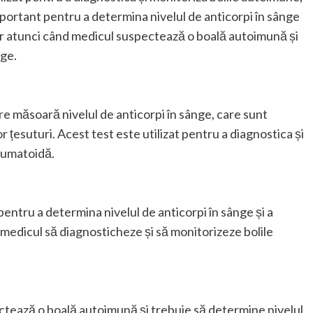
mportant pentru a determina nivelul de anticorpi în sânge
sar atunci când medicul suspectează o boală autoimună și
nge.
e măsoară nivelul de anticorpi în sânge, care sunt
r țesuturi. Acest test este utilizat pentru a diagnostica și
reumatoidă.
ntru a determina nivelul de anticorpi în sânge și a
 medicul să diagnosticheze și să monitorizeze bolile
ctează o boală autoimună și trebuie să determine nivelul