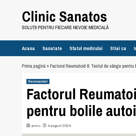
Skip
Clinic Sanatos
to
content
SOLUȚII PENTRU FIECARE NEVOIE MEDICALĂ
Acasa
Sanatate
Sfatul medicului
Stiai ca
I
Prima pagină
»
Factorul Reumatoid 8: Testul de sânge pentru 
Recomandari
Factorul Reumatoi
pentru bolile aut
press
6 august 2024