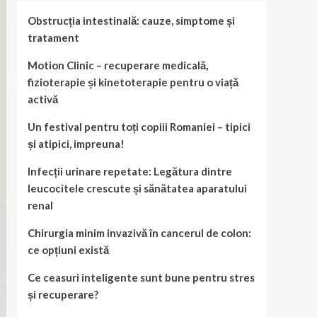
Obstrucția intestinală: cauze, simptome și
tratament
Motion Clinic – recuperare medicală,
fizioterapie și kinetoterapie pentru o viață
activă
Un festival pentru toți copiii Romaniei – tipici
și atipici, impreuna!
Infecții urinare repetate: Legătura dintre
leucocitele crescute și sănătatea aparatului
renal
Chirurgia minim invazivă în cancerul de colon:
ce opțiuni există
Ce ceasuri inteligente sunt bune pentru stres
și recuperare?