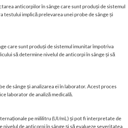
tarea anticorpilor în sânge care sunt produși de sistemul
ra testului implică prelevarea unei probe de sânge și
nge care sunt produși de sistemul imunitar împotriva
icului să determine nivelul de anticorpi în sânge și să
e de sânge și analizarea ei în laborator. Acest proces
orice laborator de analiză medicală.
ternaționale pe mililitru (UI/mL) și pot fi interpretate de
nivelul de anticorpi în sânge și să evalueze severitatea